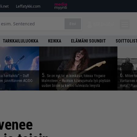
i.net
Leffatykki.com
Etsi
KIRJAUDU
TARKKAILULUOKKA
KEIKKA
ELÄMÄNI SOUNDIT
SOITTOLIS
5.
6.
ka herttaista” – Duff
Se on nyt tai ei koskaan, toteaa Yngwie
Miten t
n jännittäneen AC/DC-
Malmsteen – Ruotsin kitarajumala lyö pöytään
Vartiaisen 
uuden biisin ja kertoo tulevasta levystä
metal? Pian
yvenee