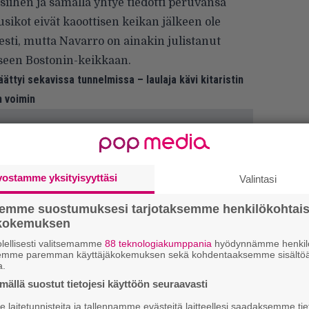
siihen ja samalla yhtye tiedotti peruvansa
sikot eivät kaoottisen keikan jälkeen ole
sesti, mutta Navarro
on ainakin julistanut
seen Bostonin-keikkaan.
ättyi sekavissa tunnelmissa – laulaja kävi kitaristin
n voimin
vostamme yksityisyyttäsi
Valintasi
Ar
semme suostumuksesi tarjotaksemme henkilökohtai
ökokemuksen
su
lellisesti valitsemamme
88 teknologiakumppania
hyödynnämme henkilö
semme paremman käyttäjäkokemuksen sekä kohdentaaksemme sisältöä
Gu
a.
su
ällä suostut tietojesi käyttöön seuraavasti
ko
laitetunnisteita ja tallennamme evästeitä laitteellesi saadaksemme tie