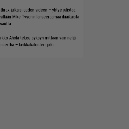
thrax julkaisi uuden videon – yhtye julistaa
isillään Mike Tysonin lanseeraamaa ikiaikaista
isautta
rkko Ahola tekee syksyn mittaan vain neljä
nserttia – keikkakalenteri julki