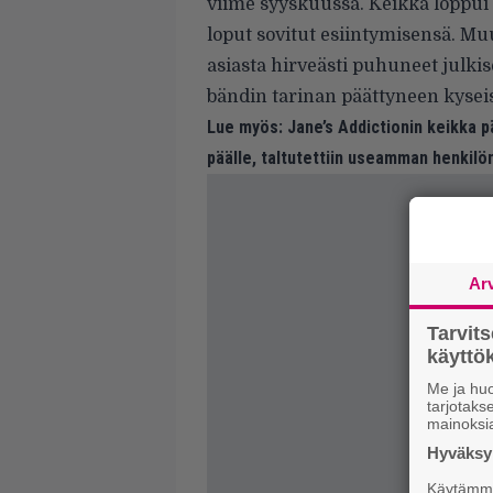
viime syyskuussa. Keikka loppui 
loput sovitut esiintymisensä. Muu
asiasta hirveästi puhuneet julki
bändin tarinan päättyneen kysei
Lue myös:
Jane’s Addictionin keikka pä
päälle, taltutettiin useamman henkilö
Ar
Tarvit
käytt
Me ja huo
tarjotak
mainoksi
Hyväksym
Käytämme 