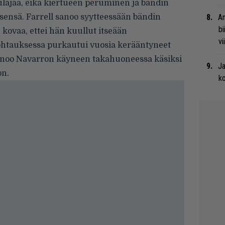
aulajaa, eikä kiertueen peruminen ja bändin
sensä. Farrell sanoo syytteessään bändin
An
bi
 kovaa, ettei hän kuullut itseään
vi
kohtauksessa purkautui vuosia kerääntyneet
sanoo Navarron käyneen takahuoneessa käsiksi
Ja
on.
ko