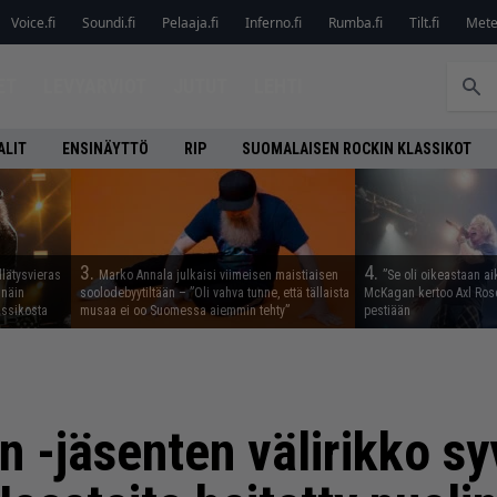
Voice.fi
Soundi.fi
Pelaaja.fi
Inferno.fi
Rumba.fi
Tilt.fi
Metel
ET
LEVYARVIOT
JUTUT
LEHTI
ALIT
ENSINÄYTTÖ
RIP
SUOMALAISEN ROCKIN KLASSIKOT
3.
4.
llätysvieras
Marko Annala julkaisi viimeisen maistiaisen
”Se oli oikeastaan ai
 näin
soolodebyytiltään – ”Oli vahva tunne, että tällaista
McKagan kertoo Axl Rose
assikosta
musaa ei oo Suomessa aiemmin tehty”
pestiään
n -jäsenten välirikko s