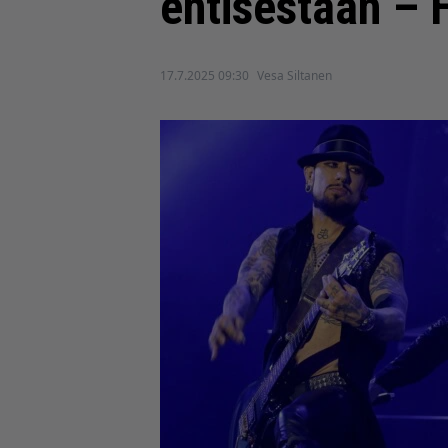
entisestään – H
17.7.2025 09:30
Vesa Siltanen