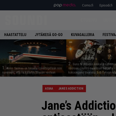
Como.fi
Episodi.fi
ETUSIVU
UUTIS
HAASTATTELU
JYTÄKESÄ GO-GO
KUVAGALLERIA
FESTIVA
2.
Guns N’ Rosesin keikalla nähtiin y
1.
Arvio: Saimaa on toisella covertripillään niin
suoraan country-maailman huipulta –
suvereeni, että se kääntyy itseään vastaan
kokoonpano suoriutui Bob Dylanin kl
ASIAA
JANES ADDICTION
Jane’s Addictio