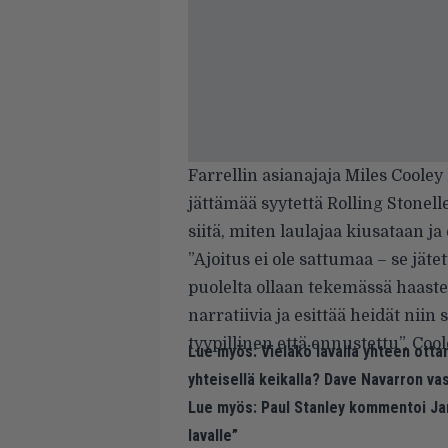
Farrellin asianajaja Miles Coole
jättämää syytettä
Rolling Stonell
siitä, miten laulajaa kiusataan j
”Ajoitus ei ole sattumaa – se jätet
puolelta ollaan tekemässä haastet
narratiivia ja esittää heidät niin
tyypillinen että ennustettu”, Cool
Lue myös:
Vieläkö lavalla yhteen ott
yhteisellä keikalla? Dave Navarron va
Lue myös:
Paul Stanley kommentoi Jan
lavalle”