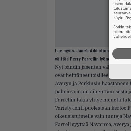
esimerkiks
tutustuma
seuraaval
käytettäv
Jotkin te
oikeutett
välilehdel
Lue myös:
Jane’s Addictionin kitarat
väittää Perry Farrellin lyöneen Dave 
Nyt bändin jäsenten välirikko ott
ovat heittäneet toisilleen haastei
Averyn ja Perkinsin haastaneen F
pahoinvoinnin aiheuttamisesta
Farrellin takia yhtye menetti tulo
Variety-lehti puolestaan kertoo
F
oikeusistuimelle vain tunteja Na
Farrell syyttää Navarroa, Averya j