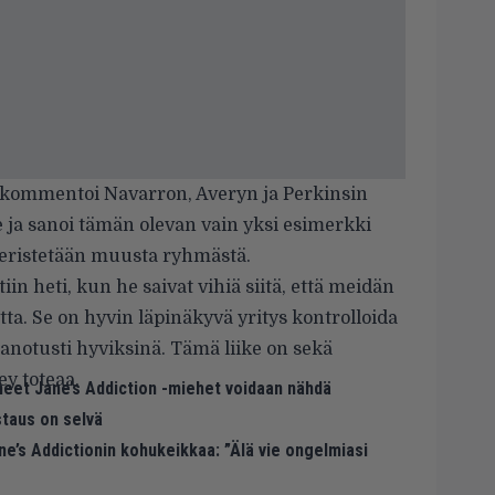
y kommentoi Navarron, Averyn ja Perkinsin
e
ja sanoi tämän olevan vain yksi esimerkki
a eristetään muusta ryhmästä.
tiin heti, kun he saivat vihiä siitä, että meidän
ta. Se on hyvin läpinäkyvä yritys kontrolloida
 sanotusti hyviksinä. Tämä liike on sekä
ey toteaa.
aneet Jane’s Addiction -miehet voidaan nähdä
staus on selvä
e’s Addictionin kohukeikkaa: ”Älä vie ongelmiasi