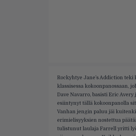
Rockyhtye Jane’s Addiction teki 
klassisessa kokoonpanossaan, joho
Dave Navarro, basisti Eric Avery 
esiintynyt tällä kokoonpanolla s
Vanhan jengin paluu jäi kuitenki
erimielisyyksien nostettua päätää
tulistunut laulaja Farrell yritti