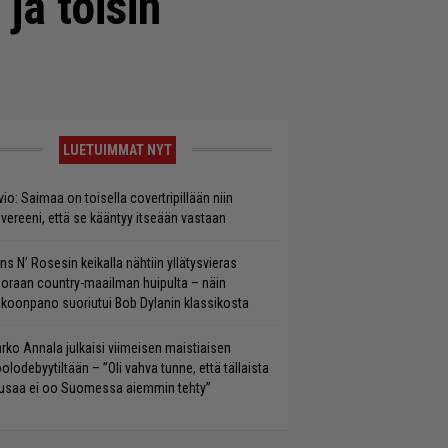
ja toisin
LUETUIMMAT NYT
vio: Saimaa on toisella covertripillään niin
vereeni, että se kääntyy itseään vastaan
ns N’ Rosesin keikalla nähtiin yllätysvieras
oraan country-maailman huipulta – näin
koonpano suoriutui Bob Dylanin klassikosta
rko Annala julkaisi viimeisen maistiaisen
olodebyytiltään – ”Oli vahva tunne, että tällaista
saa ei oo Suomessa aiemmin tehty”