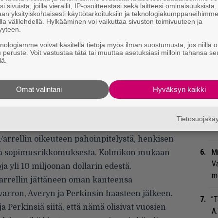
i sivuista, joilla vierailit, IP-osoitteestasi sekä laitteesi ominaisuuksista
Ma
an yksityiskohtaisesti käyttötarkoituksiin ja teknologiakumppaneihimm
la välilehdellä. Hylkääminen voi vaikuttaa sivuston toimivuuteen ja
so
yyteen.
tä
knologiamme voivat käsitellä tietoja myös ilman suostumusta, jos niillä o
u peruste. Voit vastustaa tätä tai muuttaa asetuksiasi milloin tahansa se
”S
lä.
M
A
eknikko paljastaa tapahtumat kohukeikan kulisseista –
Omat valintani
Hyväksyn kaikki
Navarroa backstagella
Se
aa kuitenkin uusia kierroksia, sillä osapuolet
Ma
Tietosuojak
ta.
Rolling Stone -lehti uutisoi
Navarron,
uu
arrellin oikeuteen pahoinpitelystä, henkisen
Mi
 ja sopimusrikkomuksesta. Kolmikon mukaan
Va
ja yli 10 miljoonan dollarin edestä.
me
arrellin jättäneen oman kanteensa
varron, Averyn ja Perkinsin haasteen jälkeen.
”T
a Perkinsiä siitä, että nämä olisivat vuosien
A.