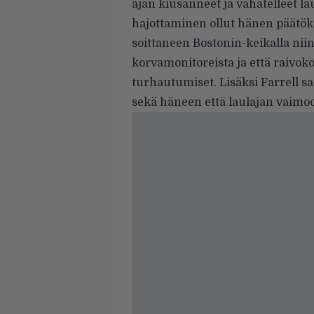
ajan kiusanneet ja vähätelleet l
hajottaminen ollut hänen päätök
soittaneen Bostonin-keikalla niin
korvamonitoreista ja että raivo
turhautumiset. Lisäksi Farrell 
sekä häneen että laulajan vaimo