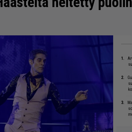
aasteita heitetty puolin 
Ar
su
Gu
su
ko
Ma
so
mu