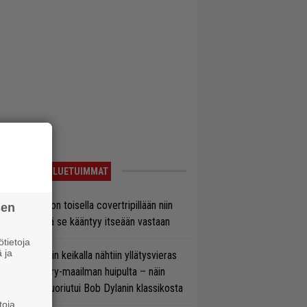
LUETUIMMAT
vio: Saimaa on toisella covertripillään niin
sen
vereeni, että se kääntyy itseään vastaan
tietoja
 ja
ns N’ Rosesin keikalla nähtiin yllätysvieras
oraan country-maailman huipulta – näin
koonpano suoriutui Bob Dylanin klassikosta
toja