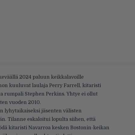
keväällä 2024 paluun keikkalavoille
n kuuluvat laulaja Perry Farrell, kitaristi
ja rumpali Stephen Perkins. Yhtye ei ollut
itten vuoden 2010.
n lyhytaikaiseksi jäsenten välisten
n. Tilanne eskaloitui lopulta siihen, että
 lyödä kitaristi Navarroa kesken Bostonin-keikan