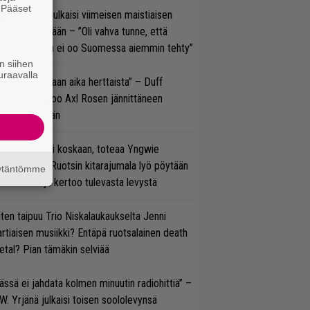
. Pääset
rko Annala julkaisi viimeisen maistiaisen
e
olodebyytiltään – ”Oli vahva tunne, että
llaista musaa ei oo Suomessa aiemmin tehty”
n siihen
uraavalla
e oli oikeastaan aika herttaista” – Duff
cKagan kertoo Axl Rosen jännittäneen
C/DC-pestiään
 on nyt tai ei koskaan, toteaa Yngwie
lmsteen – Ruotsin kitarajumala lyö pöytään
äytäntömme
den biisin ja kertoo tulevasta levystä
ten taipuu Trio Niskalaukaukselta Jenni
rtiaisen musiikki? Entäpä ruotsalainen death
tal? Pian tämäkin selviää
ässä ei jahdata kolmen minuutin radiohittiä” –
W. Yrjänä julkaisi toisen soololevynsä