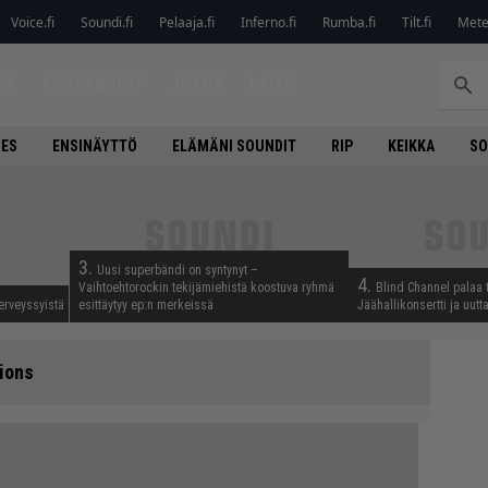
Voice.fi
Soundi.fi
Pelaaja.fi
Inferno.fi
Rumba.fi
Tilt.fi
Metel
ET
LEVYARVIOT
JUTUT
LEHTI
NES
ENSINÄYTTÖ
ELÄMÄNI SOUNDIT
RIP
KEIKKA
SO
3.
Uusi superbändi on syntynyt –
4.
Vaihtoehtorockin tekijämiehistä koostuva ryhmä
Blind Channel palaa 
erveyssyistä
esittäytyy ep:n merkeissä
Jäähallikonsertti ja uut
ions