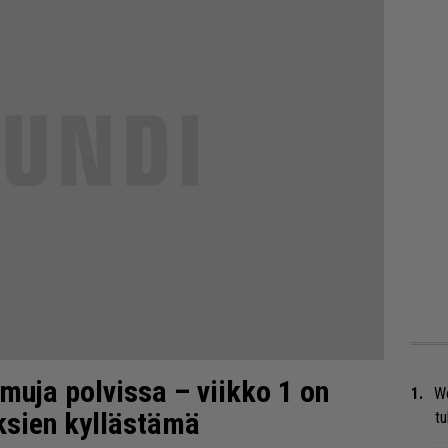
muja polvissa – viikko 1 on
We
ksien kyllästämä
t