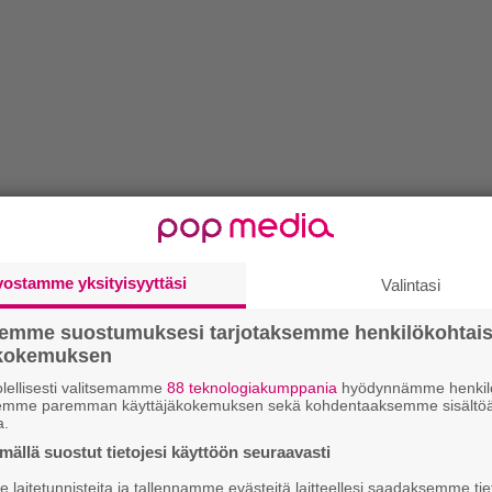
vostamme yksityisyyttäsi
Valintasi
semme suostumuksesi tarjotaksemme henkilökohtai
ökokemuksen
lellisesti valitsemamme
88 teknologiakumppania
hyödynnämme henkilö
semme paremman käyttäjäkokemuksen sekä kohdentaaksemme sisältöä
a.
ällä suostut tietojesi käyttöön seuraavasti
laitetunnisteita ja tallennamme evästeitä laitteellesi saadaksemme tie