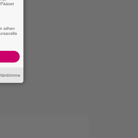
. Pääset
e
n siihen
uraavalla
äytäntömme