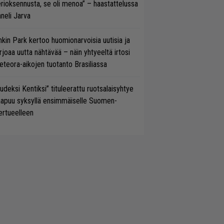
rioksennusta, se oli menoa” – haastattelussa
neli Jarva
nkin Park kertoo huomionarvoisia uutisia ja
rjoaa uutta nähtävää – näin yhtyeeltä irtosi
teora-aikojen tuotanto Brasiliassa
udeksi Kentiksi” tituleerattu ruotsalaisyhtye
aapuu syksyllä ensimmäiselle Suomen-
ertueelleen