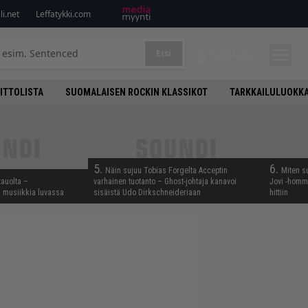
i.net
Leffatykki.com
Etsi
KIRJAUDU
ITTOLISTA
SUOMALAISEN ROCKIN KLASSIKOT
TARKKAILULUOKK
5.
6.
Näin sujuu Tobias Forgelta Acceptin
Miten s
tauolta –
varhainen tuotanto – Ghost-johtaja kanavoi
Jovi -homma
ta musiikkia luvassa
sisäistä Udo Dirkschneideriaan
hittiin