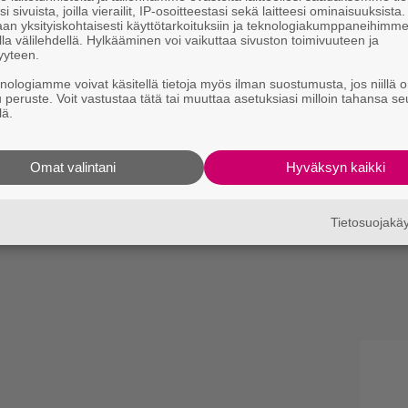
i sivuista, joilla vierailit, IP-osoitteestasi sekä laitteesi ominaisuuksista
an yksityiskohtaisesti käyttötarkoituksiin ja teknologiakumppaneihimm
la välilehdellä. Hylkääminen voi vaikuttaa sivuston toimivuuteen ja
yyteen.
knologiamme voivat käsitellä tietoja myös ilman suostumusta, jos niillä o
u peruste. Voit vastustaa tätä tai muuttaa asetuksiasi milloin tahansa se
lä.
Omat valintani
Hyväksyn kaikki
Tietosuojak