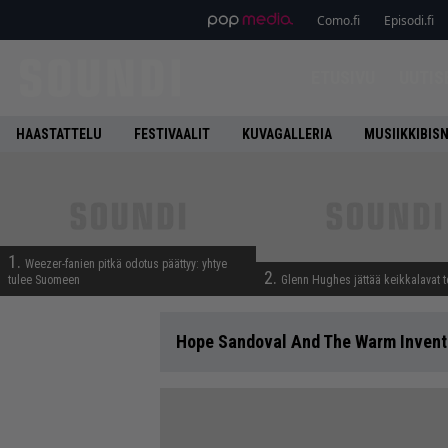
Como.fi
Episodi.fi
ETUSIVU
UUTIS
HAASTATTELU
FESTIVAALIT
KUVAGALLERIA
MUSIIKKIBIS
1.
Weezer-fanien pitkä odotus päättyy: yhtye
2.
tulee Suomeen
Glenn Hughes jättää keikkalavat t
Hope Sandoval And The Warm Invent