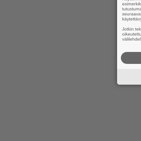
esimerkiks
tutustuma
seuraaval
käytettäv
Jotkin te
oikeutett
välilehdel