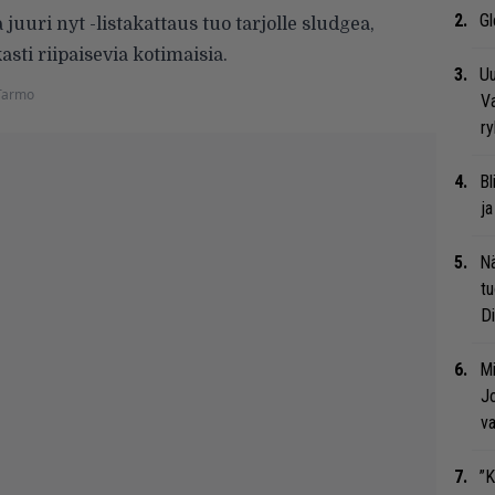
Gl
uri nyt -listakattaus tuo tarjolle sludgea,
sti riipaisevia kotimaisia.
Uu
Tarmo
Va
ry
Bl
ja
Nä
tu
Di
Mi
Jo
va
”K