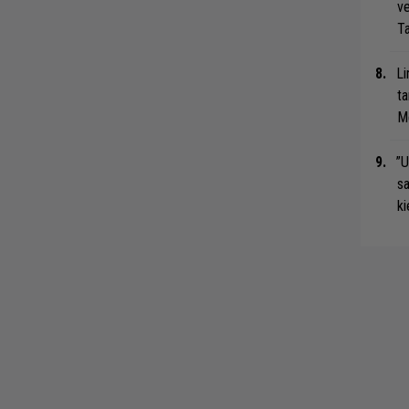
ve
Ta
Li
ta
Me
”U
s
ki