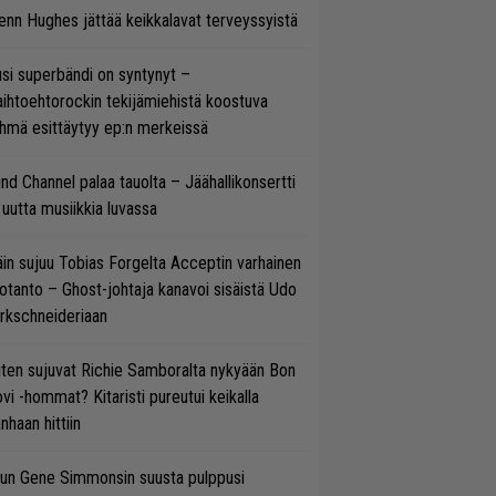
enn Hughes jättää keikkalavat terveyssyistä
si superbändi on syntynyt –
ihtoehtorockin tekijämiehistä koostuva
hmä esittäytyy ep:n merkeissä
ind Channel palaa tauolta – Jäähallikonsertti
 uutta musiikkia luvassa
in sujuu Tobias Forgelta Acceptin varhainen
otanto – Ghost-johtaja kanavoi sisäistä Udo
rkschneideriaan
ten sujuvat Richie Samboralta nykyään Bon
vi -hommat? Kitaristi pureutui keikalla
nhaan hittiin
un Gene Simmonsin suusta pulppusi