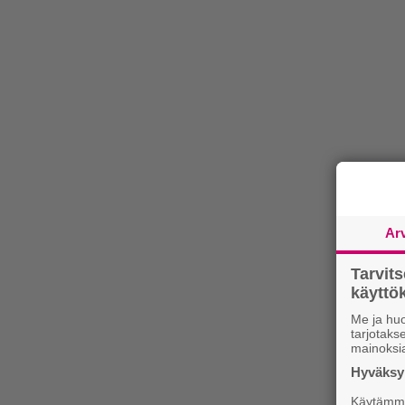
Ar
Tarvit
käytt
Me ja huo
tarjotak
mainoksi
Hyväksym
Käytämme 