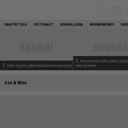
HAASTATTELU
FESTIVAALIT
KUVAGALLERIA
MUSIIKKIBISNES
ENS
2.
Weezer-fanien pitkä odotus päätty
1.
Glenn Hughes jättää keikkalavat terveyssyistä
tulee Suomeen
Iron & Wine