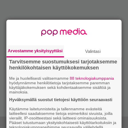
Arvostamme yksityisyyttäsi
Valintasi
Tarvitsemme suostumuksesi tarjotaksemme
henkilökohtaisen käyttökokemuksen
Me ja huolellisesti valitsemamme
88 teknologiakumppania
hyödynnämme henkilötietoja tarjotaksemme paremman
käyttäjäkokemuksen sekä kohdentaaksemme sisältöä ja
mainoksia.
Hyväksymällä suostut tietojesi käyttöön seuraavasti
Käytämme laitetunnisteita ja tallennamme evästeitä
laitteellesi saadaksemme tietoja esimerkiksi sivuista, joilla
vierailit, IP-osoitteestasi sekä laitteesi ominaisuuksista.
Pääset tutustumaan yksityiskohtaisesti käyttötarkoituksiin ja
teknologiakumppaneihimme seuraavalla välilehdellä.