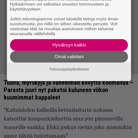
Hylkääminen voi vaikuttaa sivuston toimivuuteen ja
käytettävyyteen.
Jotkin teknologiamme voivat käsitellä tietoja myös ilman
suostumusta, jos niillä on siihen oikeutettu peruste. Voit
vastustaa tätä tai muuttaa asetuksiasi milloin tahansa
seuraavalla välilehdellä.
Hyväksyn kaikki
Omat valintani
Tietosuojakäytäntömme
Tuulia, myrskyjä ja vähemmän kevyttä koomailua –
Parasta juuri nyt paketoi kuluneen viikon
kuumimmat kappaleet
"Kaitalahden kallioilla betonilaiturin nokassa
katsottiin kaupunkisiluettia aina yön pimeneville
tunneille saakka. Ehkä joskus vietiin joku mimmikin
sinne tähtiä tuijottamaan."