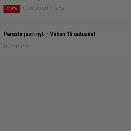
3.11.2016 21:04
Eero Tarmo
ÄÄNTÄ
Parasta juuri nyt – Viikon 15 uutuudet
11.4.2013 12:36