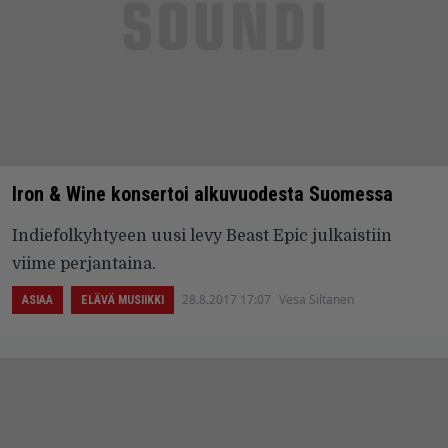
Iron & Wine konsertoi alkuvuodesta Suomessa
Indiefolkyhtyeen uusi levy Beast Epic julkaistiin
viime perjantaina.
28.8.2017 17:07
Vesa Siltanen
ASIAA
ELÄVÄ MUSIIKKI