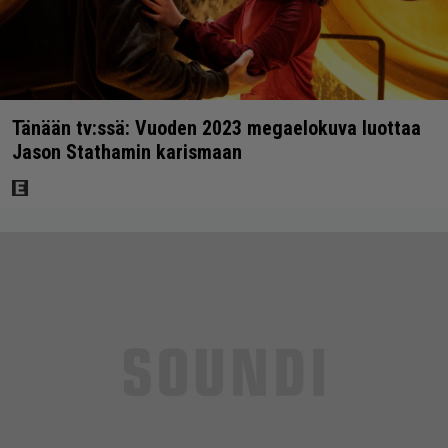
Tänään tv:ssä: Vuoden 2023 megaelokuva luottaa
Jason Stathamin karismaan