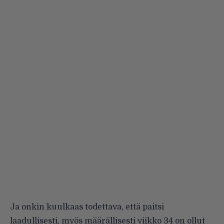
Ja onkin kuulkaas todettava, että paitsi
laadullisesti, myös määrällisesti viikko 34 on ollut