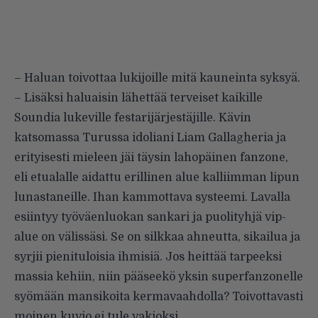
–
Haluan toivottaa lukijoille mitä kauneinta syksyä.
–
Lisäksi haluaisin lähettää terveiset kaikille
Soundia lukeville festarijärjestäjille. Kävin
katsomassa Turussa idoliani Liam Gallagheria ja
erityisesti mieleen jäi täysin lahopäinen fanzone,
eli etualalle aidattu erillinen alue kalliimman lipun
lunastaneille. Ihan kammottava systeemi. Lavalla
esiintyy työväenluokan sankari ja puolityhjä vip-
alue on välissäsi. Se on silkkaa ahneutta, sikailua ja
syrjii pienituloisia ihmisiä. Jos heittää tarpeeksi
massia kehiin, niin pääseekö yksin superfanzonelle
syömään mansikoita kermavaahdolla? Toivottavasti
moinen kuvio ei tule vakioksi.