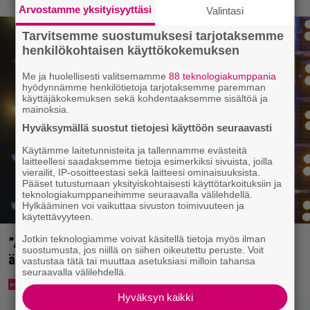
Arvostamme yksityisyyttäsi
Valintasi
Tarvitsemme suostumuksesi tarjotaksemme
henkilökohtaisen käyttökokemuksen
Me ja huolellisesti valitsemamme
88 teknologiakumppania
hyödynnämme henkilötietoja tarjotaksemme paremman
käyttäjäkokemuksen sekä kohdentaaksemme sisältöä ja
mainoksia.
Hyväksymällä suostut tietojesi käyttöön seuraavasti
Käytämme laitetunnisteita ja tallennamme evästeitä
laitteellesi saadaksemme tietoja esimerkiksi sivuista, joilla
vierailit, IP-osoitteestasi sekä laitteesi ominaisuuksista.
Pääset tutustumaan yksityiskohtaisesti käyttötarkoituksiin ja
teknologiakumppaneihimme seuraavalla välilehdellä.
Hylkääminen voi vaikuttaa sivuston toimivuuteen ja
käytettävyyteen.
Jotkin teknologiamme voivat käsitellä tietoja myös ilman
”Äiti, mitä v…” – Niina Lahtisen tytär tyrmistyi
suostumusta, jos niillä on siihen oikeutettu peruste. Voit
äidistään otetusta kansikuvasta
vastustaa tätä tai muuttaa asetuksiasi milloin tahansa
seuraavalla välilehdellä.
Hyväksyn kaikki