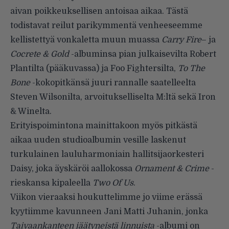
aivan poikkeuksellisen antoisaa aikaa. Tästä
todistavat reilut parikymmentä venheeseemme
kellistettyä vonkaletta muun muassa
Carry Fire
– ja
Cocrete & Gold
-albuminsa pian julkaisevilta
Robert
Plantilta
(pääkuvassa) ja
Foo Fightersilta
,
To The
Bone
-kokopitkänsä juuri rannalle saatelleelta
Steven Wilsonilta
, arvoitukselliselta
M
:ltä sekä
Iron
& Winelta
.
Erityispoimintona mainittakoon myös pitkästä
aikaa uuden studioalbumin vesille laskenut
turkulainen lauluharmoniain hallitsijaorkesteri
Daisy
, joka äyskäröi aallokossa
Ornament & Crime
-
rieskansa kipaleella
Two Of Us
.
Viikon vieraaksi houkuttelimme jo
viime erässä
kyytiimme kavunneen
Jani Matti Juhanin
, jonka
Taivaankanteen jäätyneistä linnuista
-albumi on