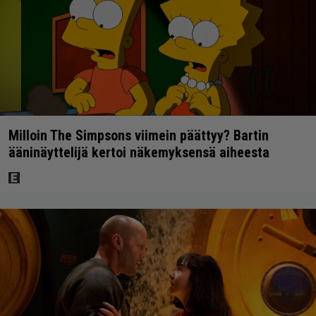
Milloin The Simpsons viimein päättyy? Bartin
ääninäyttelijä kertoi näkemyksensä aiheesta