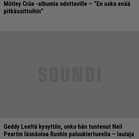
Mötley Crüe -albumia odottaville – ”En usko enää
pitkäsoittoihin”
Geddy Leeltä kysyttiin, onko hän tuntenut Neil
Peartin läsnäoloa Rushin paluukiertueella – laulaja