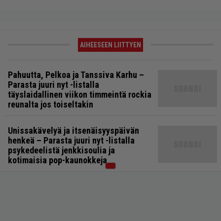
AIHEESEEN LIITTYEN
Pahuutta, Pelkoa ja Tanssiva Karhu –
Parasta juuri nyt -listalla
täyslaidallinen viikon timmeintä rockia
reunalta jos toiseltakin
Unissakävelyä ja itsenäisyyspäivän
henkeä – Parasta juuri nyt -listalla
psykedeelistä jenkkisoulia ja
kotimaisia pop-kaunokkeja