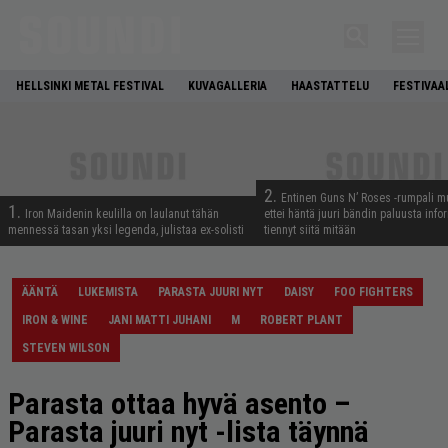
HELLSINKI METAL FESTIVAL
KUVAGALLERIA
HAASTATTELU
FESTIVAA
2.
Entinen Guns N’ Roses -rumpali mu
1.
Iron Maidenin keulilla on laulanut tähän
ettei häntä juuri bändin paluusta info
mennessä tasan yksi legenda, julistaa ex-solisti
tiennyt siitä mitään
ÄÄNTÄ
LUKEMISTA
PARASTA JUURI NYT
DAISY
FOO FIGHTERS
IRON & WINE
JANI MATTI JUHANI
M
ROBERT PLANT
STEVEN WILSON
Parasta ottaa hyvä asento –
Parasta juuri nyt -lista täynnä