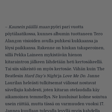
–
Kaunein päällä maan
pyöri pari vuotta
pöytälaatikossa, kunnes albumin tuottaneen Tero
Alangon visioiden avulla puhkesi kukkaansa ja
löysi paikkansa. Rakenne on hiukan takaperoinen,
sillä Pekka Laineen mykistävän hienon
kitaraintron jälkeen lähdetään heti kertosäkeellä.
Tai siis säkeistö on myös kertosäe. Vähän kuin The
Beatlesin
Hard Day’s Night
ja
Love Me Do
. Janne
Laurilan heleästi tulkitsemat väliosat nostavat
sävellajia kahdesti, joten kitaran otelaudalla käy
aikamoinen temmellys. Ne kuuluisat kolme sointua
usein riittää, mutta tässä on varmuuden vuoksi 17.
Jannea kuullaan tulevalla levyllä myös kahdella