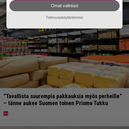
Omat valintani
Tietosuojakäytäntömme
”Tavallista suurempia pakkauksia myös perheille”
– tänne aukee Suomen toinen Prisma Tukku