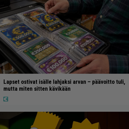
Lapset ostivat isälle lahjaksi arvan – päävoitto tuli,
mutta miten sitten kävikään