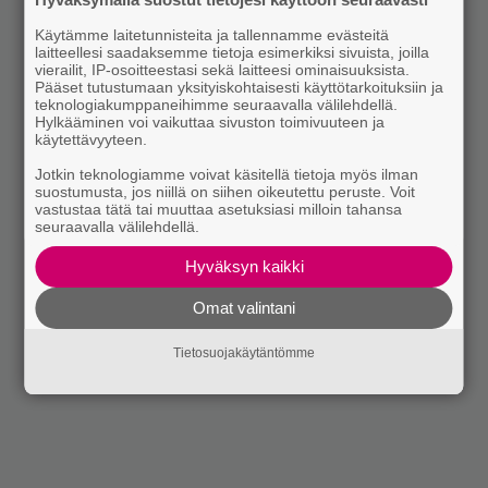
Käytämme laitetunnisteita ja tallennamme evästeitä
laitteellesi saadaksemme tietoja esimerkiksi sivuista, joilla
vierailit, IP-osoitteestasi sekä laitteesi ominaisuuksista.
Pääset tutustumaan yksityiskohtaisesti käyttötarkoituksiin ja
teknologiakumppaneihimme seuraavalla välilehdellä.
Hylkääminen voi vaikuttaa sivuston toimivuuteen ja
käytettävyyteen.
Jotkin teknologiamme voivat käsitellä tietoja myös ilman
suostumusta, jos niillä on siihen oikeutettu peruste. Voit
vastustaa tätä tai muuttaa asetuksiasi milloin tahansa
seuraavalla välilehdellä.
Hyväksyn kaikki
Omat valintani
Tietosuojakäytäntömme