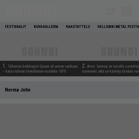
FESTIVAALIT
KUVAGALLERIA
HAASTATTELU
HELLSINKI METAL FESTI
1.
2.
Tällainen keikkajyrä Queen oli ennen vanhaan
Arvio: Saimaa on toisella covertrip
– katso tulinen livetallenne vuodelta 1979
suvereeni, että se kääntyy itseään va
Norma John