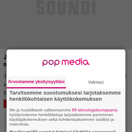
Jonneja ja tähtiloistetta – viikon 5 Parasta juuri
nyt -listalla kirkas kattaus kotimaista osaamista
Toinen toistaan sutjakammilla kipaleillaan edustavat
Arvostamme yksityisyyttäsi
Valintasi
muiden muassa Pimeys, Samae Koskinen, Kaunis
Tarvitsemme suostumuksesi tarjotaksemme
Kuolematon, Pykäri ja Norma John.
henkilökohtaisen käyttökokemuksen
2.2.2017 18:06
Eero Tarmo
ÄÄNTÄ
LUKEMISTA
Me ja huolellisesti valitsemamme
88 teknologiakumppania
hyödynnämme henkilötietoja tarjotaksemme paremman
käyttäjäkokemuksen sekä kohdentaaksemme sisältöä ja
mainoksia.
Hyväksymällä suostut tietojesi käyttöön seuraavasti