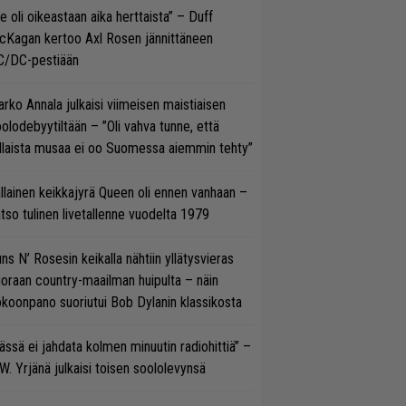
e oli oikeastaan aika herttaista” – Duff
cKagan kertoo Axl Rosen jännittäneen
C/DC-pestiään
rko Annala julkaisi viimeisen maistiaisen
olodebyytiltään – ”Oli vahva tunne, että
llaista musaa ei oo Suomessa aiemmin tehty”
llainen keikkajyrä Queen oli ennen vanhaan –
tso tulinen livetallenne vuodelta 1979
ns N’ Rosesin keikalla nähtiin yllätysvieras
oraan country-maailman huipulta – näin
koonpano suoriutui Bob Dylanin klassikosta
ässä ei jahdata kolmen minuutin radiohittiä” –
W. Yrjänä julkaisi toisen soololevynsä