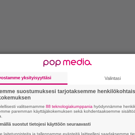
vostamme yksityisyyttäsi
Valintasi
semme suostumuksesi tarjotaksemme henkilökohtai
ökokemuksen
lellisesti valitsemamme
88 teknologiakumppania
hyödynnämme henkilö
semme paremman käyttäjäkokemuksen sekä kohdentaaksemme sisältöä
a.
ällä suostut tietojesi käyttöön seuraavasti
laitetunnisteita ja tallennamme evästeitä laitteellesi saadaksemme tie