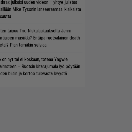
thrax julkaisi uuden videon – yhtye julistaa
isillään Mike Tysonin lanseeraamaa ikiaikaista
isautta
ten taipuu Trio Niskalaukaukselta Jenni
rtiaisen musiikki? Entäpä ruotsalainen death
tal? Pian tämäkin selviää
 on nyt tai ei koskaan, toteaa Yngwie
lmsteen – Ruotsin kitarajumala lyö pöytään
den biisin ja kertoo tulevasta levystä