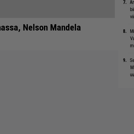
An
bi
vi
uhassa, Nelson Mandela
Mi
Va
me
Se
Ma
uu