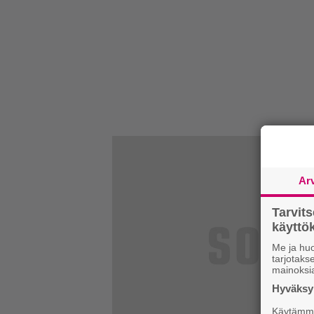
Ar
Tarvit
käytt
Me ja huo
tarjotak
mainoksi
Hyväksym
Käytämme 