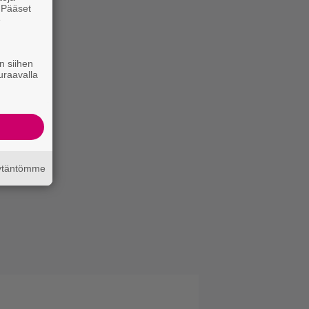
. Pääset
e
n siihen
uraavalla
äytäntömme