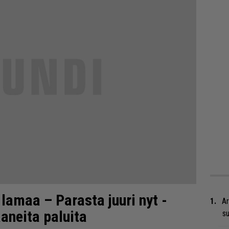
 lamaa – Parasta juuri nyt -
Ar
aaneita paluita
su