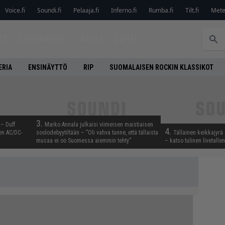
Voice.fi
Soundi.fi
Pelaaja.fi
Inferno.fi
Rumba.fi
Tilt.fi
Metel
ET
LEVYARVIOT
JUTUT
LEHTI
ERIA
ENSINÄYTTÖ
RIP
SUOMALAISEN ROCKIN KLASSIKOT
3.
 – Duff
Marko Annala julkaisi viimeisen maistiaisen
4.
en AC/DC-
soolodebyytiltään – ”Oli vahva tunne, että tällaista
Tällainen keikkajyrä
musaa ei oo Suomessa aiemmin tehty”
– katso tulinen livetall