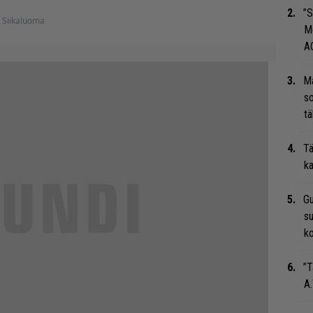
”S
 Siikaluoma
M
A
Ma
so
tä
Tä
ka
Gu
su
ko
”T
A.