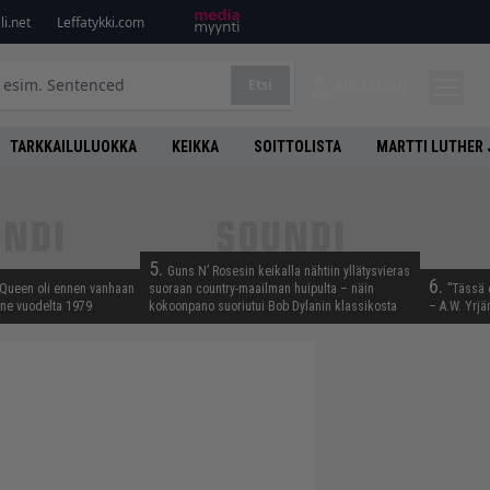
i.net
Leffatykki.com
Etsi
KIRJAUDU
TARKKAILULUOKKA
KEIKKA
SOITTOLISTA
MARTTI LUTHER 
5.
Guns N’ Rosesin keikalla nähtiin yllätysvieras
6.
 Queen oli ennen vanhaan
suoraan country-maailman huipulta – näin
”Tässä 
enne vuodelta 1979
kokoonpano suoriutui Bob Dylanin klassikosta
– A.W. Yrjä