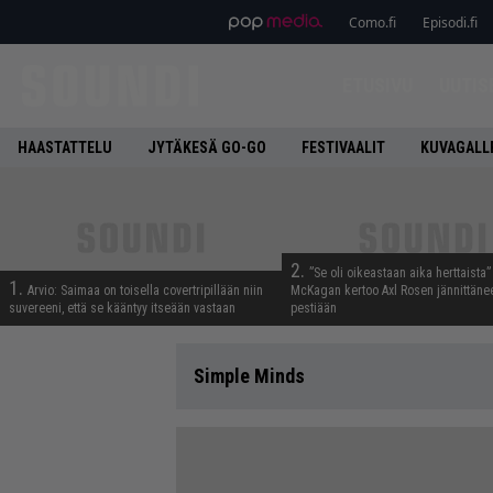
Como.fi
Episodi.fi
ETUSIVU
UUTIS
HAASTATTELU
JYTÄKESÄ GO-GO
FESTIVAALIT
KUVAGALL
2.
”Se oli oikeastaan aika herttaista”
1.
Arvio: Saimaa on toisella covertripillään niin
McKagan kertoo Axl Rosen jännittäne
suvereeni, että se kääntyy itseään vastaan
pestiään
Simple Minds