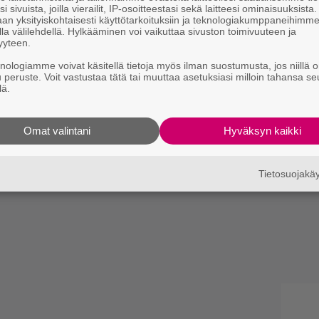
i sivuista, joilla vierailit, IP-osoitteestasi sekä laitteesi ominaisuuksista
an yksityiskohtaisesti käyttötarkoituksiin ja teknologiakumppaneihimm
la välilehdellä. Hylkääminen voi vaikuttaa sivuston toimivuuteen ja
yyteen.
To Mars, BFMV, Simple Minds ja
knologiamme voivat käsitellä tietoja myös ilman suostumusta, jos niillä o
u peruste. Voit vastustaa tätä tai muuttaa asetuksiasi milloin tahansa se
lä.
Omat valintani
Hyväksyn kaikki
Tietosuojak