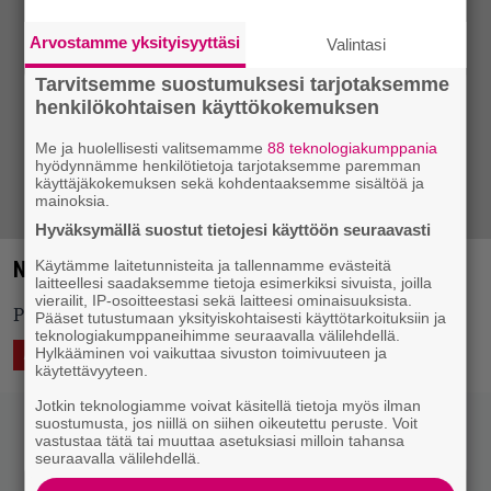
Arvostamme yksityisyyttäsi
Valintasi
Tarvitsemme suostumuksesi tarjotaksemme
henkilökohtaisen käyttökokemuksen
Me ja huolellisesti valitsemamme
88 teknologiakumppania
hyödynnämme henkilötietoja tarjotaksemme paremman
käyttäjäkokemuksen sekä kohdentaaksemme sisältöä ja
mainoksia.
Hyväksymällä suostut tietojesi käyttöön seuraavasti
Käytämme laitetunnisteita ja tallennamme evästeitä
Nuoret ja raikkaat: Somehow Jo!
laitteellesi saadaksemme tietoja esimerkiksi sivuista, joilla
vierailit, IP-osoitteestasi sekä laitteesi ominaisuuksista.
Polkkariffejä ja psykedeelistä black metal -parodiaa.
Pääset tutustumaan yksityiskohtaisesti käyttötarkoituksiin ja
teknologiakumppaneihimme seuraavalla välilehdellä.
Hylkääminen voi vaikuttaa sivuston toimivuuteen ja
12.10.2016 19:16
Eero Tarmo
ÄÄNTÄ
KUVAA
käytettävyyteen.
Jotkin teknologiamme voivat käsitellä tietoja myös ilman
suostumusta, jos niillä on siihen oikeutettu peruste. Voit
vastustaa tätä tai muuttaa asetuksiasi milloin tahansa
seuraavalla välilehdellä.