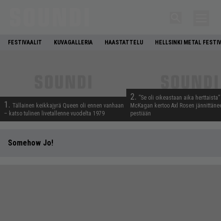
FESTIVAALIT
KUVAGALLERIA
HAASTATTELU
HELLSINKI METAL FESTI
2.
”Se oli oikeastaan aika herttaista”
1.
Tällainen keikkajyrä Queen oli ennen vanhaan
McKagan kertoo Axl Rosen jännittäne
– katso tulinen livetallenne vuodelta 1979
pestiään
Somehow Jo!