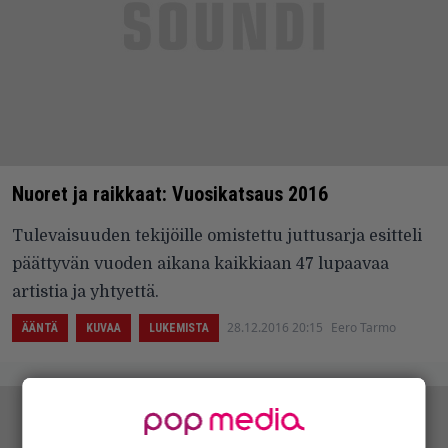
Nuoret ja raikkaat: Vuosikatsaus 2016
Tulevaisuuden tekijöille omistettu juttusarja esitteli
päättyvän vuoden aikana kaikkiaan 47 lupaavaa
artistia ja yhtyettä.
28.12.2016 20:15
Eero Tarmo
ÄÄNTÄ
KUVAA
LUKEMISTA