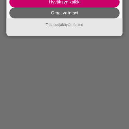
Hyväksyn kaikki
Omat valintani
Tietosuojakäytäntömme