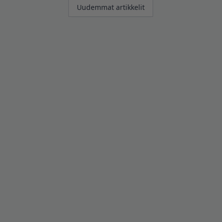
Artikkelien
Uudemmat artikkelit
selaus