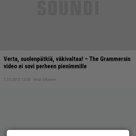
Verta, suolenpätkiä, väkivaltaa! – The Grammersin
video ei sovi perheen pienimmille
7.10.2015 12:30
Vesa Siltanen