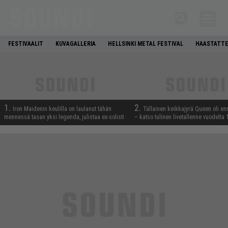
FESTIVAALIT
KUVAGALLERIA
HELLSINKI METAL FESTIVAL
HAASTATTE
1.
2.
Iron Maidenin keulilla on laulanut tähän
Tällainen keikkajyrä Queen oli e
mennessä tasan yksi legenda, julistaa ex-solisti
– katso tulinen livetallenne vuodelta