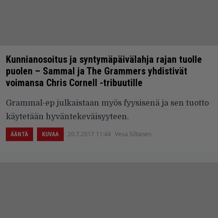
Kunnianosoitus ja syntymäpäivälahja rajan tuolle
puolen – Sammal ja The Grammers yhdistivät
voimansa Chris Cornell -tribuutille
Grammal-ep julkaistaan myös fyysisenä ja sen tuotto
käytetään hyväntekeväisyyteen.
20.7.2017 11:44
Vesa Siltanen
ÄÄNTÄ
KUVAA