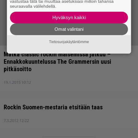
vastustaa tätä tai muuttaa asetuksiasi milloin tahansa
seuraavalla välilehdellä.
Hyväksyn kaikki
Omat valintani
Tietosuojakäytäntömme
Matka classic rockin maisemissa jatkuu –
Ennakkokuuntelussa The Grammersin uusi
pitkäsoitto
19.1.2015 10:12
Rockin Suomen-mestaria etsitään taas
7.3.2012 12:22