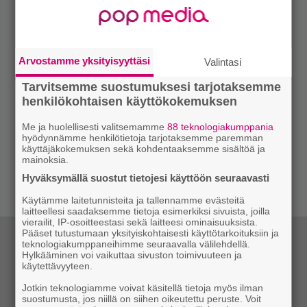
Arvostamme yksityisyyttäsi
Valintasi
Tarvitsemme suostumuksesi tarjotaksemme
henkilökohtaisen käyttökokemuksen
Me ja huolellisesti valitsemamme
88 teknologiakumppania
hyödynnämme henkilötietoja tarjotaksemme paremman
käyttäjäkokemuksen sekä kohdentaaksemme sisältöä ja
mainoksia.
Hyväksymällä suostut tietojesi käyttöön seuraavasti
Käytämme laitetunnisteita ja tallennamme evästeitä
laitteellesi saadaksemme tietoja esimerkiksi sivuista, joilla
vierailit, IP-osoitteestasi sekä laitteesi ominaisuuksista.
Pääset tutustumaan yksityiskohtaisesti käyttötarkoituksiin ja
teknologiakumppaneihimme seuraavalla välilehdellä.
Hylkääminen voi vaikuttaa sivuston toimivuuteen ja
käytettävyyteen.
Jotkin teknologiamme voivat käsitellä tietoja myös ilman
suostumusta, jos niillä on siihen oikeutettu peruste. Voit