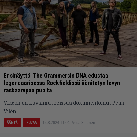
Ensinäyttö: The Grammersin DNA edustaa
legendaarisessa Rockfieldissä äänitetyn levyn
raskaampaa puolta
Videon on kuvannut reissua dokumentoinut Petri
Vilén.
14.8.2024 11:04
Vesa Siltanen
ÄÄNTÄ
KUVAA