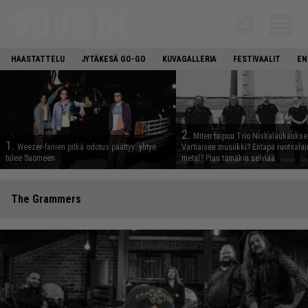
HAASTATTELU
JYTÄKESÄ GO-GO
KUVAGALLERIA
FESTIVAALIT
EN
2.
Miten taipuu Trio Niskalaukaukse
1.
Weezer-fanien pitkä odotus päättyy: yhtye
Vartiaisen musiikki? Entäpä ruotsala
tulee Suomeen
metal? Pian tämäkin selviää
The Grammers