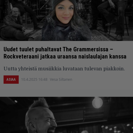
Uudet tuulet puhaltavat The Grammersissa –
Rockveteraani jatkaa uraansa naislaulajan kanssa
Uutta yhteistä musiikkia luvataan tulevan piakkoin.
10.4.2025 16:48
Vesa Siltanen
ASIAA