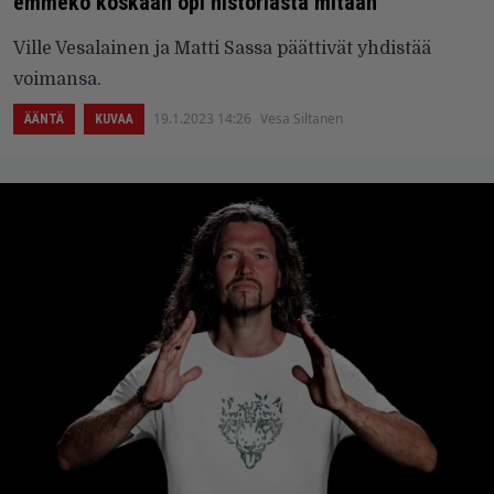
emmekö koskaan opi historiasta mitään
Ville Vesalainen ja Matti Sassa päättivät yhdistää
voimansa.
19.1.2023 14:26
Vesa Siltanen
ÄÄNTÄ
KUVAA