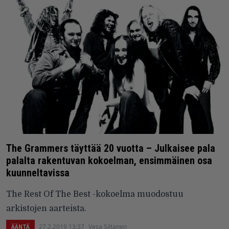
The Grammers täyttää 20 vuotta – Julkaisee pala
palalta rakentuvan kokoelman, ensimmäinen osa
kuunneltavissa
The Rest Of The Best -kokoelma muodostuu
arkistojen aarteista.
27.2.2019 13:37
Vesa Siltanen
ÄÄNTÄ