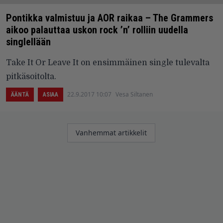
Pontikka valmistuu ja AOR raikaa – The Grammers
aikoo palauttaa uskon rock ’n’ rolliin uudella
singlellään
Take It Or Leave It on ensimmäinen single tulevalta
pitkäsoitolta.
22.9.2017 10:07
Vesa Siltanen
ÄÄNTÄ
ASIAA
Artikkelien
Vanhemmat artikkelit
selaus