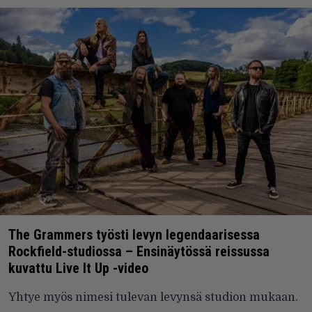
The Grammers työsti levyn legendaarisessa
Rockfield-studiossa – Ensinäytössä reissussa
kuvattu Live It Up -video
Yhtye myös nimesi tulevan levynsä studion mukaan.