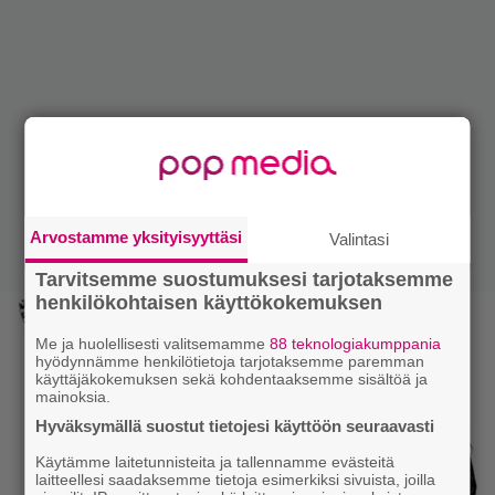
Arvostamme yksityisyyttäsi
Valintasi
Tarvitsemme suostumuksesi tarjotaksemme
henkilökohtaisen käyttökokemuksen
Me ja huolellisesti valitsemamme
88 teknologiakumppania
hyödynnämme henkilötietoja tarjotaksemme paremman
käyttäjäkokemuksen sekä kohdentaaksemme sisältöä ja
mainoksia.
Hyväksymällä suostut tietojesi käyttöön seuraavasti
Käytämme laitetunnisteita ja tallennamme evästeitä
laitteellesi saadaksemme tietoja esimerkiksi sivuista, joilla