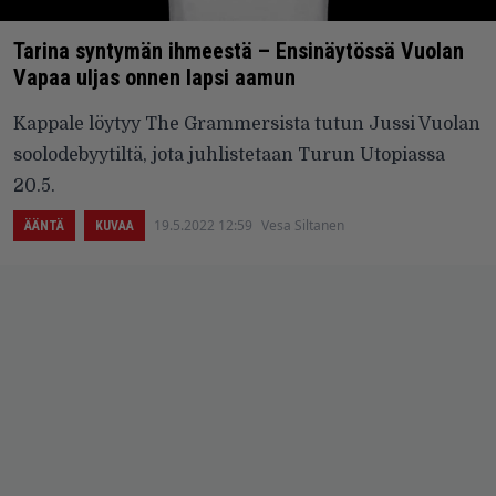
Tarina syntymän ihmeestä – Ensinäytössä Vuolan
Vapaa uljas onnen lapsi aamun
Kappale löytyy The Grammersista tutun Jussi Vuolan
soolodebyytiltä, jota juhlistetaan Turun Utopiassa
20.5.
19.5.2022 12:59
Vesa Siltanen
ÄÄNTÄ
KUVAA