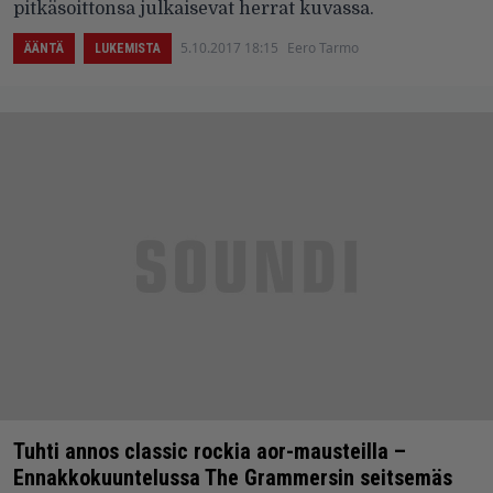
pitkäsoittonsa julkaisevat herrat kuvassa.
5.10.2017 18:15
Eero Tarmo
ÄÄNTÄ
LUKEMISTA
Tuhti annos classic rockia aor-mausteilla –
Ennakkokuuntelussa The Grammersin seitsemäs