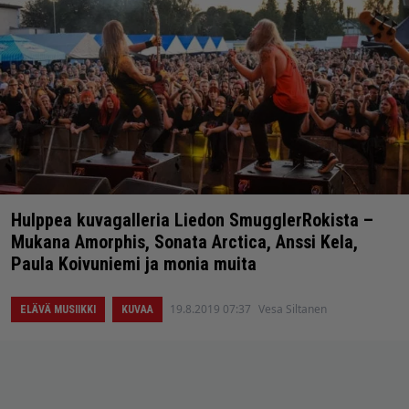
Hulppea kuvagalleria Liedon SmugglerRokista –
Mukana Amorphis, Sonata Arctica, Anssi Kela,
Paula Koivuniemi ja monia muita
19.8.2019 07:37
Vesa Siltanen
ELÄVÄ MUSIIKKI
KUVAA