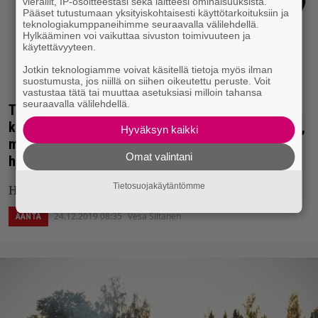
vierailit, IP-osoitteestasi sekä laitteesi ominaisuuksista.
Pääset tutustumaan yksityiskohtaisesti käyttötarkoituksiin ja
teknologiakumppaneihimme seuraavalla välilehdellä.
Hylkääminen voi vaikuttaa sivuston toimivuuteen ja
käytettävyyteen.
Jotkin teknologiamme voivat käsitellä tietoja myös ilman
suostumusta, jos niillä on siihen oikeutettu peruste. Voit
vastustaa tätä tai muuttaa asetuksiasi milloin tahansa
seuraavalla välilehdellä.
The Grammersin juhlavuosi huipentuu
kokoelmalevyyn – Niputtaa yksiin kansiin b-puolia,
Hyväksyn kaikki
menneiden levyjen ylijäämiä ja muita
Omat valintani
harvinaisuuksia
Tietosuojakäytäntömme
Heavy rockia joulupöytään!
24.12.2019 08:35
Vesa Siltanen
ÄÄNTÄ