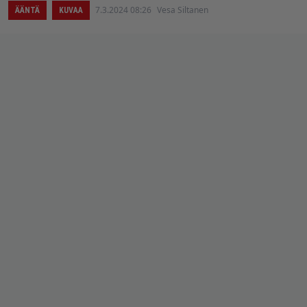
7.3.2024 08:26
Vesa Siltanen
ÄÄNTÄ
KUVAA