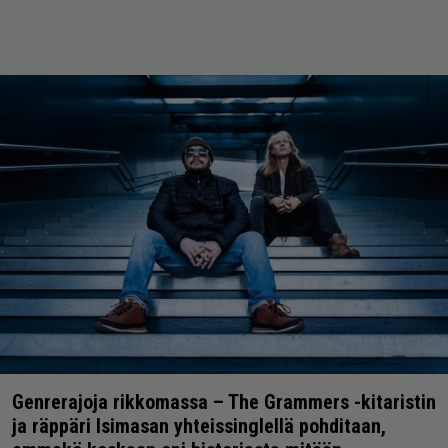
Genrerajoja rikkomassa – The Grammers -kitaristin
ja räppäri Isimasan yhteissinglellä pohditaan,