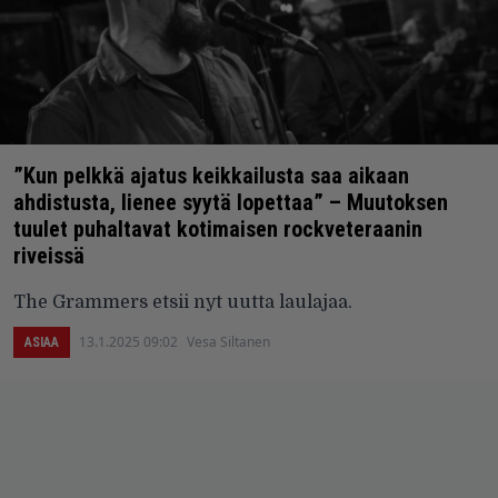
”Kun pelkkä ajatus keikkailusta saa aikaan
ahdistusta, lienee syytä lopettaa” – Muutoksen
tuulet puhaltavat kotimaisen rockveteraanin
riveissä
The Grammers etsii nyt uutta laulajaa.
13.1.2025 09:02
Vesa Siltanen
ASIAA