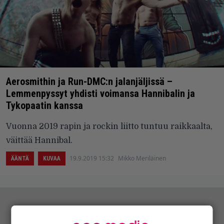
Aerosmithin ja Run-DMC:n jalanjäljissä –
Lemmenpyssyt yhdisti voimansa Hannibalin ja
Tykopaatin kanssa
Vuonna 2019 rapin ja rockin liitto tuntuu raikkaalta,
väittää Hannibal.
19.9.2019 15:32
Mikko Meriläinen
ÄÄNTÄ
KUVAA