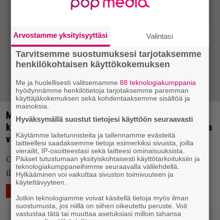
Arvostamme yksityisyyttäsi
Valintasi
Tarvitsemme suostumuksesi tarjotaksemme
henkilökohtaisen käyttökokemuksen
Me ja huolellisesti valitsemamme
88 teknologiakumppania
hyödynnämme henkilötietoja tarjotaksemme paremman
käyttäjäkokemuksen sekä kohdentaaksemme sisältöä ja
mainoksia.
Mättöä, viikonloppuleikkejä ja hyppy vuoren
Hyväksymällä suostut tietojesi käyttöön seuraavasti
kokoiselta kämmeneltä – Parasta juuri nyt -listalla
Käytämme laitetunnisteita ja tallennamme evästeitä
viikon 41 puhuttelevimmat biisiuutuudet
laitteellesi saadaksemme tietoja esimerkiksi sivuista, joilla
vierailit, IP-osoitteestasi sekä laitteesi ominaisuuksista.
Pääset tutustumaan yksityiskohtaisesti käyttötarkoituksiin ja
Ole huoleti, "ihan kivaa" ylväämpiä lauluja on jälleen
teknologiakumppaneihimme seuraavalla välilehdellä.
ilmestynyt aimo nippu.
Hylkääminen voi vaikuttaa sivuston toimivuuteen ja
käytettävyyteen.
13.10.2016 18:37
Eero Tarmo
ÄÄNTÄ
Jotkin teknologiamme voivat käsitellä tietoja myös ilman
suostumusta, jos niillä on siihen oikeutettu peruste. Voit
vastustaa tätä tai muuttaa asetuksiasi milloin tahansa