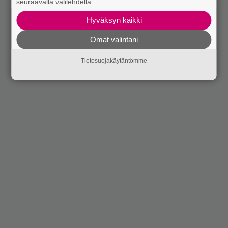
seuraavalla välilehdellä.
Hyväksyn kaikki
Omat valintani
Tietosuojakäytäntömme