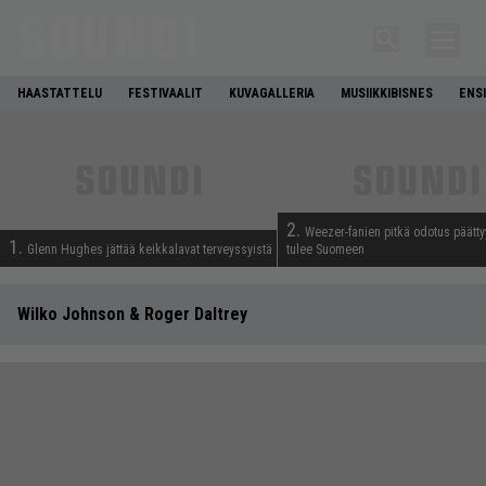
HAASTATTELU
FESTIVAALIT
KUVAGALLERIA
MUSIIKKIBISNES
ENS
2.
Weezer-fanien pitkä odotus päätty
1.
Glenn Hughes jättää keikkalavat terveyssyistä
tulee Suomeen
Wilko Johnson & Roger Daltrey