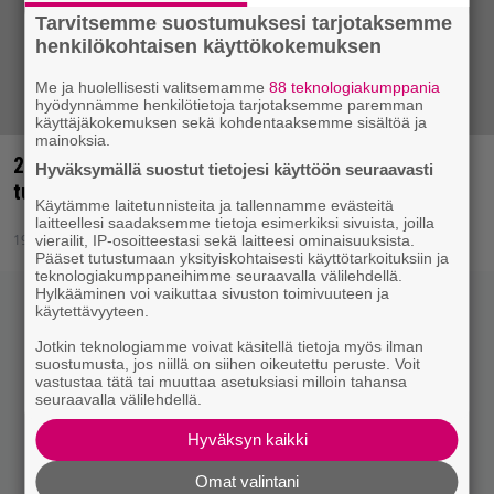
Tarvitsemme suostumuksesi tarjotaksemme
henkilökohtaisen käyttökokemuksen
Me ja huolellisesti valitsemamme
88 teknologiakumppania
hyödynnämme henkilötietoja tarjotaksemme paremman
käyttäjäkokemuksen sekä kohdentaaksemme sisältöä ja
mainoksia.
20000 tuntia raakamateriaalia – rocklegendalta
Hyväksymällä suostut tietojesi käyttöön seuraavasti
tulossa kova levy?
Käytämme laitetunnisteita ja tallennamme evästeitä
laitteellesi saadaksemme tietoja esimerkiksi sivuista, joilla
19.4.2014 23:16
vierailit, IP-osoitteestasi sekä laitteesi ominaisuuksista.
Pääset tutustumaan yksityiskohtaisesti käyttötarkoituksiin ja
teknologiakumppaneihimme seuraavalla välilehdellä.
Hylkääminen voi vaikuttaa sivuston toimivuuteen ja
käytettävyyteen.
Jotkin teknologiamme voivat käsitellä tietoja myös ilman
suostumusta, jos niillä on siihen oikeutettu peruste. Voit
vastustaa tätä tai muuttaa asetuksiasi milloin tahansa
seuraavalla välilehdellä.
Hyväksyn kaikki
Omat valintani