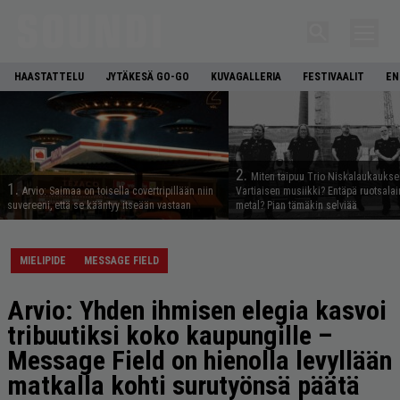
HAASTATTELU
JYTÄKESÄ GO-GO
KUVAGALLERIA
FESTIVAALIT
EN
2.
Miten taipuu Trio Niskalaukaukse
1.
Arvio: Saimaa on toisella covertripillään niin
Vartiaisen musiikki? Entäpä ruotsala
suvereeni, että se kääntyy itseään vastaan
metal? Pian tämäkin selviää
MIELIPIDE
MESSAGE FIELD
Arvio: Yhden ihmisen elegia kasvoi
tribuutiksi koko kaupungille –
Message Field on hienolla levyllään
matkalla kohti surutyönsä päätä