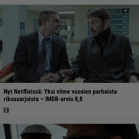
Nyt Netflixissä: Yksi viime vuosien parhaista
rikossarjoista – IMDB-arvio 8,8