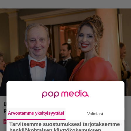
Uuno: Hjallis Harkimo menee naimisiin Jasmine
Pajarin kanssa
Arvostamme yksityisyyttäsi
Valintasi
Tarvitsemme suostumuksesi tarjotaksemme
henkilökohtaisen käyttökokemuksen