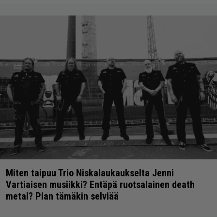
Miten taipuu Trio Niskalaukaukselta Jenni
Vartiaisen musiikki? Entäpä ruotsalainen death
metal? Pian tämäkin selviää