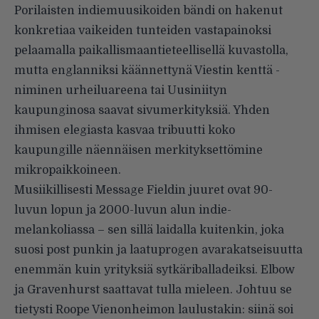
Porilaisten indiemuusikoiden bändi on hakenut
konkretiaa vaikeiden tunteiden vastapainoksi
pelaamalla paikallismaantieteellisellä kuvastolla,
mutta englanniksi käännettynä Viestin kenttä -
niminen urheiluareena tai Uusiniityn
kaupunginosa saavat sivumerkityksiä. Yhden
ihmisen elegiasta kasvaa tribuutti koko
kaupungille näennäisen merkityksettömine
mikropaikkoineen.
Musiikillisesti Message Fieldin juuret ovat 90-
luvun lopun ja 2000-luvun alun indie-
melankoliassa – sen sillä laidalla kuitenkin, joka
suosi post punkin ja laatuprogen avarakatseisuutta
enemmän kuin yrityksiä sytkäriballadeiksi. Elbow
ja Gravenhurst saattavat tulla mieleen. Johtuu se
tietysti Roope Vienonheimon laulustakin: siinä soi