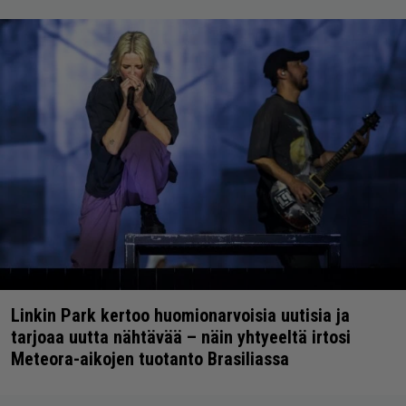
Linkin Park kertoo huomionarvoisia uutisia ja
tarjoaa uutta nähtävää – näin yhtyeeltä irtosi
Meteora-aikojen tuotanto Brasiliassa