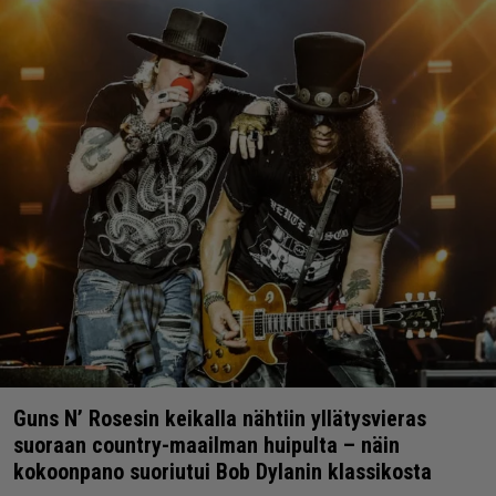
Guns N’ Rosesin keikalla nähtiin yllätysvieras
suoraan country-maailman huipulta – näin
kokoonpano suoriutui Bob Dylanin klassikosta