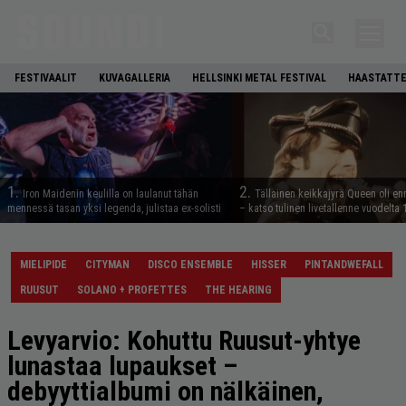
FESTIVAALIT
KUVAGALLERIA
HELLSINKI METAL FESTIVAL
HAASTATTE
1.
2.
Iron Maidenin keulilla on laulanut tähän
Tällainen keikkajyrä Queen oli e
mennessä tasan yksi legenda, julistaa ex-solisti
– katso tulinen livetallenne vuodelta
MIELIPIDE
CITYMAN
DISCO ENSEMBLE
HISSER
PINTANDWEFALL
RUUSUT
SOLANO + PROFETTES
THE HEARING
Levyarvio: Kohuttu Ruusut-yhtye
lunastaa lupaukset –
debyyttialbumi on nälkäinen,