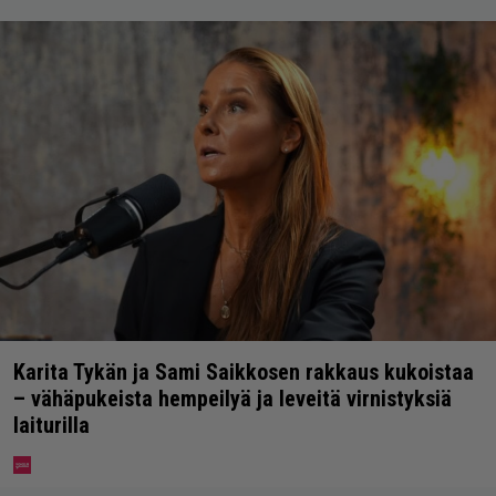
Karita Tykän ja Sami Saikkosen rakkaus kukoistaa
– vähäpukeista hempeilyä ja leveitä virnistyksiä
laiturilla