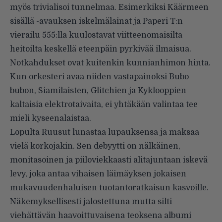
myös trivialisoi tunnelmaa. Esimerkiksi Käärmeen
sisällä -avauksen iskelmälainat ja Paperi T:n
vierailu 555:lla kuulostavat viitteenomaisilta
heitoilta keskellä eteenpäin pyrkivää ilmaisua.
Notkahdukset ovat kuitenkin kunnianhimon hinta.
Kun orkesteri avaa niiden vastapainoksi Bubo
bubon, Siamilaisten, Glitchien ja Kyklooppien
kaltaisia elektrotaivaita, ei yhtäkään valintaa tee
mieli kyseenalaistaa.
Lopulta Ruusut lunastaa lupauksensa ja maksaa
vielä korkojakin. Sen debyytti on nälkäinen,
monitasoinen ja piiloviekkaasti alitajuntaan iskevä
levy, joka antaa vihaisen läimäyksen jokaisen
mukavuudenhaluisen tuotantoratkaisun kasvoille.
Näkemyksellisesti jalostettuna mutta silti
viehättävän haavoittuvaisena teoksena albumi