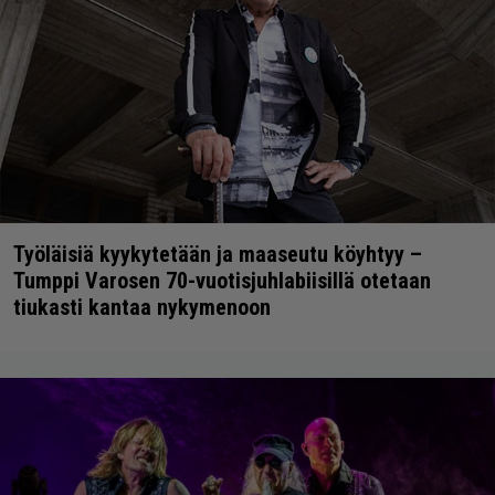
Työläisiä kyykytetään ja maaseutu köyhtyy –
Tumppi Varosen 70-vuotisjuhlabiisillä otetaan
tiukasti kantaa nykymenoon