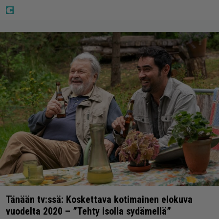
Tänään tv:ssä: Koskettava kotimainen elokuva
vuodelta 2020 – ”Tehty isolla sydämellä”