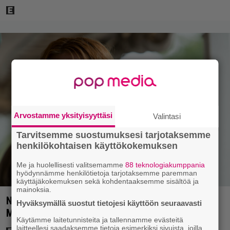
Arvostamme yksityisyyttäsi
Valintasi
Tarvitsemme suostumuksesi tarjotaksemme
henkilökohtaisen käyttökokemuksen
Me ja huolellisesti valitsemamme
88 teknologiakumppania
hyödynnämme henkilötietoja tarjotaksemme paremman
käyttäjäkokemuksen sekä kohdentaaksemme sisältöä ja
mainoksia.
Nyt Netflixissä: 180 miljoonan toimintaseikkailu –
Hyväksymällä suostut tietojesi käyttöön seuraavasti
Margot Robbie vei seksikohtauksen liian pitkälle
Käytämme laitetunnisteita ja tallennamme evästeitä
laitteellesi saadaksemme tietoja esimerkiksi sivuista, joilla