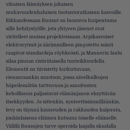
vihaisen läimäyksen jokaisen
mukavuudenhaluisen tuotantoratkaisun kasvoille.
Rikkaudessaan Ruusut on luonteva huipentuma
sille kehitystyölle, jota yhtyeen jäsenet ovat
viritelleet muissa projekteissaan. Arpikasvoiset
elektrorytmit ja äärimmilleen pingotettu sointi
raapivat standardeja röyhkeästi, ja Mannerin laulu
silaa pinnan ristiriitaisella tunteikkuudella.
Elementit on tiivistetty kutkuttavaan,
rienaavaankin muotoon, jossa sävelkulkujen
häpeilemätön tarttuvuus ja sanoitusten
kehollisuus paljastavat elämänjanon eksyttävän
itsekkyyden. Ja sittenkin, synteettisimmilläänkin,
levy on täynnä kauneuden ja rakkauden kaipuuta,
jonkinlaisena eläimen kutsuna toiselle eläimelle.
Välillä Ruusujen tarve operoida laajalla skaalalla