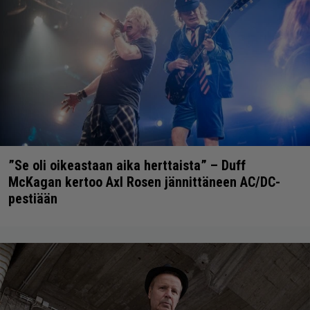
”Se oli oikeastaan aika herttaista” – Duff
McKagan kertoo Axl Rosen jännittäneen AC/DC-
pestiään