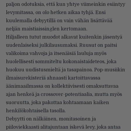
paljon odotuksia, että kun yhtye viimeinkin esiintyy
levymitassa, on olo hetken aikaa tyhjä. Ensi
kuulemalla debyytillä on vain vähän lisättävää
neljän maistiaissinglen kertomaan.
Hiljalleen tutut muodot alkavat kuitenkin jäsentyä
uudenlaiseksi julkilausumaksi. Ruusut on paitsi
valikoima vahvoja ja itsenäisiä lauluja myös
huolellisesti sommiteltu kokonaistaideteos, joka
huokuu uudistusmieltä ja tasapainoa. Pop-musiikin
ilmaisurekisteriä ahnaasti kartoittavassa
äänimaailmassa on kollektiivisesti omaksuttavaa
ajan henkeä ja crossover-potentiaalia, mutta myös
suoruutta, joka pakottaa kohtaamaan kaiken
henkilökohtaisella tasolla.
Debyytti on nälkäinen, monitasoinen ja
piiloviekkaasti alitajuntaan iskevä levy, joka antaa