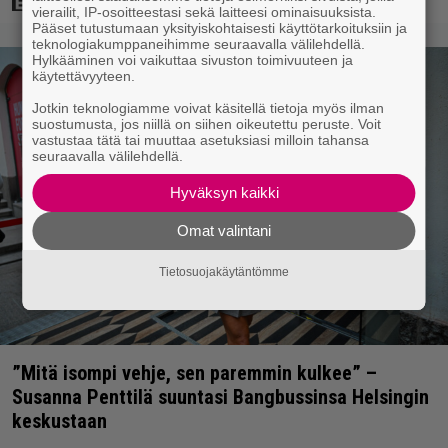
vierailit, IP-osoitteestasi sekä laitteesi ominaisuuksista.
Pääset tutustumaan yksityiskohtaisesti käyttötarkoituksiin ja
teknologiakumppaneihimme seuraavalla välilehdellä.
Hylkääminen voi vaikuttaa sivuston toimivuuteen ja
käytettävyyteen.
Jotkin teknologiamme voivat käsitellä tietoja myös ilman
suostumusta, jos niillä on siihen oikeutettu peruste. Voit
vastustaa tätä tai muuttaa asetuksiasi milloin tahansa
seuraavalla välilehdellä.
Hyväksyn kaikki
Omat valintani
Tietosuojakäytäntömme
”Mitä isompi vehje, sen paremmin kulkee” –
Susanna Penttilä suuntasi Bangbussinsa Helsingin
keskustaan