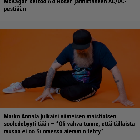
McKagan kertoo Axl Rosen jännittäneen AC/DC-
pestiään
Marko Annala julkaisi viimeisen maistiaisen
soolodebyytiltään – ”Oli vahva tunne, että tällaista
musaa ei oo Suomessa aiemmin tehty”