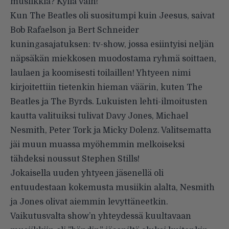
musiikkia? Kyllä vain!
Kun The Beatles oli suositumpi kuin Jeesus, saivat
Bob Rafaelson ja Bert Schneider
kuningasajatuksen: tv-show, jossa esiintyisi neljän
näpsäkän miekkosen muodostama ryhmä soittaen,
laulaen ja koomisesti toilaillen! Yhtyeen nimi
kirjoitettiin tietenkin hieman väärin, kuten The
Beatles ja The Byrds. Lukuisten lehti-ilmoitusten
kautta valituiksi tulivat Davy Jones, Michael
Nesmith, Peter Tork ja Micky Dolenz. Valitsematta
jäi muun muassa myöhemmin melkoiseksi
tähdeksi noussut Stephen Stills!
Jokaisella uuden yhtyeen jäsenellä oli
entuudestaan kokemusta musiikin alalta, Nesmith
ja Jones olivat aiemmin levyttäneetkin.
Vaikutusvalta show’n yhteydessä kuultavaan