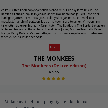
Voiko kuvitteellinen popyhtye tehdä hienoa musiikkia? Kyllä vain! Kun The
Beatles oli suositumpi kuin Jeesus, saivat Bob Rafaelson ja Bert Schneider
kuningasajatuksen: tv-show, jossa esiintyisi neljän näpsäkän miekkosen
muodostama ryhmä soittaen, laulaen ja koomisesti toilaillen! Yhtyeen nimi
kirjoitettiin tietenkin hieman väärin, kuten The Beatles ja The Byrds. Lukuisten
lehti-ilmoitusten kautta valituiksi tulivat Davy Jones, Michael Nesmith, Peter
Tork ja Micky Dolenz. Valitsematta jäi muun muassa myöhemmin melkoiseksi
tähdeksi noussut Stephen Stills!
ARVIO
THE MONKEES
The Monkees (Deluxe edition)
Rhino
Voiko kuvitteellinen popyhtye tehdä hienoa