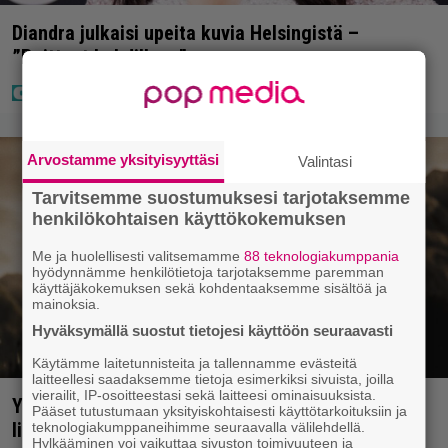
Diandra julkaisi upeita kuvia Helsingistä –
”Puitteet kohdillaan”
Arvostamme yksityisyyttäsi
Valintasi
Tarvitsemme suostumuksesi tarjotaksemme
henkilökohtaisen käyttökokemuksen
Me ja huolellisesti valitsemamme
88 teknologiakumppania
hyödynnämme henkilötietoja tarjotaksemme paremman
käyttäjäkokemuksen sekä kohdentaaksemme sisältöä ja
mainoksia.
Hyväksymällä suostut tietojesi käyttöön seuraavasti
Käytämme laitetunnisteita ja tallennamme evästeitä
laitteellesi saadaksemme tietoja esimerkiksi sivuista, joilla
vierailit, IP-osoitteestasi sekä laitteesi ominaisuuksista.
Yöllä tv:ssä: Sotaelokuvan näyttelijät kasvattivat
Pääset tutustumaan yksityiskohtaisesti käyttötarkoituksiin ja
lihakset nopeasti erikoisella kikalla – IMDb-
teknologiakumppaneihimme seuraavalla välilehdellä.
Hylkääminen voi vaikuttaa sivuston toimivuuteen ja