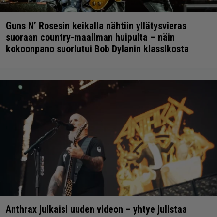
Guns N’ Rosesin keikalla nähtiin yllätysvieras
suoraan country-maailman huipulta – näin
kokoonpano suoriutui Bob Dylanin klassikosta
Anthrax julkaisi uuden videon – yhtye julistaa