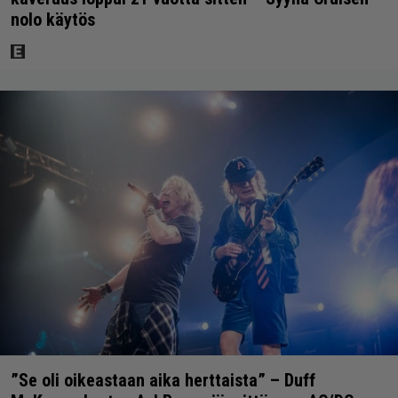
nolo käytös
”Se oli oikeastaan aika herttaista” – Duff