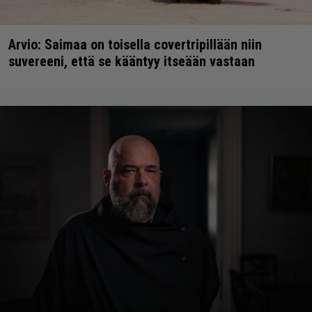
Arvio: Saimaa on toisella covertripillään niin
suvereeni, että se kääntyy itseään vastaan