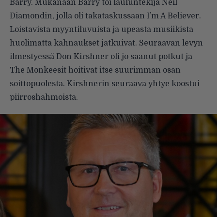
Barry. Mukanaan Barry toi lauluntekijä Neil
Diamondin, jolla oli takataskussaan I’m A Believer.
Loistavista myyntiluvuista ja upeasta musiikista
huolimatta kahnaukset jatkuivat. Seuraavan levyn
ilmestyessä Don Kirshner oli jo saanut potkut ja
The Monkeesit hoitivat itse suurimman osan
soittopuolesta. Kirshnerin seuraava yhtye koostui
piirroshahmoista.