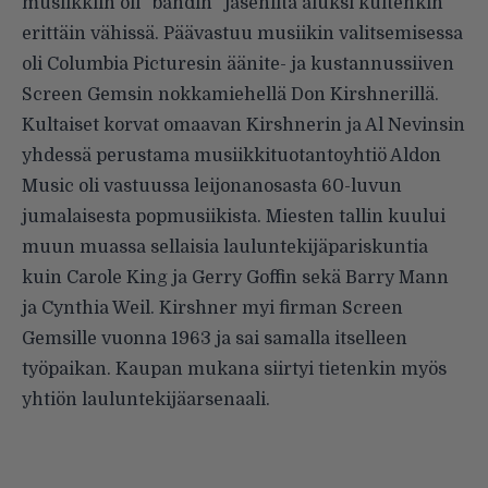
musiikkiin oli ”bändin” jäseniltä aluksi kuitenkin
erittäin vähissä. Päävastuu musiikin valitsemisessa
oli Columbia Picturesin äänite- ja kustannussiiven
Screen Gemsin nokkamiehellä Don Kirshnerillä.
Kultaiset korvat omaavan Kirshnerin ja Al Nevinsin
yhdessä perustama musiikkituotantoyhtiö Aldon
Music oli vastuussa leijonanosasta 60-luvun
jumalaisesta popmusiikista. Miesten tallin kuului
muun muassa sellaisia lauluntekijäpariskuntia
kuin Carole King ja Gerry Goffin sekä Barry Mann
ja Cynthia Weil. Kirshner myi firman Screen
Gemsille vuonna 1963 ja sai samalla itselleen
työpaikan. Kaupan mukana siirtyi tietenkin myös
yhtiön lauluntekijäarsenaali.