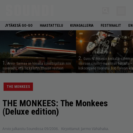
JYTÄKESÄ GO-GO
HAASTATTELU
KUVAGALLERIA
FESTIVAALIT
EN
2.
Guns N’ Rosesin keikalla nähtiin y
1.
Arvio: Saimaa on toisella covertripillään niin
suoraan country-maailman huipulta –
suvereeni, että se kääntyy itseään vastaan
kokoonpano suoriutui Bob Dylanin kl
THE MONKEES
THE MONKEES: The Monkees
(Deluxe edition)
Arvio julkaistu Soundissa 09/2006.
Kirjoittanut: Jarmo Vähähaka.