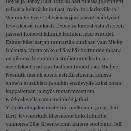
Boyce ja Bobby Hart. Duo oli heti tulessa ja synnytti
sellaisia helmiä kuin Last Train To Clarksville ja I
Wanna Be Free. Televisiosarjan kasvot esiintyivät
levytyksissä niukasti. Debyytin kappaleista yhtyeen
jäsenet hoitavat lähinnä laulujen lead-osuudet.
Esimerkiksi sarjan tunnarilla kuullaan vain Micky
Dolenzia. Mutta onko sillä väliä? Soittimien takana
on aikansa hienoimpia studiomuusikoita ja
sävellykset ovat kauttaaltaan timanttisia. Michael
Nesmith taisteli alusta asti Kirshnerin kanssa
show’n musiikista ja saikin ensilevylle kaksi omaa
kappalettaan ja myös tuotantovastuun.
Kakkoslevyllä sama meininki jatkui.
Ykköstuottajaksi nostettiin melkoinen guru, Red
Bird -levymerkillä klassikoita liukuhihnalta
vaimonsa Ellie Greenwichin kanssa suoltanut Jeff