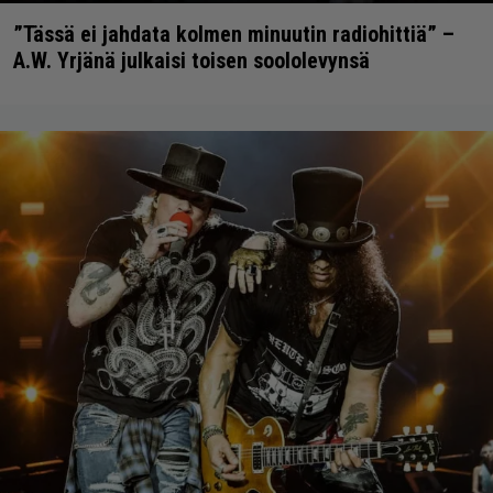
”Tässä ei jahdata kolmen minuutin radiohittiä” –
A.W. Yrjänä julkaisi toisen soololevynsä