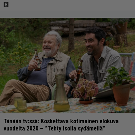
Tänään tv:ssä: Koskettava kotimainen elokuva
vuodelta 2020 – ”Tehty isolla sydämellä”