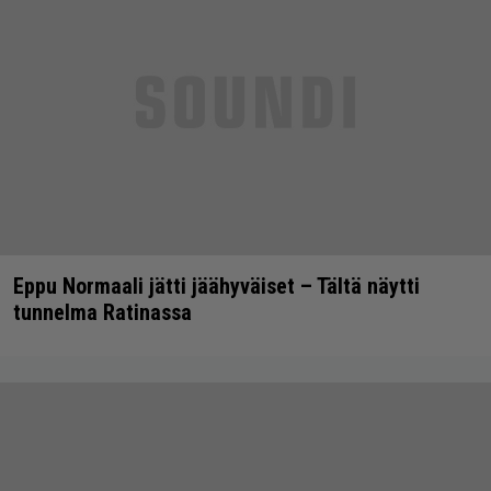
Eppu Normaali jätti jäähyväiset – Tältä näytti
tunnelma Ratinassa