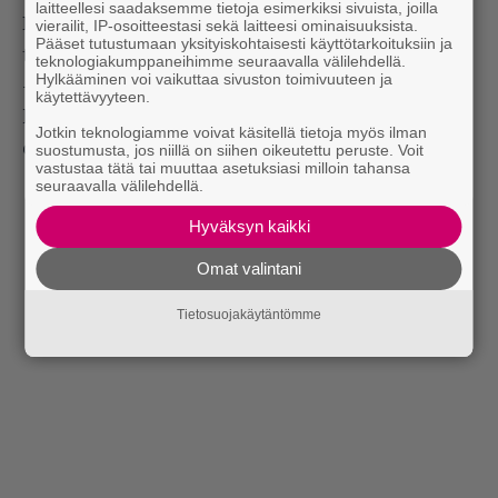
laitteellesi saadaksemme tietoja esimerkiksi sivuista, joilla
Missä mitassa
Renaissancen
materiaalia kuullaan
vierailit, IP-osoitteestasi sekä laitteesi ominaisuuksista.
Pääset tutustumaan yksityiskohtaisesti käyttötarkoituksiin ja
tulevilla juhlakeikoilla?
teknologiakumppaneihimme seuraavalla välilehdellä.
Hylkääminen voi vaikuttaa sivuston toimivuuteen ja
– Aika säästeliäästi kumminkin. Ehkä yhden tai
käytettävyyteen.
kahden biisin vahvuudella. Setissä alkaa siltikin
Jotkin teknologiamme voivat käsitellä tietoja myös ilman
olemaan ajelua melkein parin tunnin edestä…
suostumusta, jos niillä on siihen oikeutettu peruste. Voit
vastustaa tätä tai muuttaa asetuksiasi milloin tahansa
seuraavalla välilehdellä.
Hyväksyn kaikki
Omat valintani
Tietosuojakäytäntömme