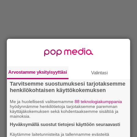
Arvostamme yksityisyyttäsi
Valintasi
Tarvitsemme suostumuksesi tarjotaksemme
henkilökohtaisen käyttökokemuksen
Me ja huolellisesti valitsemamme
88 teknologiakumppania
hyödynnämme henkilötietoja tarjotaksemme paremman
käyttäjäkokemuksen sekä kohdentaaksemme sisältöä ja
mainoksia.
Hyväksymällä suostut tietojesi käyttöön seuraavasti
Käytämme laitetunnisteita ja tallennamme evästeitä