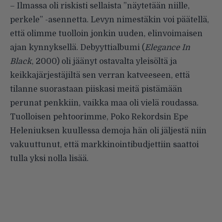
– Ilmassa oli riskisti sellaista ”näytetään niille,
perkele” -asennetta. Levyn nimestäkin voi päätellä,
että olimme tuolloin jonkin uuden, elinvoimaisen
ajan kynnyksellä. Debyyttialbumi (
Elegance In
Black
, 2000) oli jäänyt ostavalta yleisöltä ja
keikkajärjestäjiltä sen verran katveeseen, että
tilanne suorastaan piiskasi meitä pistämään
perunat penkkiin, vaikka maa oli vielä roudassa.
Tuolloisen pehtoorimme, Poko Rekordsin Epe
Heleniuksen kuullessa demoja hän oli jäljestä niin
vakuuttunut, että markkinointibudjettiin saattoi
tulla yksi nolla lisää.