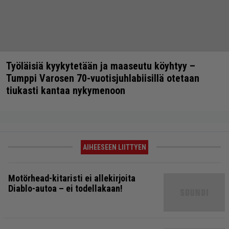
Työläisiä kyykytetään ja maaseutu köyhtyy –
Tumppi Varosen 70-vuotisjuhlabiisillä otetaan
tiukasti kantaa nykymenoon
AIHEESEEN LIITTYEN
Motörhead-kitaristi ei allekirjoita
Diablo-autoa – ei todellakaan!