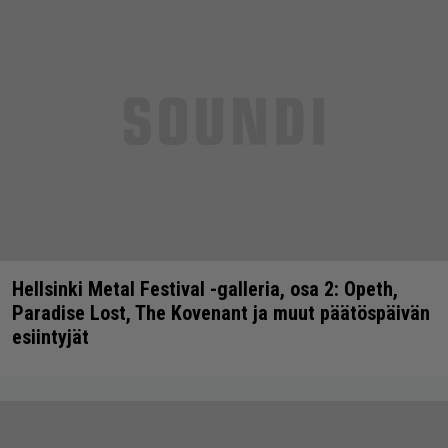
Hellsinki Metal Festival -galleria, osa 2: Opeth,
Paradise Lost, The Kovenant ja muut päätöspäivän
esiintyjät