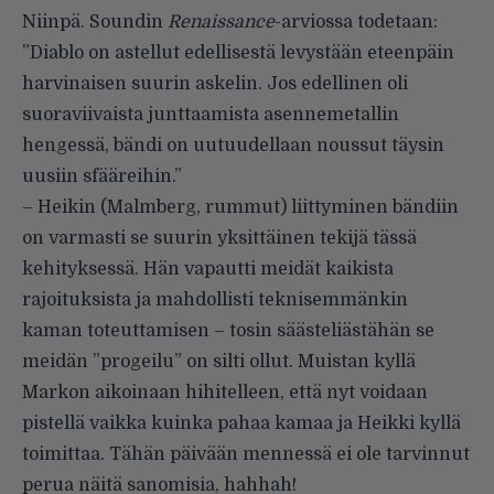
Niinpä. Soundin
Renaissance
-arviossa todetaan:
”Diablo on astellut edellisestä levystään eteenpäin
harvinaisen suurin askelin. Jos edellinen oli
suoraviivaista junttaamista asennemetallin
hengessä, bändi on uutuudellaan noussut täysin
uusiin sfääreihin.”
– Heikin (Malmberg, rummut) liittyminen bändiin
on varmasti se suurin yksittäinen tekijä tässä
kehityksessä. Hän vapautti meidät kaikista
rajoituksista ja mahdollisti teknisemmänkin
kaman toteuttamisen – tosin säästeliästähän se
meidän ”progeilu” on silti ollut. Muistan kyllä
Markon aikoinaan hihitelleen, että nyt voidaan
pistellä vaikka kuinka pahaa kamaa ja Heikki kyllä
toimittaa. Tähän päivään mennessä ei ole tarvinnut
perua näitä sanomisia, hahhah!