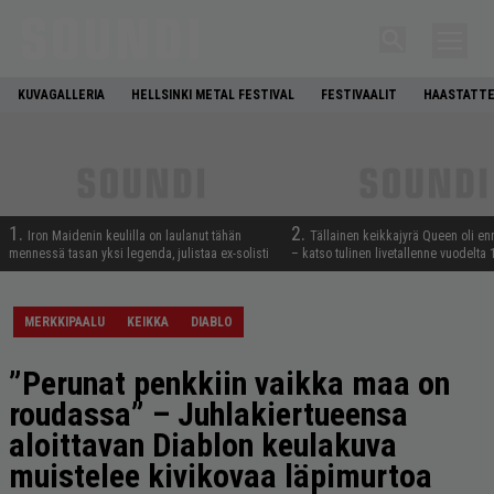
KUVAGALLERIA
HELLSINKI METAL FESTIVAL
FESTIVAALIT
HAASTATTE
1.
2.
Iron Maidenin keulilla on laulanut tähän
Tällainen keikkajyrä Queen oli e
mennessä tasan yksi legenda, julistaa ex-solisti
– katso tulinen livetallenne vuodelta
MERKKIPAALU
KEIKKA
DIABLO
”Perunat penkkiin vaikka maa on
roudassa” – Juhlakiertueensa
aloittavan Diablon keulakuva
muistelee kivikovaa läpimurtoa