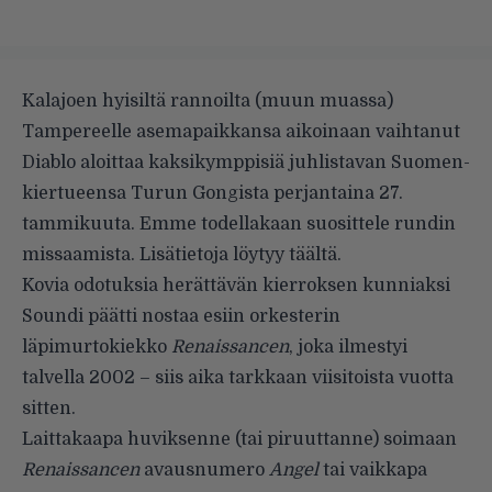
Kalajoen hyisiltä rannoilta (muun muassa)
Tampereelle asemapaikkansa aikoinaan vaihtanut
Diablo aloittaa
kaksikymppisiä juhlistavan Suomen-
kiertueensa
Turun Gongista perjantaina 27.
tammikuuta. Emme todellakaan suosittele rundin
missaamista. Lisätietoja löytyy
täältä
.
Kovia odotuksia herättävän kierroksen kunniaksi
Soundi päätti nostaa esiin orkesterin
läpimurtokiekko
Renaissancen
, joka ilmestyi
talvella 2002 – siis aika tarkkaan viisitoista vuotta
sitten.
Laittakaapa huviksenne (tai piruuttanne) soimaan
Renaissancen
avausnumero
Angel
tai vaikkapa