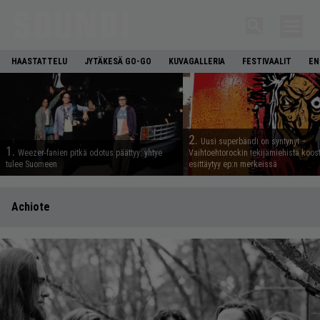
HAASTATTELU
JYTÄKESÄ GO-GO
KUVAGALLERIA
FESTIVAALIT
EN
2.
Uusi superbändi on syntynyt –
1.
Weezer-fanien pitkä odotus päättyy: yhtye
Vaihtoehtorockin tekijämiehistä koos
tulee Suomeen
esittäytyy ep:n merkeissä
Achiote