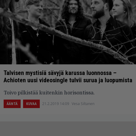
Talvisen mystisiä sävyjä karussa luonnossa –
Achioten uusi videosingle tulvii surua ja luopumista
Toivo pilkistää kuitenkin horisontissa.
21.2.2019 14:09
Vesa Siltanen
ÄÄNTÄ
KUVAA