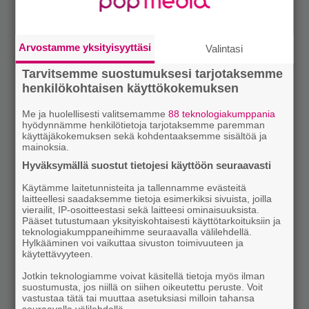
Arvostamme yksityisyyttäsi
Valintasi
Tarvitsemme suostumuksesi tarjotaksemme
henkilökohtaisen käyttökokemuksen
Me ja huolellisesti valitsemamme
88 teknologiakumppania
hyödynnämme henkilötietoja tarjotaksemme paremman
käyttäjäkokemuksen sekä kohdentaaksemme sisältöä ja
mainoksia.
Hyväksymällä suostut tietojesi käyttöön seuraavasti
Käytämme laitetunnisteita ja tallennamme evästeitä
laitteellesi saadaksemme tietoja esimerkiksi sivuista, joilla
vierailit, IP-osoitteestasi sekä laitteesi ominaisuuksista.
Pääset tutustumaan yksityiskohtaisesti käyttötarkoituksiin ja
teknologiakumppaneihimme seuraavalla välilehdellä.
Hylkääminen voi vaikuttaa sivuston toimivuuteen ja
käytettävyyteen.
Jotkin teknologiamme voivat käsitellä tietoja myös ilman
suostumusta, jos niillä on siihen oikeutettu peruste. Voit
vastustaa tätä tai muuttaa asetuksiasi milloin tahansa