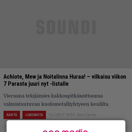
Achiote, Mew ja Noitalinna Huraa! – vilkaisu viikon
7 Parasta juuri nyt -listalle
Vieraana tekijämies kakkospitkäsoittoonsa
valmistautuvan kuolometalliyhtyeen keulilta.
16.2.2017 18:53
Eero Tarmo
ÄÄNTÄ
LUKEMISTA