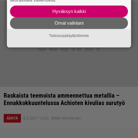
seuraavalla välilehdellä.
Hyväksyn kaikki
Omat valintani
Tietosuojakäytäntömme
Raskaista teemoista ammennettua metallia –
Ennakkokkuuntelussa Achioten kivulias surutyö
6.2.2017 12:25
Mikko Meriläinen
ÄÄNTÄ