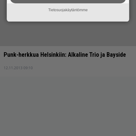
Tietosuojakäytäntömme
Punk-herkkua Helsinkiin: Alkaline Trio ja Bayside
12.11.2013 09:10