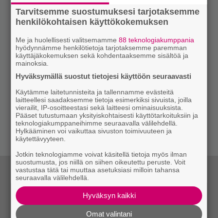
Tarvitsemme suostumuksesi tarjotaksemme
henkilökohtaisen käyttökokemuksen
Me ja huolellisesti valitsemamme
88 teknologiakumppania
hyödynnämme henkilötietoja tarjotaksemme paremman
käyttäjäkokemuksen sekä kohdentaaksemme sisältöä ja
mainoksia.
Hyväksymällä suostut tietojesi käyttöön seuraavasti
Käytämme laitetunnisteita ja tallennamme evästeitä
laitteellesi saadaksemme tietoja esimerkiksi sivuista, joilla
vierailit, IP-osoitteestasi sekä laitteesi ominaisuuksista.
Pääset tutustumaan yksityiskohtaisesti käyttötarkoituksiin ja
teknologiakumppaneihimme seuraavalla välilehdellä.
Hylkääminen voi vaikuttaa sivuston toimivuuteen ja
käytettävyyteen.
Jotkin teknologiamme voivat käsitellä tietoja myös ilman
suostumusta, jos niillä on siihen oikeutettu peruste. Voit
vastustaa tätä tai muuttaa asetuksiasi milloin tahansa
seuraavalla välilehdellä.
Hyväksyn kaikki
Omat valintani