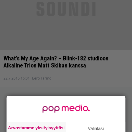
What’s My Age Again? – Blink-182 studioon
Alkaline Trion Matt Skiban kanssa
22.7.2015 16:01
Eero Tarmo
Arvostamme yksityisyyttäsi
Valintasi