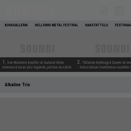
KUVAGALLERIA
HELLSINKI METAL FESTIVAL
HAASTATTELU
FESTIVAA
1.
2.
Iron Maidenin keulilla on laulanut tähän
Tällainen keikkajyrä Queen oli e
mennessä tasan yksi legenda, julistaa ex-solisti
– katso tulinen livetallenne vuodelta
Alkaline Trio