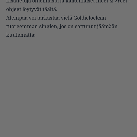
Lisätietoja ohjelmasta ja kaikenlaiset meet & greet -
ohjeet löytyvät
täältä
.
Alempaa voi tarkastaa vielä Goldielocksin
tuoreemman singlen, jos on sattunut jäämään
kuulematta: