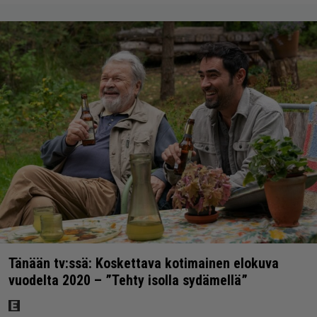
Tänään tv:ssä: Koskettava kotimainen elokuva
vuodelta 2020 – ”Tehty isolla sydämellä”