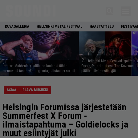
KUVAGALLERIA
HELLSINKI METAL FESTIVAL
HAASTATTELU
FESTIVAA
2.
Hellsinki Metal Festival -galleria, 
1.
Iron Maidenin keulilla on laulanut tähän
Opeth, Paradise Lost, The Kovenant j
mennessä tasan yksi legenda, julistaa ex-solisti
päätöspäivän esiintyjät
ASIAA
ELÄVÄ MUSIIKKI
Helsingin Forumissa järjestetään
Summerfest X Forum -
ilmaistapahtuma – Goldielocks ja
muut esiintyjät julki