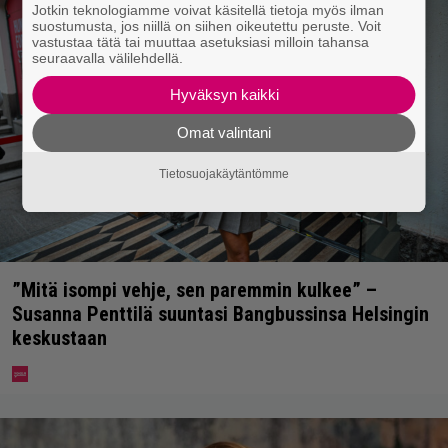
Jotkin teknologiamme voivat käsitellä tietoja myös ilman
suostumusta, jos niillä on siihen oikeutettu peruste. Voit
vastustaa tätä tai muuttaa asetuksiasi milloin tahansa
seuraavalla välilehdellä.
Hyväksyn kaikki
Omat valintani
Tietosuojakäytäntömme
”Mitä isompi vehje, sen paremmin kulkee” –
Susanna Penttilä suuntasi Bangbussinsa Helsingin
keskustaan