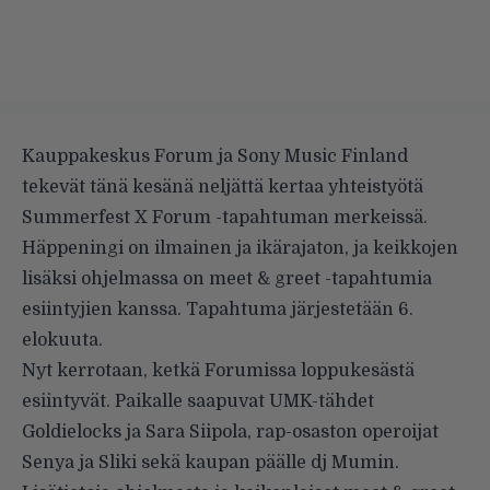
Kauppakeskus Forum ja Sony Music Finland
tekevät tänä kesänä neljättä kertaa yhteistyötä
Summerfest X Forum -tapahtuman merkeissä.
Häppeningi on ilmainen ja ikärajaton, ja keikkojen
lisäksi ohjelmassa on meet & greet -tapahtumia
esiintyjien kanssa. Tapahtuma järjestetään 6.
elokuuta.
Nyt kerrotaan, ketkä Forumissa loppukesästä
esiintyvät. Paikalle saapuvat UMK-tähdet
Goldielocks ja Sara Siipola, rap-osaston operoijat
Senya ja Sliki sekä kaupan päälle dj Mumin.