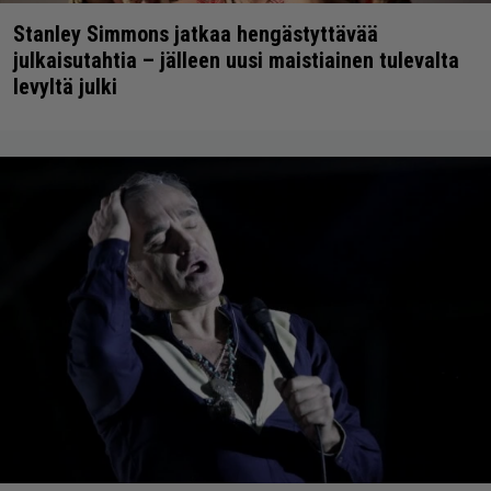
Stanley Simmons jatkaa hengästyttävää
julkaisutahtia – jälleen uusi maistiainen tulevalta
levyltä julki