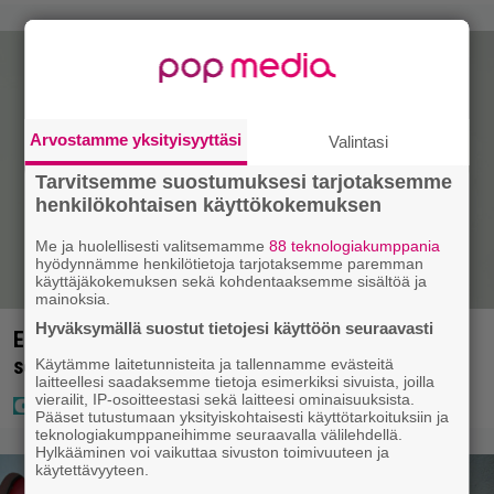
Arvostamme yksityisyyttäsi
Valintasi
Tarvitsemme suostumuksesi tarjotaksemme
henkilökohtaisen käyttökokemuksen
Me ja huolellisesti valitsemamme
88 teknologiakumppania
hyödynnämme henkilötietoja tarjotaksemme paremman
käyttäjäkokemuksen sekä kohdentaaksemme sisältöä ja
mainoksia.
Hyväksymällä suostut tietojesi käyttöön seuraavasti
Elämäni biisin Katja Ståhlin roisi vitsi suututti
somen välittömästi
Käytämme laitetunnisteita ja tallennamme evästeitä
laitteellesi saadaksemme tietoja esimerkiksi sivuista, joilla
vierailit, IP-osoitteestasi sekä laitteesi ominaisuuksista.
Pääset tutustumaan yksityiskohtaisesti käyttötarkoituksiin ja
teknologiakumppaneihimme seuraavalla välilehdellä.
Hylkääminen voi vaikuttaa sivuston toimivuuteen ja
käytettävyyteen.