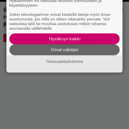
Hylkääminen voi vaikuttaa sivuston toimivuuteen ja
käytettävyyteen.
Grammy-ehdokkuudet julki – katso ketkä kisaavat
Jotkin teknologiamme voivat käsitellä tietoja myös ilman
rock-, metal- ja muidenkin kategorioiden
suostumusta, jos niillä on siihen oikeutettu peruste. Voit
palkinnoista
vastustaa tätä tai muuttaa asetuksiasi milloin tahansa
seuraavalla välilehdellä.
24.11.2020 22:30
Anssi Eriksson
ASIAA
Hyväksyn kaikki
Omat valintani
Tietosuojakäytäntömme