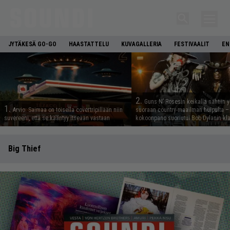
JYTÄKESÄ GO-GO
HAASTATTELU
KUVAGALLERIA
FESTIVAALIT
EN
2.
Guns N’ Rosesin keikalla nähtiin y
1.
Arvio: Saimaa on toisella covertripillään niin
suoraan country-maailman huipulta –
suvereeni, että se kääntyy itseään vastaan
kokoonpano suoriutui Bob Dylanin kl
Big Thief