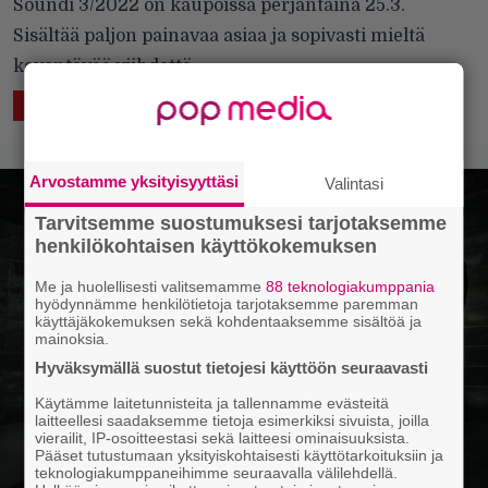
Soundi 3/2022 on kaupoissa perjantaina 25.3.
Sisältää paljon painavaa asiaa ja sopivasti mieltä
keventävää viihdettä.
24.3.2022 07:57
LUKEMISTA
Arvostamme yksityisyyttäsi
Valintasi
Tarvitsemme suostumuksesi tarjotaksemme
henkilökohtaisen käyttökokemuksen
Me ja huolellisesti valitsemamme
88 teknologiakumppania
hyödynnämme henkilötietoja tarjotaksemme paremman
käyttäjäkokemuksen sekä kohdentaaksemme sisältöä ja
mainoksia.
Hyväksymällä suostut tietojesi käyttöön seuraavasti
Käytämme laitetunnisteita ja tallennamme evästeitä
laitteellesi saadaksemme tietoja esimerkiksi sivuista, joilla
vierailit, IP-osoitteestasi sekä laitteesi ominaisuuksista.
Pääset tutustumaan yksityiskohtaisesti käyttötarkoituksiin ja
teknologiakumppaneihimme seuraavalla välilehdellä.