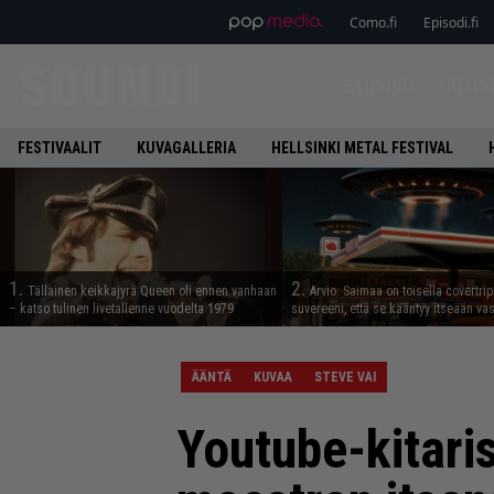
Como.fi
Episodi.fi
ETUSIVU
UUTIS
FESTIVAALIT
KUVAGALLERIA
HELLSINKI METAL FESTIVAL
1.
2.
Tällainen keikkajyrä Queen oli ennen vanhaan
Arvio: Saimaa on toisella covertrip
– katso tulinen livetallenne vuodelta 1979
suvereeni, että se kääntyy itseään va
ÄÄNTÄ
KUVAA
STEVE VAI
Youtube-kitaris