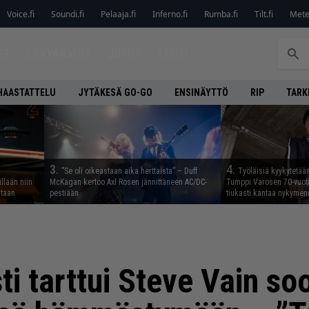
Voice.fi
Soundi.fi
Pelaaja.fi
Inferno.fi
Rumba.fi
Tilt.fi
Metel
ET
LEVYARVIOT
JUTUT
LEHTI
HAASTATTELU
JYTÄKESÄ GO-GO
ENSINÄYTTÖ
RIP
TARK
3.
4.
”Se oli oikeastaan aika herttaista” – Duff
Työläisiä kyykytetää
illään niin
McKagan kertoo Axl Rosen jännittäneen AC/DC-
Tumppi Varosen 70-vuotis
staan
pestiään
tiukasti kantaa nykyme
ti tarttui Steve Vain so