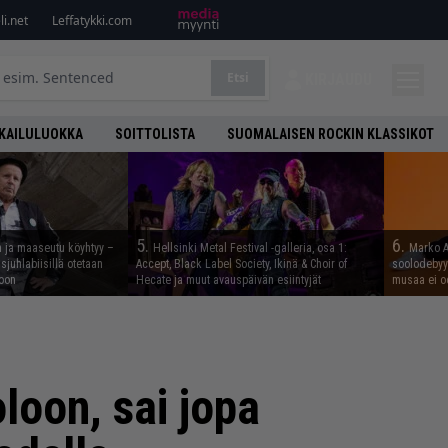
i.net
Leffatykki.com
Etsi
KIRJAUDU
KAILULUOKKA
SOITTOLISTA
SUOMALAISEN ROCKIN KLASSIKOT
5.
6.
n ja maaseutu köyhtyy –
Hellsinki Metal Festival -galleria, osa 1:
Marko A
juhlabiisillä otetaan
Accept, Black Label Society, Ikinä & Choir of
soolodebyyt
noon
Hecate ja muut avauspäivän esiintyjät
musaa ei o
oloon, sai jopa