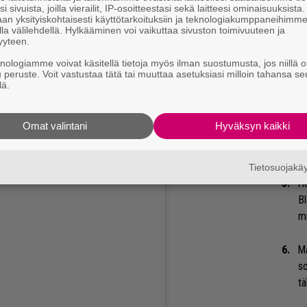
Ar
i sivuista, joilla vierailit, IP-osoitteestasi sekä laitteesi ominaisuuksista
su
an yksityiskohtaisesti käyttötarkoituksiin ja teknologiakumppaneihimm
la välilehdellä. Hylkääminen voi vaikuttaa sivuston toimivuuteen ja
yyteen.
”S
knologiamme voivat käsitellä tietoja myös ilman suostumusta, jos niillä o
M
u peruste. Voit vastustaa tätä tai muuttaa asetuksiasi milloin tahansa se
A
lä.
ni ja hän naulaa kaikki oudot manööverinikin
Ty
Omat valintani
Hyväksyn kaikki
 kärsivällisyyttä ja intohimoa nähdä näin paljon
Tu
ti
 tällaista, saa hymyn kasvoilleni ja lämmittää
Tietosuojak
vostan tätä suuresti!”
He
Bl
mu
Ma
so
tä