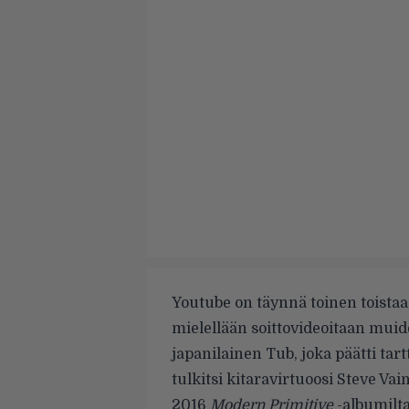
Youtube on täynnä toinen toistaa
mielellään soittovideoitaan muid
japanilainen Tub, joka päätti ta
tulkitsi kitaravirtuoosi Steve Vai
2016
Modern Primitive
-albumilta