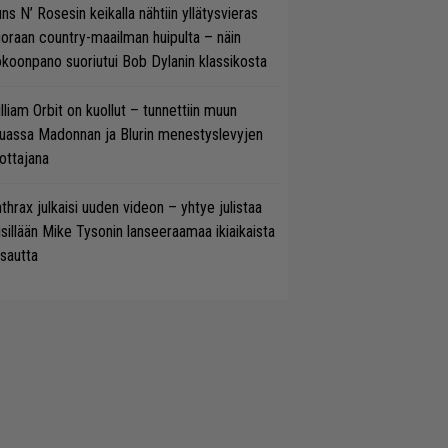
ns N’ Rosesin keikalla nähtiin yllätysvieras
oraan country-maailman huipulta – näin
koonpano suoriutui Bob Dylanin klassikosta
lliam Orbit on kuollut – tunnettiin muun
uassa Madonnan ja Blurin menestyslevyjen
ottajana
thrax julkaisi uuden videon – yhtye julistaa
isillään Mike Tysonin lanseeraamaa ikiaikaista
isautta