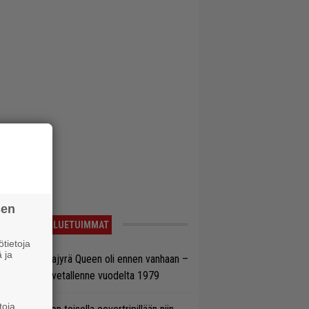
sen
LUETUIMMAT
tietoja
 ja
llainen keikkajyrä Queen oli ennen vanhaan –
tso tulinen livetallenne vuodelta 1979
toja