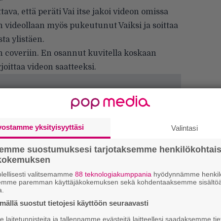
ava, että peräti Vai itse jakoi videon omissa
 videollaan myös pukeutunut Vaiksi ja soittaa
ta ylistäen.
coveriin. En osannut kuvitella koskaan
rjoittaa
videon saatteeksi.
vostamme yksityisyyttäsi
Valintasi
semme suostumuksesi tarjotaksemme henkilökohtai
ökokemuksen
lellisesti valitsemamme
88 teknologiakumppania
hyödynnämme henkilö
semme paremman käyttäjäkokemuksen sekä kohdentaaksemme sisältöä
Tä
a.
ka
ällä suostut tietojesi käyttöön seuraavasti
laitetunnisteita ja tallennamme evästeitä laitteellesi saadaksemme tie