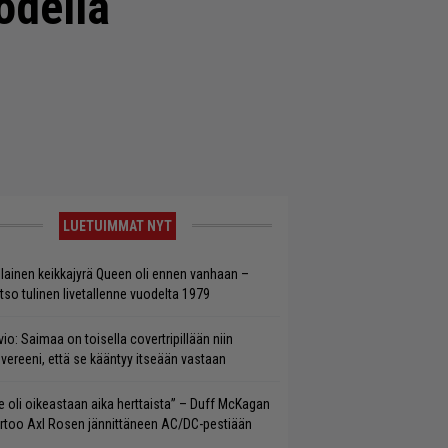
odella
LUETUIMMAT NYT
llainen keikkajyrä Queen oli ennen vanhaan –
tso tulinen livetallenne vuodelta 1979
vio: Saimaa on toisella covertripillään niin
vereeni, että se kääntyy itseään vastaan
e oli oikeastaan aika herttaista” – Duff McKagan
rtoo Axl Rosen jännittäneen AC/DC-pestiään