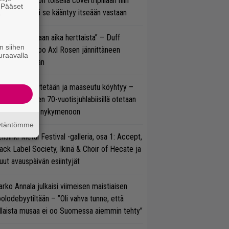
vio: Saimaa on toisella covertripillään niin
. Pääset
vereeni, että se kääntyy itseään vastaan
e
e oli oikeastaan aika herttaista” – Duff
n siihen
cKagan kertoo Axl Rosen jännittäneen
uraavalla
C/DC-pestiään
öläisiä kyykytetään ja maaseutu köyhtyy –
mppi Varosen 70-vuotisjuhlabiisillä otetaan
ukasti kantaa nykymenoon
äytäntömme
llsinki Metal Festival -galleria, osa 1: Accept,
ack Label Society, Ikinä & Choir of Hecate ja
ut avauspäivän esiintyjät
rko Annala julkaisi viimeisen maistiaisen
olodebyytiltään – ”Oli vahva tunne, että
llaista musaa ei oo Suomessa aiemmin tehty”