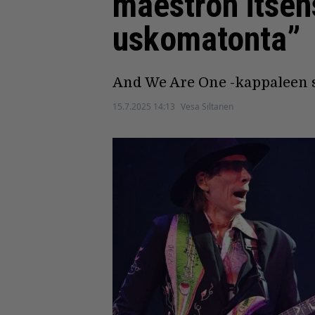
maestron itse
uskomatonta”
And We Are One -kappaleen s
15.7.2025 14:13
Vesa Siltanen