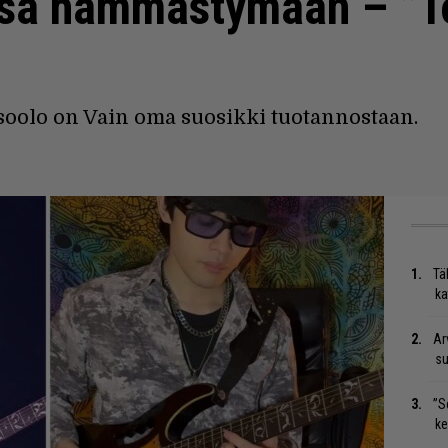
nsä hämmästymään – ”T
oolo on Vain oma suosikki tuotannostaan.
Tä
ka
Ar
su
”S
ke