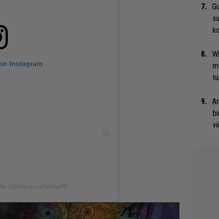
Gu
su
ko
Wi
 on Instagram
m
tu
An
bi
vi
Vai (@stevevaihimself)