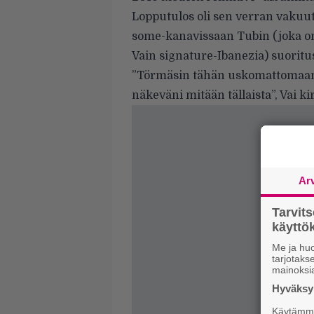
Lopputulos oli sen verran vakuutt
some-kanavissaan Tubin (joka on
Vain signature-Ibanezia) suoritus
”Törmäsin tähän uskomattomaan 
näkeväni mitään tällaista”,
Vai ki
Ar
Tarvit
käytt
Me ja huo
tarjotak
mainoksi
Hyväksym
Käytämme 