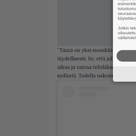
esimerkiks
tutustuma
seuraaval
käytettäv
Jotkin te
oikeutett
välilehdel
”Tämä on yksi suosikkisooloista
täydellisesti. Se, että jollain on
aikaa ja vaivaa tehdäkseen jotain
sydäntä. Todella uskomatonta, ar