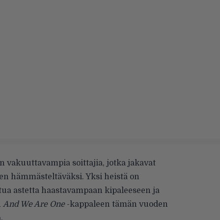
n vakuuttavampia soittajia, jotka jakavat
en hämmästeltäväksi. Yksi heistä on
rttua astetta haastavampaan kipaleeseen ja
n
And We Are One
-kappaleen tämän vuoden
.