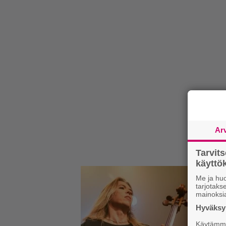
Ar
Tarvit
käytt
Me ja huo
tarjotak
mainoksi
Hyväksym
Käytämme 