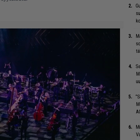
Gu
su
ko
Ma
so
tä
Se
Ma
uu
”S
M
A
Mi
Va