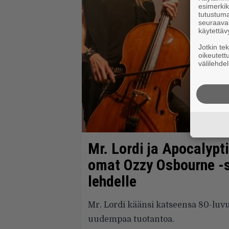
esimerkiks
tutustuma
seuraaval
käytettäv
Jotkin te
oikeutett
välilehdel
Mr. Lordi ja Apocalypt
omat Ozzy Osbourne -
lehdelle
Mr. Lordi käänsi katseensa 80-luv
uudempaa tuotantoa.