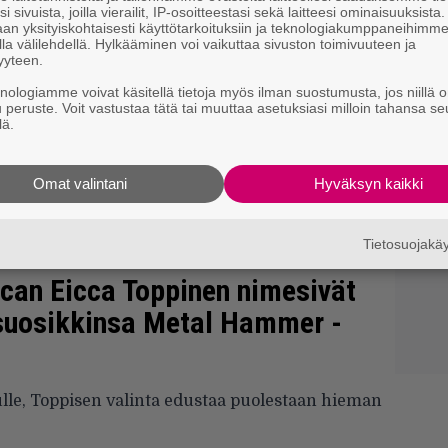
i sivuista, joilla vierailit, IP-osoitteestasi sekä laitteesi ominaisuuksista
an yksityiskohtaisesti käyttötarkoituksiin ja teknologiakumppaneihimm
la välilehdellä. Hylkääminen voi vaikuttaa sivuston toimivuuteen ja
yyteen.
knologiamme voivat käsitellä tietoja myös ilman suostumusta, jos niillä o
u peruste. Voit vastustaa tätä tai muuttaa asetuksiasi milloin tahansa se
lä.
Omat valintani
Hyväksyn kaikki
Tietosuojak
ican Eicca Toppinen nimesivät
suosikkinsa Metal Hammer -
ulle, Toppisen valinta edustaa puolestaan hieman