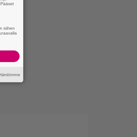
. Pääset
e
n siihen
uraavalla
äytäntömme