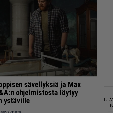
Toppisen sävellyksiä ja Max
&A:n ohjelmistosta löytyy
 ystäville
Ar
su
. syyskuuta.