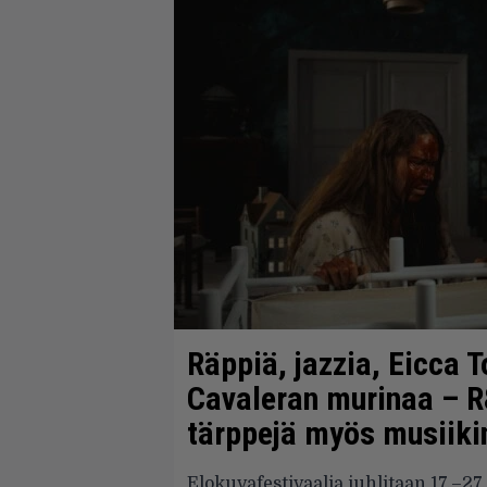
Räppiä, jazzia, Eicca 
Cavaleran murinaa – R
tärppejä myös musiikin
Elokuvafestivaalia juhlitaan 17.–27