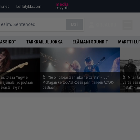
i.net
Leffatykki.com
Etsi
KIRJAUDU
LASSIKOT
TARKKAILULUOKKA
ELÄMÄNI SOUNDIT
MARTTI LU
5.
6.
aan, toteaa Yngwie
”Se oli oikeastaan aika herttaista” – Duff
Miten t
arajumala lyö pöytään
McKagan kertoo Axl Rosen jännittäneen AC/DC-
Vartiaisen 
levasta levystä
pestiään
metal? Pian