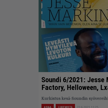
Soundi 6/2021: Jesse 
Factory, Helloween, L
Kurkistus kesä-Soundin syövereih
22.6.2021 11:25
ASIAA
LUKEMISTA