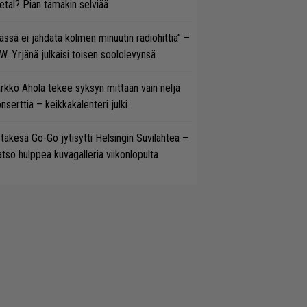
tal? Pian tämäkin selviää
ässä ei jahdata kolmen minuutin radiohittiä” –
W. Yrjänä julkaisi toisen soololevynsä
rkko Ahola tekee syksyn mittaan vain neljä
nserttia – keikkakalenteri julki
täkesä Go-Go jytisytti Helsingin Suvilahtea –
tso hulppea kuvagalleria viikonlopulta