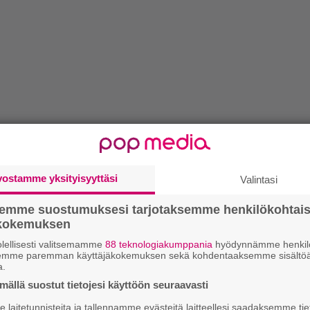
vostamme yksityisyyttäsi
Valintasi
semme suostumuksesi tarjotaksemme henkilökohtai
ökokemuksen
lellisesti valitsemamme
88 teknologiakumppania
hyödynnämme henkilö
semme paremman käyttäjäkokemuksen sekä kohdentaaksemme sisältöä
a.
ällä suostut tietojesi käyttöön seuraavasti
laitetunnisteita ja tallennamme evästeitä laitteellesi saadaksemme tie