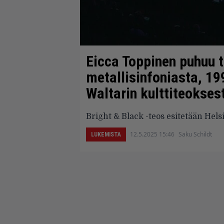
Eicca Toppinen puhuu 
metallisinfoniasta, 1
Waltarin kulttiteokses
Bright & Black -teos esitetään Hels
12.5.2025 15:46
Saku Schildt
LUKEMISTA