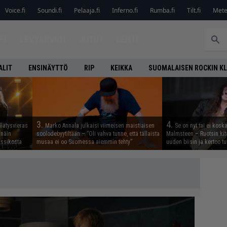
Voice.fi
Soundi.fi
Pelaaja.fi
Inferno.fi
Rumba.fi
Tilt.fi
Metel
ET
LEVYARVIOT
JUTUT
LEHTI
ALIT
ENSINÄYTTÖ
RIP
KEIKKA
SUOMALAISEN ROCKIN K
3.
4.
llätysvieras
Marko Annala julkaisi viimeisen maistiaisen
Se on nyt tai ei kosk
 näin
soolodebyytiltään – ”Oli vahva tunne, että tällaista
Malmsteen – Ruotsin kit
assikosta
musaa ei oo Suomessa aiemmin tehty”
uuden biisin ja kertoo tu