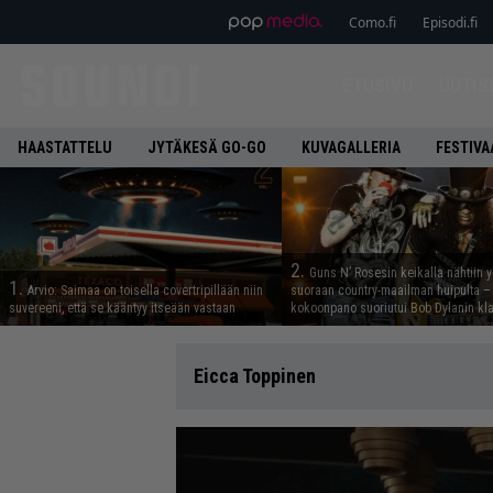
Como.fi
Episodi.fi
ETUSIVU
UUTIS
HAASTATTELU
JYTÄKESÄ GO-GO
KUVAGALLERIA
FESTIVA
2.
Guns N’ Rosesin keikalla nähtiin y
1.
Arvio: Saimaa on toisella covertripillään niin
suoraan country-maailman huipulta –
suvereeni, että se kääntyy itseään vastaan
kokoonpano suoriutui Bob Dylanin kl
Eicca Toppinen