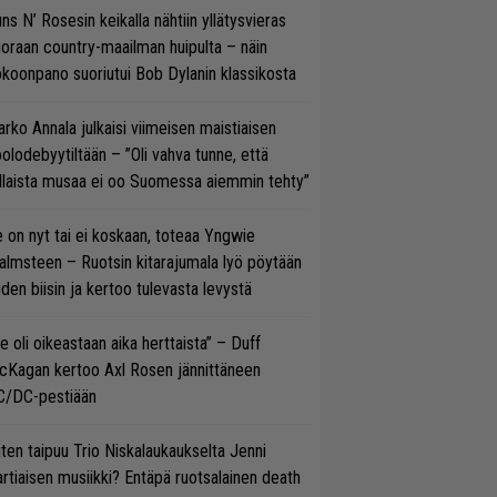
ns N’ Rosesin keikalla nähtiin yllätysvieras
oraan country-maailman huipulta – näin
koonpano suoriutui Bob Dylanin klassikosta
rko Annala julkaisi viimeisen maistiaisen
olodebyytiltään – ”Oli vahva tunne, että
llaista musaa ei oo Suomessa aiemmin tehty”
 on nyt tai ei koskaan, toteaa Yngwie
lmsteen – Ruotsin kitarajumala lyö pöytään
den biisin ja kertoo tulevasta levystä
e oli oikeastaan aika herttaista” – Duff
cKagan kertoo Axl Rosen jännittäneen
C/DC-pestiään
ten taipuu Trio Niskalaukaukselta Jenni
rtiaisen musiikki? Entäpä ruotsalainen death