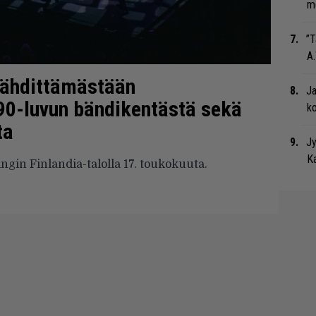
me
”T
A.
tähdittämästään
Ja
990-luvun bändikentästä sekä
ko
ta
Jy
Ka
ingin Finlandia-talolla 17. toukokuuta.