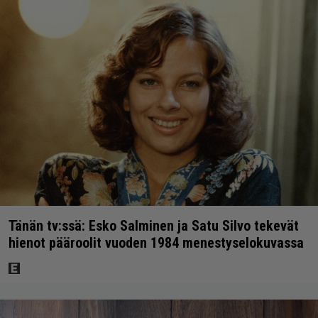
Tänän tv:ssä: Esko Salminen ja Satu Silvo tekevät
hienot pääroolit vuoden 1984 menestyselokuvassa