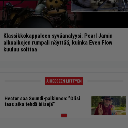
Klassikkokappaleen syväanalyysi: Pearl Jamin
alkuaikojen rumpali näyttää, kuinka Even Flow
kuuluu soittaa
AIHEESEEN LIITTYEN
Hector saa Soundi-palkinnon: ”Olisi
taas aika tehdä biisejä”