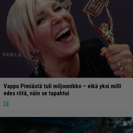
Vappu Pimiästä tuli miljoonikko – eikä yksi milli
edes riitä, näin se tapahtui