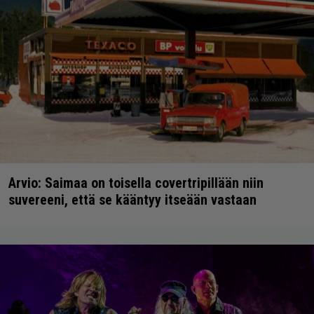
Arvio: Saimaa on toisella covertripillään niin
suvereeni, että se kääntyy itseään vastaan