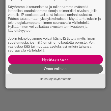
7/2021 ilmestyy 27.8.
Käytämme laitetunnisteita ja tallennamme evästeitä
laitteellesi saadaksemme tietoja esimerkiksi sivuista, joilla
vierailit, IP-osoitteestasi sekä laitteesi ominaisuuksista.
Pääset tutustumaan yksityiskohtaisesti käyttötarkoituksiin ja
teknologiakumppaneihimme seuraavalla välilehdellä.
Hylkääminen voi vaikuttaa sivuston toimivuuteen ja
käytettävyyteen.
Jotkin teknologiamme voivat käsitellä tietoja myös ilman
suostumusta, jos niillä on siihen oikeutettu peruste. Voit
vastustaa tätä tai muuttaa asetuksiasi milloin tahansa
seuraavalla välilehdellä.
Hyväksyn kaikki
Omat valintani
Tietosuojakäytäntömme