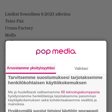
Lisäksi Soundissa 6/2021 aiheina:
Teini-Pää
Ursus Factory
Malla
Helloween
At The Gates
Timo Tolkki
Tuomari Nurmio
Arvostamme yksityisyyttäsi
Valintasi
Tabula Rasa
Yli 50 levyarviota
Tarvitsemme suostumuksesi tarjotaksemme
henkilökohtaisen käyttökokemuksen
Uutisia, kolumneja…
Tilaa Soundi
Me ja huolellisesti valitsemamme
88 teknologiakumppania
hyödynnämme henkilötietoja tarjotaksemme paremman
Osta digilehti (Lehtiluukku)
käyttäjäkokemuksen sekä kohdentaaksemme sisältöä ja
mainoksia.
Soundi jää nyt kesätauolle. Seuraava lehti
Hyväksymällä suostut tietojesi käyttöön seuraavasti