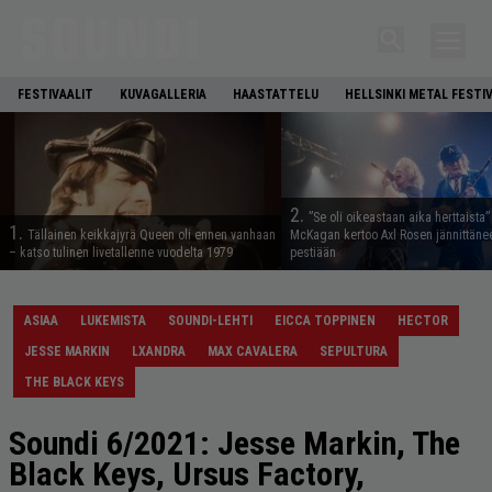
FESTIVAALIT
KUVAGALLERIA
HAASTATTELU
HELLSINKI METAL FESTI
2.
”Se oli oikeastaan aika herttaista”
1.
Tällainen keikkajyrä Queen oli ennen vanhaan
McKagan kertoo Axl Rosen jännittäne
– katso tulinen livetallenne vuodelta 1979
pestiään
ASIAA
LUKEMISTA
SOUNDI-LEHTI
EICCA TOPPINEN
HECTOR
JESSE MARKIN
LXANDRA
MAX CAVALERA
SEPULTURA
THE BLACK KEYS
Soundi 6/2021: Jesse Markin, The
Black Keys, Ursus Factory,