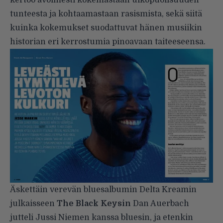
kertoo avoimesti kokemastaan ulkopuolisuuden
tunteesta ja kohtaamastaan rasismista, sekä siitä
kuinka kokemukset suodattuvat hänen musiikin
historian eri kerrostumia pinoavaan taiteeseensa.
Äskettäin verevän bluesalbumin Delta Kreamin
julkaisseen
The Black Keysin
Dan Auerbach
jutteli Jussi Niemen kanssa bluesin, ja etenkin