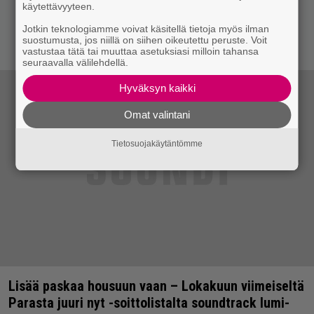
käytettävyyteen.
Jotkin teknologiamme voivat käsitellä tietoja myös ilman
suostumusta, jos niillä on siihen oikeutettu peruste. Voit
vastustaa tätä tai muuttaa asetuksiasi milloin tahansa
seuraavalla välilehdellä.
Hyväksyn kaikki
Omat valintani
Tietosuojakäytäntömme
Lisää paskaa housuun vaan – Lokakuun viimeiseltä
Parasta juuri nyt -soittolistalta soundtrack lumi-