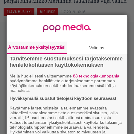
perjantaina Mikko Merilinna, lauantaina Vilja Vainio.
1.7.2019 10:16
ELÄVÄ MUSIIKKI
MIELIPIDE
Arvostamme yksityisyyttäsi
Valintasi
Tarvitsemme suostumuksesi tarjotaksemme
henkilökohtaisen käyttökokemuksen
Me ja huolellisesti valitsemamme
88 teknologiakumppania
hyödynnämme henkilötietoja tarjotaksemme paremman
käyttäjäkokemuksen sekä kohdentaaksemme sisältöä ja
mainoksia.
Hyväksymällä suostut tietojesi käyttöön seuraavasti
Käytämme laitetunnisteita ja tallennamme evästeitä
laitteellesi saadaksemme tietoja esimerkiksi sivuista, joilla
vierailit, IP-osoitteestasi sekä laitteesi ominaisuuksista.
Pääset tutustumaan yksityiskohtaisesti käyttötarkoituksiin ja
teknologiakumppaneihimme seuraavalla välilehdellä.
Hylkääminen voi vaikuttaa sivuston toimivuuteen ja