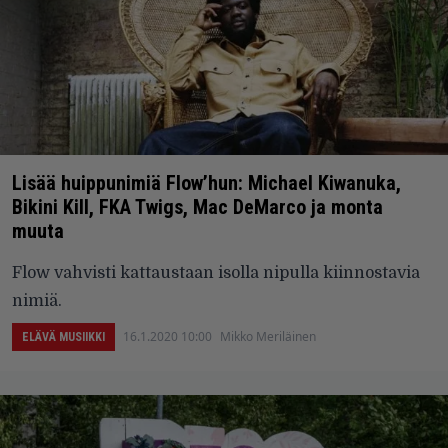
Lisää huippunimiä Flow’hun: Michael Kiwanuka,
Bikini Kill, FKA Twigs, Mac DeMarco ja monta
muuta
Flow vahvisti kattaustaan isolla nipulla kiinnostavia
nimiä.
16.1.2020 10:00
Mikko Meriläinen
ELÄVÄ MUSIIKKI