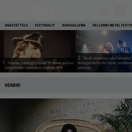
HAASTATTELU
FESTIVAALIT
KUVAGALLERIA
HELLSINKI METAL FESTI
2.
”Se oli oikeastaan aika herttaista”
1.
Tällainen keikkajyrä Queen oli ennen vanhaan
McKagan kertoo Axl Rosen jännittäne
– katso tulinen livetallenne vuodelta 1979
pestiään
HENRIK!