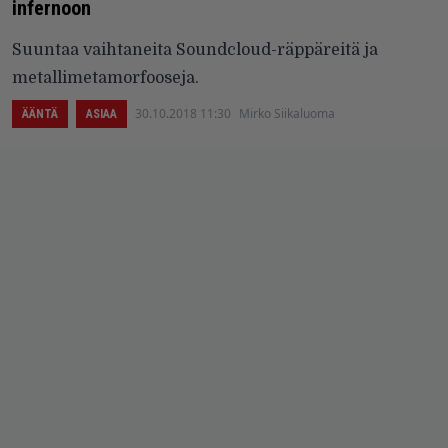
infernoon
Suuntaa vaihtaneita Soundcloud-räppäreitä ja
metallimetamorfooseja.
30.10.2018 11:30
Mirko Siikaluoma
ÄÄNTÄ
ASIAA