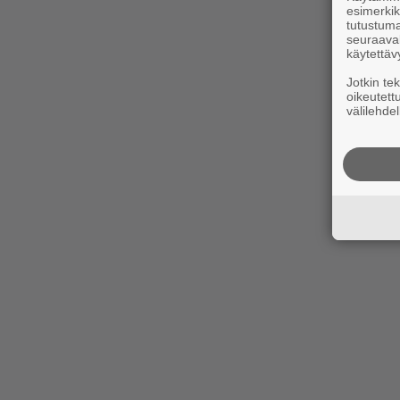
esimerkiks
tutustuma
seuraaval
käytettäv
Jotkin te
oikeutett
välilehdel