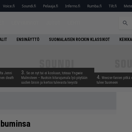
Voice.fi
Soundi.fi
Pelaaja.fi
Inferno.fi
Rumba.fi
Tilt.fi
Metel
ET
LEVYARVIOT
JUTUT
LEHTI
ALIT
ENSINÄYTTÖ
SUOMALAISEN ROCKIN KLASSIKOT
KEIKKA
3.
lta Jenni
Se on nyt tai ei koskaan, toteaa Yngwie
4.
inen death
Malmsteen – Ruotsin kitarajumala lyö pöytään
Weezer-fanien pitkä 
uuden biisin ja kertoo tulevasta levystä
tulee Suomeen
albuminsa