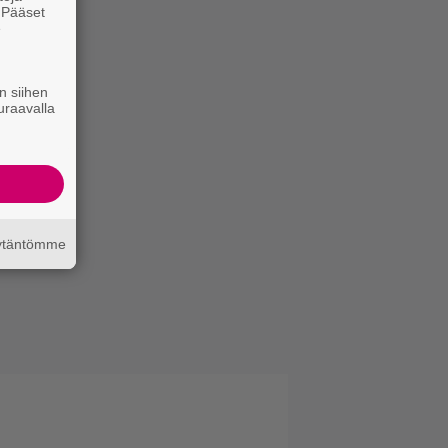
. Pääset
e
n siihen
uraavalla
äytäntömme