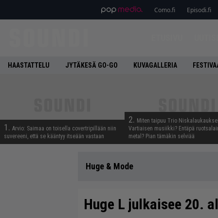
Como.fi
Episodi.fi
ETUSIVU
UUTIS
HAASTATTELU
JYTÄKESÄ GO-GO
KUVAGALLERIA
FESTIVA
2.
Miten taipuu Trio Niskalaukaukse
1.
Arvio: Saimaa on toisella covertripillään niin
Vartiaisen musiikki? Entäpä ruotsala
suvereeni, että se kääntyy itseään vastaan
metal? Pian tämäkin selviää
Huge & Mode
Huge L julkaisee 20. 