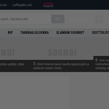
i.net
Leffatykki.com
Etsi
KIRJAUDU
RIP
TARKKAILULUOKKA
ELÄMÄNI SOUNDIT
SOITTOLIS
6.
Uusi su
5.
odotus päättyy: yhtye
Blind Channel palasi tauolta tuplasinglen ja
Vaihtoehto
näyttävän videon voimin
esittäytyy 