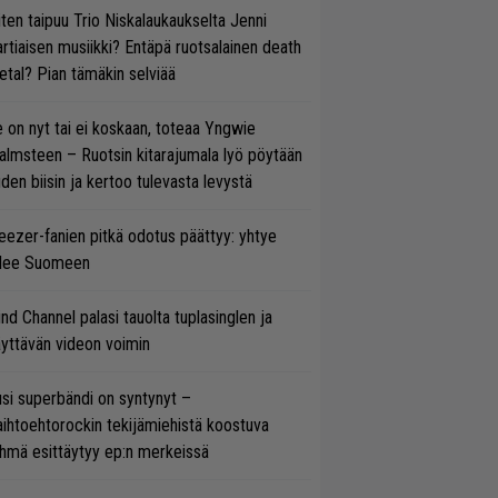
ten taipuu Trio Niskalaukaukselta Jenni
rtiaisen musiikki? Entäpä ruotsalainen death
tal? Pian tämäkin selviää
 on nyt tai ei koskaan, toteaa Yngwie
lmsteen – Ruotsin kitarajumala lyö pöytään
den biisin ja kertoo tulevasta levystä
ezer-fanien pitkä odotus päättyy: yhtye
ulee Suomeen
ind Channel palasi tauolta tuplasinglen ja
yttävän videon voimin
si superbändi on syntynyt –
ihtoehtorockin tekijämiehistä koostuva
hmä esittäytyy ep:n merkeissä