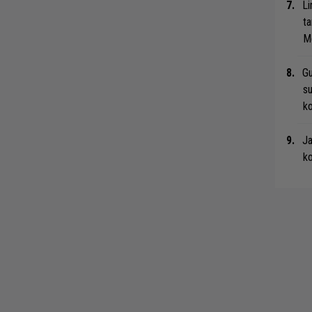
Li
ta
Me
Gu
su
ko
Ja
ko