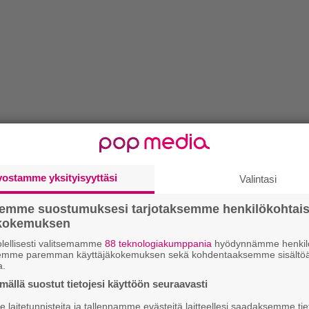
vostamme yksityisyyttäsi
Valintasi
semme suostumuksesi tarjotaksemme henkilökohtai
ökokemuksen
lellisesti valitsemamme
88 teknologiakumppania
hyödynnämme henkilö
semme paremman käyttäjäkokemuksen sekä kohdentaaksemme sisältöä
a.
ällä suostut tietojesi käyttöön seuraavasti
laitetunnisteita ja tallennamme evästeitä laitteellesi saadaksemme tie