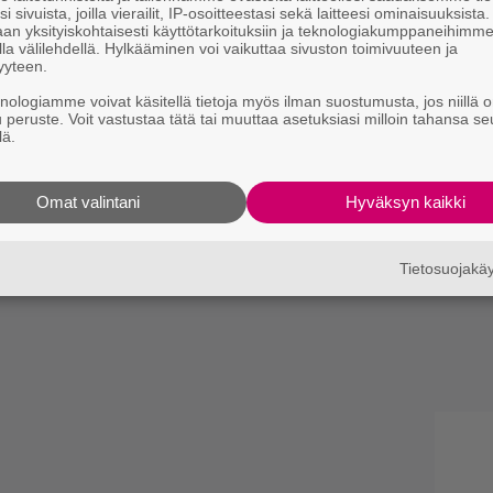
i sivuista, joilla vierailit, IP-osoitteestasi sekä laitteesi ominaisuuksista
an yksityiskohtaisesti käyttötarkoituksiin ja teknologiakumppaneihimm
la välilehdellä. Hylkääminen voi vaikuttaa sivuston toimivuuteen ja
yyteen.
knologiamme voivat käsitellä tietoja myös ilman suostumusta, jos niillä o
u peruste. Voit vastustaa tätä tai muuttaa asetuksiasi milloin tahansa se
lä.
Omat valintani
Hyväksyn kaikki
Tietosuojak