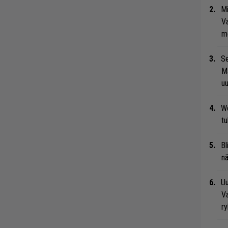
Mi
Va
me
Se
Ma
uu
We
t
Bl
nä
Uu
Va
ry