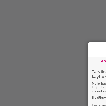
Ar
Tarvit
käytt
Me ja huo
tarjotak
mainoksi
Hyväksym
Käytämme 