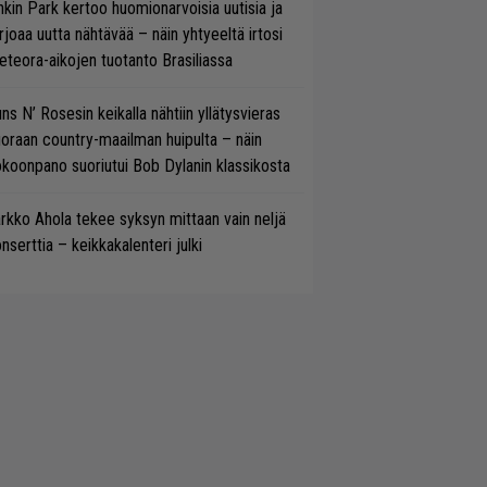
nkin Park kertoo huomionarvoisia uutisia ja
rjoaa uutta nähtävää – näin yhtyeeltä irtosi
teora-aikojen tuotanto Brasiliassa
ns N’ Rosesin keikalla nähtiin yllätysvieras
oraan country-maailman huipulta – näin
koonpano suoriutui Bob Dylanin klassikosta
rkko Ahola tekee syksyn mittaan vain neljä
nserttia – keikkakalenteri julki