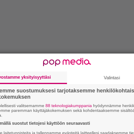
vostamme yksityisyyttäsi
Valintasi
semme suostumuksesi tarjotaksemme henkilökohtai
ökokemuksen
lellisesti valitsemamme
88 teknologiakumppania
hyödynnämme henkilö
semme paremman käyttäjäkokemuksen sekä kohdentaaksemme sisältöä
a.
ällä suostut tietojesi käyttöön seuraavasti
laitetunnisteita ja tallennamme evästeitä laitteellesi saadaksemme tie