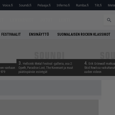
Voice.fi
Soundi.fi
Pelaaja.fi
Inferno.fi
Rumba.fi
Tilt.fi
Metel
ET
LEVYARVIOT
JUTUT
LEHTI
FESTIVAALIT
ENSINÄYTTÖ
SUOMALAISEN ROCKIN KLASSIKOT
3.
4.
Hellsinki Metal Festival -galleria, osa 2:
Erik Grönwall matkaa
nnen vanhaan
Opeth, Paradise Lost, The Kovenant ja muut
Skid Row’ssa vaikuttanut 
 1979
päätöspäivän esiintyjät
uuden videon