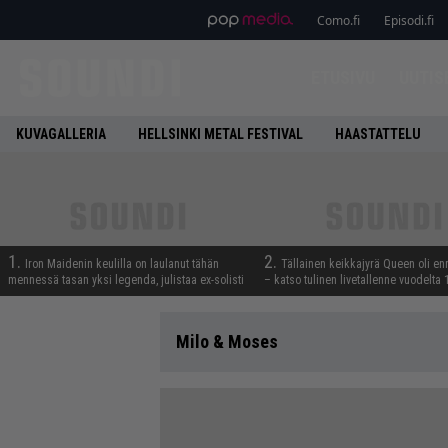
Como.fi
Episodi.fi
ETUSIVU
UUTIS
KUVAGALLERIA
HELLSINKI METAL FESTIVAL
HAASTATTELU
1.
2.
Iron Maidenin keulilla on laulanut tähän
Tällainen keikkajyrä Queen oli e
mennessä tasan yksi legenda, julistaa ex-solisti
– katso tulinen livetallenne vuodelta
Milo & Moses