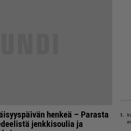
näisyyspäivän henkeä – Parasta
Ir
edeelistä jenkkisoulia ja
me