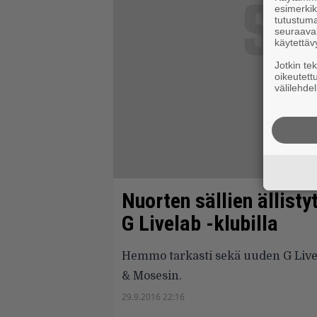
esimerkiks
tutustuma
seuraaval
käytettäv
Jotkin te
oikeutett
välilehdel
Nuorten sällien ällist
G Livelab -klubilla
Hemmo tarkasti sekä uuden G Livel
& Mosesin.
29.9.2016 22:16