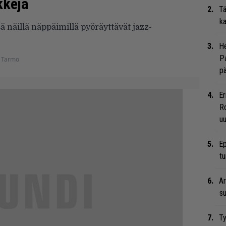
kkeja
Tä
ka
 näillä näppäimillä pyöräyttävät jazz-
He
Pa
 Tarmo
pä
Er
Ro
u
Ep
tu
Ar
su
Ty