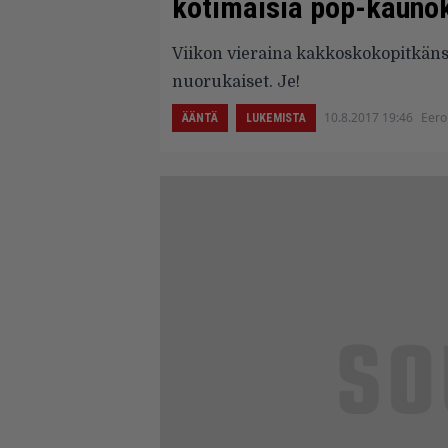
kotimaisia pop-kauno
Viikon vieraina kakkoskokopitkänsä
nuorukaiset. Je!
10.8.2017 19:46
Eero
ÄÄNTÄ
LUKEMISTA