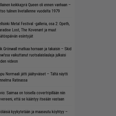
llainen keikkajyrä Queen oli ennen vanhaan –
tso tulinen livetallenne vuodelta 1979
llsinki Metal Festival -galleria, osa 2: Opeth,
radise Lost, The Kovenant ja muut
ätöspäivän esiintyjät
ik Grönwall matkaa hornaan ja takaisin – Skid
w’ssa vaikuttanut ruotsalaislaulaja julkaisi
uden videon
pu Normaali jätti jäähyväiset – Tältä näytti
nnelma Ratinassa
vio: Saimaa on toisella covertripillään niin
vereeni, että se kääntyy itseään vastaan
öläisiä kyykytetään ja maaseutu köyhtyy –