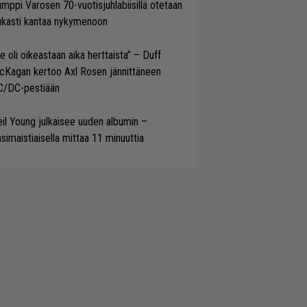
mppi Varosen 70-vuotisjuhlabiisillä otetaan
ukasti kantaa nykymenoon
e oli oikeastaan aika herttaista” – Duff
cKagan kertoo Axl Rosen jännittäneen
C/DC-pestiään
il Young julkaisee uuden albumin –
simaistiaisella mittaa 11 minuuttia