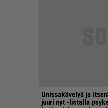
Unissakävelyä ja itse
juuri nyt -listalla psyk