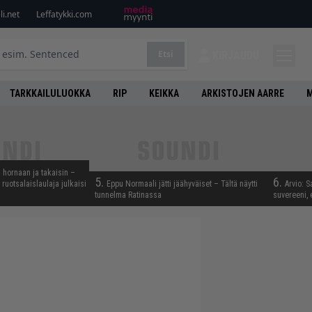
i.net
Leffatykki.com
Etsi
KIRJAUDU
TARKKAILULUOKKA
RIP
KEIKKA
ARKISTOJEN AARRE
M
 hornaan ja takaisin –
5.
6.
ruotsalaislaulaja julkaisi
Eppu Normaali jätti jäähyväiset – Tältä näytti
Arvio: S
tunnelma Ratinassa
suvereeni, 