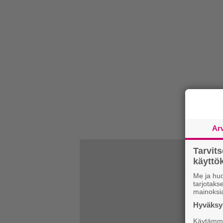
Ar
Tarvit
käytt
Me ja huo
tarjotak
mainoksi
Hyväksym
Käytämme 