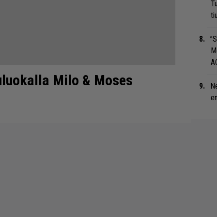
Tu
ti
”S
M
A
uluokalla Milo & Moses
Ne
en