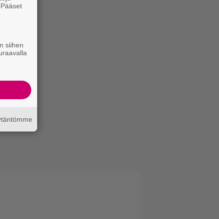
. Pääset
e
n siihen
uraavalla
äytäntömme