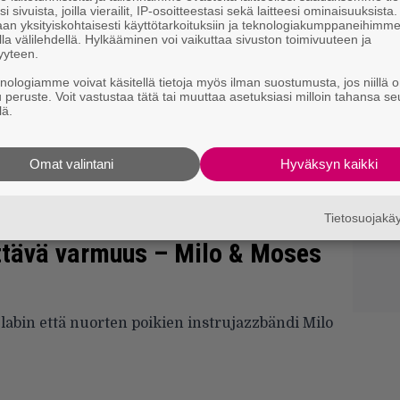
i sivuista, joilla vierailit, IP-osoitteestasi sekä laitteesi ominaisuuksista
an yksityiskohtaisesti käyttötarkoituksiin ja teknologiakumppaneihimm
la välilehdellä. Hylkääminen voi vaikuttaa sivuston toimivuuteen ja
yyteen.
knologiamme voivat käsitellä tietoja myös ilman suostumusta, jos niillä o
u peruste. Voit vastustaa tätä tai muuttaa asetuksiasi milloin tahansa se
lä.
Omat valintani
Hyväksyn kaikki
Tietosuojak
yttävä varmuus – Milo & Moses
abin että nuorten poikien instrujazzbändi Milo