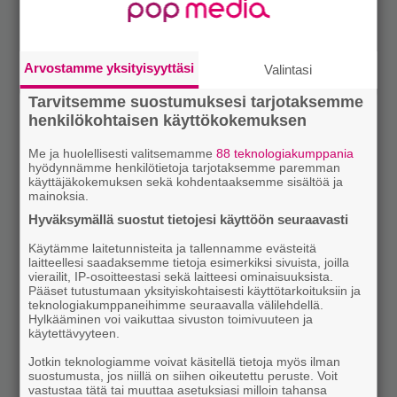
Arvostamme yksityisyyttäsi
Valintasi
Tarvitsemme suostumuksesi tarjotaksemme
henkilökohtaisen käyttökokemuksen
Me ja huolellisesti valitsemamme
88 teknologiakumppania
hyödynnämme henkilötietoja tarjotaksemme paremman
käyttäjäkokemuksen sekä kohdentaaksemme sisältöä ja
mainoksia.
Hyväksymällä suostut tietojesi käyttöön seuraavasti
Käytämme laitetunnisteita ja tallennamme evästeitä
laitteellesi saadaksemme tietoja esimerkiksi sivuista, joilla
vierailit, IP-osoitteestasi sekä laitteesi ominaisuuksista.
Pääset tutustumaan yksityiskohtaisesti käyttötarkoituksiin ja
teknologiakumppaneihimme seuraavalla välilehdellä.
Hylkääminen voi vaikuttaa sivuston toimivuuteen ja
käytettävyyteen.
Jotkin teknologiamme voivat käsitellä tietoja myös ilman
suostumusta, jos niillä on siihen oikeutettu peruste. Voit
vastustaa tätä tai muuttaa asetuksiasi milloin tahansa