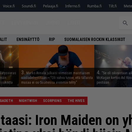
Voice.fi
Soundi.fi
Pelaaja.fi
Inferno.fi
Rumba.fi
Tilt.fi
Metel
ET
LEVYARVIOT
JUTUT
LEHTI
ALIT
ENSINÄYTTÖ
RIP
SUOMALAISEN ROCKIN KLASSIKOT
3.
4.
llätysvieras
Marko Annala julkaisi viimeisen maistiaisen
”Se oli oikeastaan ai
 näin
soolodebyytiltään – ”Oli vahva tunne, että tällaista
McKagan kertoo Axl Rose
assikosta
musaa ei oo Suomessa aiemmin tehty”
pestiään
GADETH
NIGHTWISH
SCORPIONS
THE HIVES
taasi: Iron Maiden on y