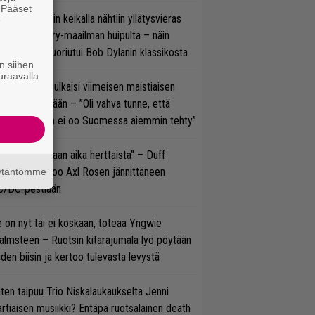
. Pääset
ns N’ Rosesin keikalla nähtiin yllätysvieras
e
oraan country-maailman huipulta – näin
koonpano suoriutui Bob Dylanin klassikosta
n siihen
uraavalla
rko Annala julkaisi viimeisen maistiaisen
olodebyytiltään – ”Oli vahva tunne, että
llaista musaa ei oo Suomessa aiemmin tehty”
e oli oikeastaan aika herttaista” – Duff
cKagan kertoo Axl Rosen jännittäneen
äytäntömme
C/DC-pestiään
 on nyt tai ei koskaan, toteaa Yngwie
lmsteen – Ruotsin kitarajumala lyö pöytään
den biisin ja kertoo tulevasta levystä
ten taipuu Trio Niskalaukaukselta Jenni
rtiaisen musiikki? Entäpä ruotsalainen death