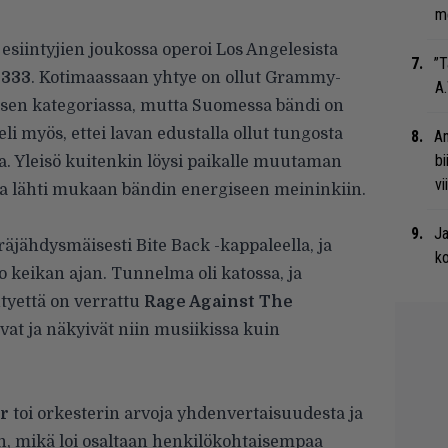
me
siintyjien joukossa operoi Los Angelesista
”T
 333
. Kotimaassaan yhtye on ollut Grammy-
A.
sen kategoriassa, mutta Suomessa bändi on
li myös, ettei lavan edustalla ollut tungosta
An
bi
 Yleisö kuitenkin löysi paikalle muutaman
vi
a lähti mukaan bändin energiseen meininkiin.
Ja
räjähdysmäisesti Bite Back -kappaleella, ja
ko
 keikan ajan. Tunnelma oli katossa, ja
htyettä on verrattu
Rage Against The
ivat ja näkyivät niin musiikissa kuin
r
toi orkesterin arvoja yhdenvertaisuudesta ja
än, mikä loi osaltaan henkilökohtaisempaa