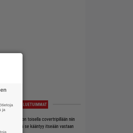
sen
LUETUIMMAT
tietoja
 ja
vio: Saimaa on toisella covertripillään niin
vereeni, että se kääntyy itseään vastaan
toja