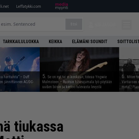
i.net
Leffatykki.com
Etsi
KIRJAUDU
TARKKAILULUOKKA
KEIKKA
ELÄMÄNI SOUNDIT
SOITTOLIS
5.
6.
ka herttaista” – Duff
Se on nyt tai ei koskaan, toteaa Yngwie
Miten t
n jännittäneen AC/DC-
Malmsteen – Ruotsin kitarajumala lyö pöytään
Vartiaisen 
uuden biisin ja kertoo tulevasta levystä
metal? Pian
hä tiukassa