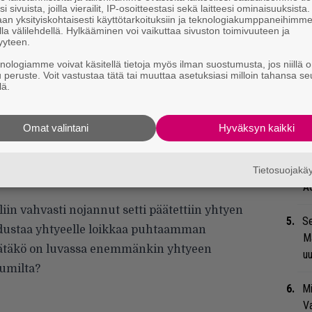
i sivuista, joilla vierailit, IP-osoitteestasi sekä laitteesi ominaisuuksista
an esiintynyt ongelmia.
Gu
an yksityiskohtaisesti käyttötarkoituksiin ja teknologiakumppaneihimm
la välilehdellä. Hylkääminen voi vaikuttaa sivuston toimivuuteen ja
su
yyteen.
ko
so näkyi tapahtuman ensimmäisen esiintyjän
knologiamme voivat käsitellä tietoja myös ilman suostumusta, jos niillä o
ut kymmenen vuotta thrashahtavaa metalia
u peruste. Voit vastustaa tätä tai muuttaa asetuksiasi milloin tahansa se
Ma
lä.
 Societyn
otteissa. Hinku takaisin lavalle oli
so
 Yhtye esiintyi energisesti ja keulakuva
Samy
tä
Omat valintani
Hyväksyn kaikki
maksi vakuudeksi kaivanneensa palavasti
des liukkaalla lavalla pyllähtäminen ei
”S
M
Tietosuojak
energistä kohkaamista.
A
in vahvasti nojannut setti päätettiin yhtyen
Se
edustaa yhtyeelle loikkaa puhtaamman
Ma
Tätäkö on luvassa enemmänkin yhtyeen
uu
bumilta?
Mi
Va