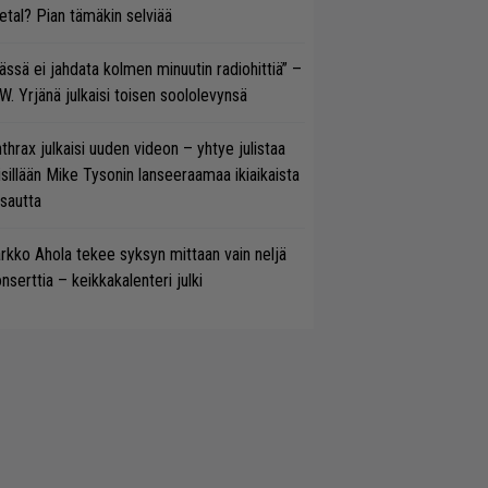
tal? Pian tämäkin selviää
ässä ei jahdata kolmen minuutin radiohittiä” –
W. Yrjänä julkaisi toisen soololevynsä
thrax julkaisi uuden videon – yhtye julistaa
isillään Mike Tysonin lanseeraamaa ikiaikaista
isautta
rkko Ahola tekee syksyn mittaan vain neljä
nserttia – keikkakalenteri julki