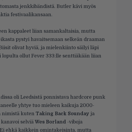
omasta jenkkibändistä. Butler kävi myös
ktia festivaalikansaan.
een kappaleet liian samankaltaisia, mutta
 Keikasta pystyi havaitsemaan selkeän draaman
isit olivat hyviä, ja mielenkiinto säilyi läpi
 lopulta ollut Fever 333:lle senttiäkään liian
dissa oli Leedsistä ponnistava hardcore punk
ittaneelle yhtye tuo mieleen kaikuja 2000-
a nimistä kuten
Taking Back Sounday
ja
n kanavoi selviä
Wes Borland
-viboja
Ei ehkä kaikkein omintakeisinta, mutta