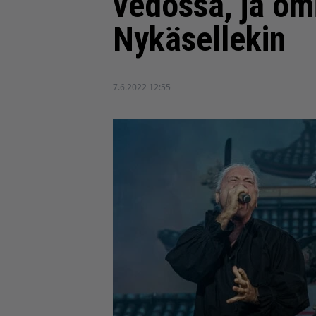
vedossa, ja omi
Nykäsellekin
7.6.2022 12:55