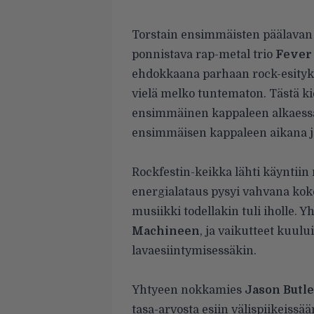
.
Torstain ensimmäisten päälavan e
ponnistava rap-metal trio
Fever
ehdokkaana parhaan rock-esityk
vielä melko tuntematon. Tästä kie
ensimmäinen kappaleen alkaessa.
ensimmäisen kappaleen aikana j
.
Rockfestin-keikka lähti käyntiin 
energialataus pysyi vahvana koko
musiikki todellakin tuli iholle. Y
Machineen
, ja vaikutteet kuulu
lavaesiintymisessäkin.
.
Yhtyeen nokkamies
Jason Butle
tasa-arvosta esiin välispiikeissä