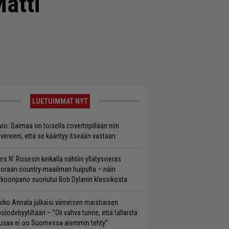
Matti
LUETUIMMAT NYT
vio: Saimaa on toisella covertripillään niin
vereeni, että se kääntyy itseään vastaan
ns N’ Rosesin keikalla nähtiin yllätysvieras
oraan country-maailman huipulta – näin
koonpano suoriutui Bob Dylanin klassikosta
rko Annala julkaisi viimeisen maistiaisen
olodebyytiltään – ”Oli vahva tunne, että tällaista
saa ei oo Suomessa aiemmin tehty”