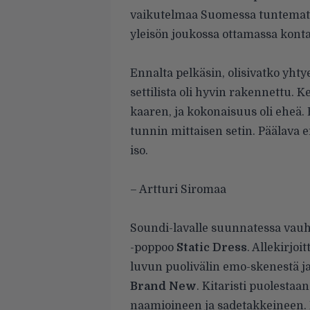
vaikutelmaa Suomessa tuntematt
yleisön joukossa ottamassa konta
.
Ennalta pelkäsin, olisivatko yhty
settilista oli hyvin rakennettu.
kaaren, ja kokonaisuus oli eheä. Bi
tunnin mittaisen setin. Päälava ei
iso.
.
– Artturi Siromaa
.
Soundi-lavalle suunnatessa vauh
-poppoo
Static Dress
. Allekirjo
luvun puolivälin emo-skenestä j
Brand New
. Kitaristi puolestaa
naamioineen ja sadetakkeineen. 