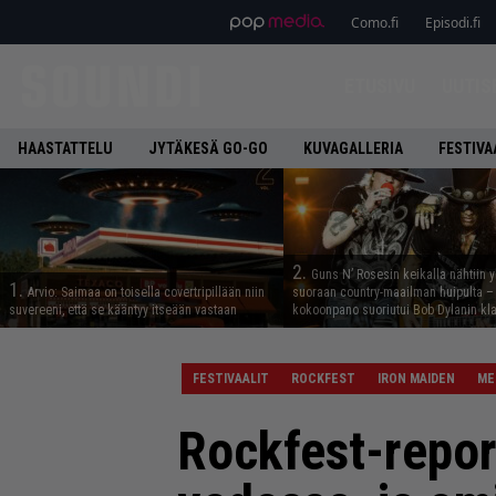
Como.fi
Episodi.fi
ETUSIVU
UUTIS
HAASTATTELU
JYTÄKESÄ GO-GO
KUVAGALLERIA
FESTIVA
2.
Guns N’ Rosesin keikalla nähtiin y
1.
Arvio: Saimaa on toisella covertripillään niin
suoraan country-maailman huipulta –
suvereeni, että se kääntyy itseään vastaan
kokoonpano suoriutui Bob Dylanin kl
FESTIVAALIT
ROCKFEST
IRON MAIDEN
ME
Rockfest-repor