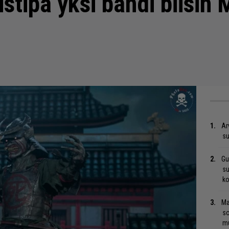
stipa yksi bändi biisin 
Ar
su
Gu
su
ko
Ma
so
mu