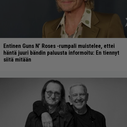
Entinen Guns N’ Roses -rumpali muistelee, ettei
häntä juuri bändin paluusta informoitu: En tiennyt
siitä mitään