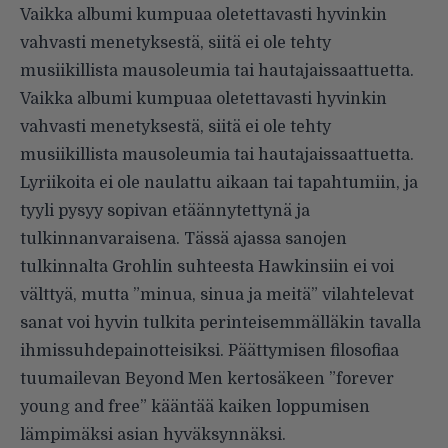
Vaikka albumi kumpuaa oletettavasti hyvinkin
vahvasti menetyksestä, siitä ei ole tehty
musiikillista mausoleumia tai hautajaissaattuetta.
Vaikka albumi kumpuaa oletettavasti hyvinkin
vahvasti menetyksestä, siitä ei ole tehty
musiikillista mausoleumia tai hautajaissaattuetta.
Lyriikoita ei ole naulattu aikaan tai tapahtumiin, ja
tyyli pysyy sopivan etäännytettynä ja
tulkinnanvaraisena. Tässä ajassa sanojen
tulkinnalta Grohlin suhteesta Hawkinsiin ei voi
välttyä, mutta ”minua, sinua ja meitä” vilahtelevat
sanat voi hyvin tulkita perinteisemmälläkin tavalla
ihmissuhdepainotteisiksi. Päättymisen filosofiaa
tuumailevan Beyond Men kertosäkeen ”forever
young and free” kääntää kaiken loppumisen
lämpimäksi asian hyväksynnäksi.