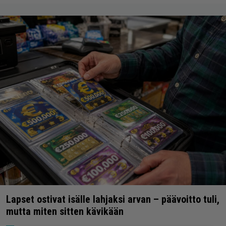
Lapset ostivat isälle lahjaksi arvan – päävoitto tuli,
mutta miten sitten kävikään