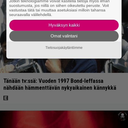
Jotkin teknologiamme voivat käsitellä tietoja myös ilman
suostumusta, jos niillä on siihen oikeutettu peruste. Voit
vastustaa tätä tai muuttaa asetuksiasi milloin tahansa
seuraavalla välilehdellä.
Hyväksyn kaikki
Omat valintani
Tietosuojakäytäntömme
Tänään tv:ssä: Vuoden 1997 Bond-leffassa
nähdään hämmenttävän nykyaikainen kännykkä