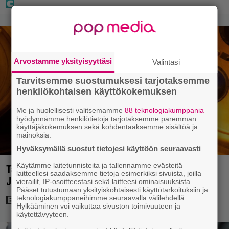
Arvostamme yksityisyyttäsi
Valintasi
Tarvitsemme suostumuksesi tarjotaksemme
henkilökohtaisen käyttökokemuksen
Me ja huolellisesti valitsemamme
88 teknologiakumppania
hyödynnämme henkilötietoja tarjotaksemme paremman
käyttäjäkokemuksen sekä kohdentaaksemme sisältöä ja
mainoksia.
Hyväksymällä suostut tietojesi käyttöön seuraavasti
Käytämme laitetunnisteita ja tallennamme evästeitä
Tänään tv:ssä: Vuoden 2023 megaelokuva luottaa
laitteellesi saadaksemme tietoja esimerkiksi sivuista, joilla
Jason Stathamin karismaan
vierailit, IP-osoitteestasi sekä laitteesi ominaisuuksista.
Pääset tutustumaan yksityiskohtaisesti käyttötarkoituksiin ja
teknologiakumppaneihimme seuraavalla välilehdellä.
Hylkääminen voi vaikuttaa sivuston toimivuuteen ja
käytettävyyteen.