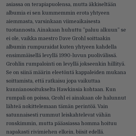
asiassa on terapiapuolensa, mutta äkkiseltään
albumia ei sen kummemmin erota yhtyeen
aiemmasta, varsinkaan viimeaikaisesta
tuotannosta. Ainakaan huhuttu ”paluu alkuun” se
ei ole, vaikka maestro Dave Grohl soittaakin
albumin rumpuraidat kuten yhtyeen kahdella
ensimmäisellä levyllä 1990-luvun puolivälissä.
Grohlin rumpalointi on levyllä jokseenkin hillityä.
Se on siinä määrin eleetöntä kappaleiden mukana
soittamista, että ratkaisu jopa vaikuttaa
kunnianosoitukselta Hawkinsia kohtaan. Kun
rumpali on poissa, Grohl ei ainakaan ole halunnut
lähteä nokittelemaan tämän perintöä. Vain
satunnaisesti rummut leiskahtelevat vähän
ronskimmin, mutta pääasiassa homma hoituu
napakasti rivimiehen elkein, biisit edellä.