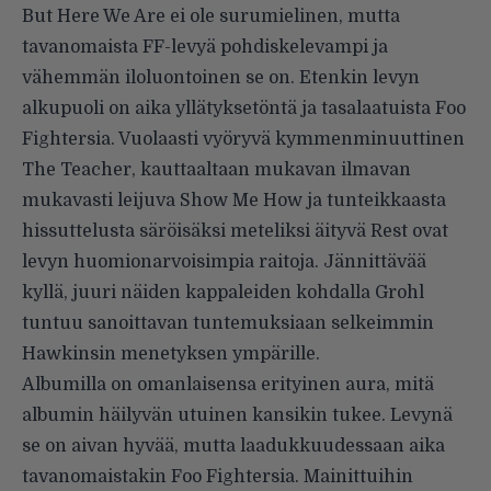
But Here We Are ei ole surumielinen, mutta
tavanomaista FF-levyä pohdiskelevampi ja
vähemmän iloluontoinen se on. Etenkin levyn
alkupuoli on aika yllätyksetöntä ja tasalaatuista Foo
Fightersia. Vuolaasti vyöryvä kymmenminuuttinen
The Teacher, kauttaaltaan mukavan ilmavan
mukavasti leijuva Show Me How ja tunteikkaasta
hissuttelusta säröisäksi meteliksi äityvä Rest ovat
levyn huomionarvoisimpia raitoja. Jännittävää
kyllä, juuri näiden kappaleiden kohdalla Grohl
tuntuu sanoittavan tuntemuksiaan selkeimmin
Hawkinsin menetyksen ympärille.
Albumilla on omanlaisensa erityinen aura, mitä
albumin häilyvän utuinen kansikin tukee. Levynä
se on aivan hyvää, mutta laadukkuudessaan aika
tavanomaistakin Foo Fightersia. Mainittuihin