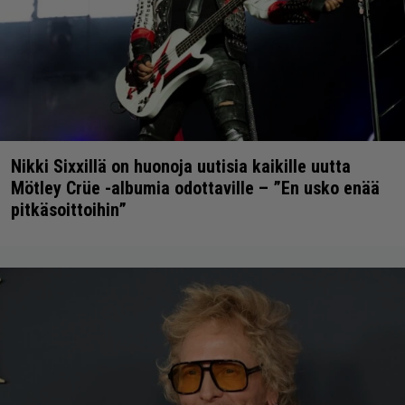
Nikki Sixxillä on huonoja uutisia kaikille uutta
Mötley Crüe -albumia odottaville – ”En usko enää
pitkäsoittoihin”