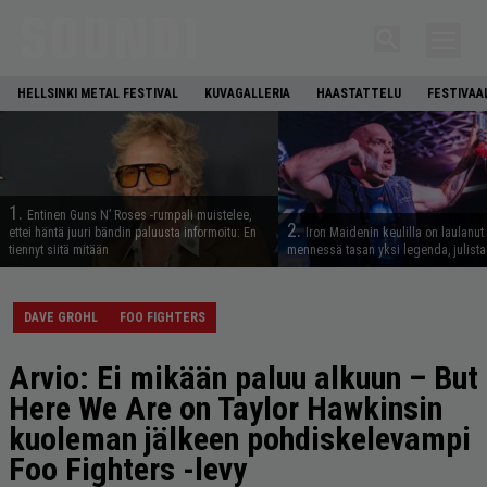
HELLSINKI METAL FESTIVAL
KUVAGALLERIA
HAASTATTELU
FESTIVAA
1.
Entinen Guns N’ Roses -rumpali muistelee,
2.
ettei häntä juuri bändin paluusta informoitu: En
Iron Maidenin keulilla on laulanut
tiennyt siitä mitään
mennessä tasan yksi legenda, julistaa
DAVE GROHL
FOO FIGHTERS
Arvio: Ei mikään paluu alkuun – But
Here We Are on Taylor Hawkinsin
kuoleman jälkeen pohdiskelevampi
Foo Fighters -levy