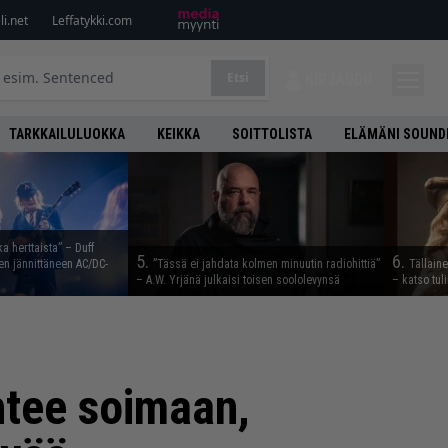
i.net
Leffatykki.com
Etsi
KIRJAUDU
TARKKAILULUOKKA
KEIKKA
SOITTOLISTA
ELÄMÄNI SOUND
ka herttaista” – Duff
5.
6.
n jännittäneen AC/DC-
”Tässä ei jahdata kolmen minuutin radiohittiä”
Tällain
– A.W. Yrjänä julkaisi toisen soololevynsä
– katso tul
htee soimaan,