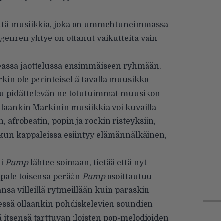
nyttä musiikkia, joka on ummehtuneimmassa
 genren yhtye on ottanut vaikutteita vain
eassa jaottelussa ensimmäiseen ryhmään.
rkin ole perinteisellä tavalla muusikko
nu pidättelevän ne totutuimmat muusikon
llaankin Markinin musiikkia voi kuvailla
 afrobeatin, popin ja rockin risteyksiin,
 kun kappaleissa esiintyy elämännälkäinen,
mi
Pump
lähtee soimaan, tietää että nyt
ppale toisensa perään
Pump
osoittautuu
sa villeillä rytmeillään kuin paraskin
kessä ollaankin pohdiskelevien soundien
ä itsensä tarttuvan iloisten pop-melodioiden