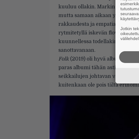
esimerkiks
kuuluu ollakin. Markin on kirjoit
tutustuma
seuraaval
mutta samaan aikaan yhteiskunna
käytettäv
rakkaudesta ja empatiasta. Tämä ly
Jotkin te
rytmitetyllä iskevän flow’n räpillä
oikeutett
välilehdel
kuunnellessa todellakin haluaa k
sanottavanaan.
Folk
(2019) oli hyvä albumi,
Noir
paras albumi tähän asti. Uskon M
seikkailujen johtavan vielä tät
kuitenkaan ole pois tältä erinomai