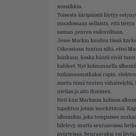
musiikkia.
Toisesta ääripäästä löytyy esty
muodossaan sellaista, että tietyn
saman genren esikuviltaan.
Jesse Markin kuuluu tässä kark
Oikeastaan tuntuu siltä, ettei Ma
lainkaan, koska häntä eivät tun
kahleet. Nyt kolmannella albumi
tutkimusmatkaksi rapin, elektron,
mutta tämä tuntuu vähättelyltä,
utelias ja aito ihminen.
Heti kun Markinin kolmas albu
tapahtuu jotain merkittävää. Ka
albumiksi, joka tempaisee mukaan
bilelevy, mutta seuraavassa het
pyörteissä. Seuraavaksi voi löytä