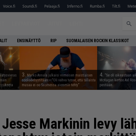
Voice.fi
Soundi.fi
Pelaaja.fi
Inferno.fi
Rumba.fi
Tilt.fi
Metel
ET
LEVYARVIOT
JUTUT
LEHTI
ALIT
ENSINÄYTTÖ
RIP
SUOMALAISEN ROCKIN KLASSIKOT
3.
4.
llätysvieras
Marko Annala julkaisi viimeisen maistiaisen
”Se oli oikeastaan ai
 näin
soolodebyytiltään – ”Oli vahva tunne, että tällaista
McKagan kertoo Axl Rose
assikosta
musaa ei oo Suomessa aiemmin tehty”
pestiään
n Jesse Markinin levy lä