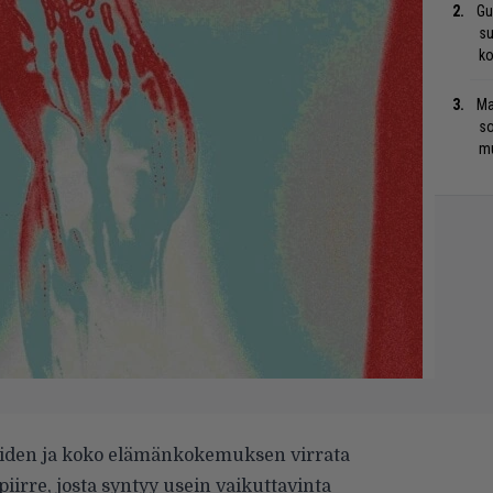
Gu
su
ko
Ma
so
mu
eiden ja koko elämänkokemuksen virrata
piirre, josta syntyy usein vaikuttavinta