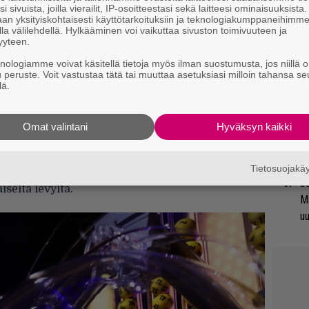
i sivuista, joilla vierailit, IP-osoitteestasi sekä laitteesi ominaisuuksista
tanut albumille oivaltavia, avoimia ja herkkiä,
ka
an yksityiskohtaisesti käyttötarkoituksiin ja teknologiakumppaneihimm
la välilehdellä. Hylkääminen voi vaikuttaa sivuston toimivuuteen ja
llisesti kantaaottavia sanoituksia
yyteen.
An
riikka välittyy kuulijalle niin lujasti
knologiamme voivat käsitellä tietoja myös ilman suostumusta, jos niillä o
bi
 ja viiltävillä laulutulkinnoilla, että Markinia
u peruste. Voit vastustaa tätä tai muuttaa asetuksiasi milloin tahansa se
vi
lä.
eskittyä täysin siihen, mitä hänellä on
Mi
Omat valintani
Hyväksyn kaikki
(2021) hieman parempi ja nyt
Pump
Markinin
Va
me
arkinin ja tuottaja Totte Rautiaisen
Tietosuojak
äkin suurempaan hurmokseen. Tuleva ei
Se
selta levyltä.
Ma
uu