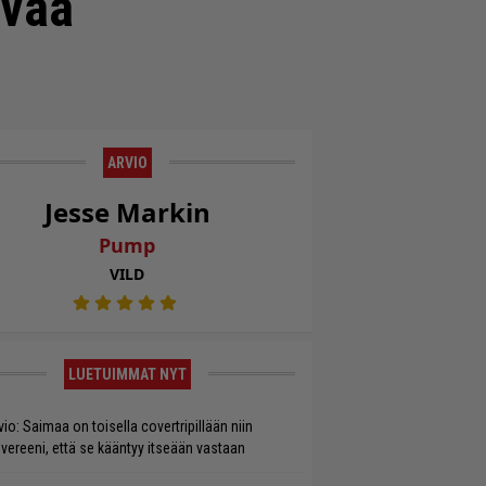
ävää
ARVIO
Jesse Markin
Pump
VILD
LUETUIMMAT NYT
vio: Saimaa on toisella covertripillään niin
vereeni, että se kääntyy itseään vastaan