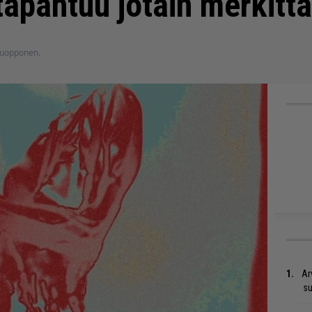
 tapahtuu jotain merkitt
 Nuopponen.
Ar
su