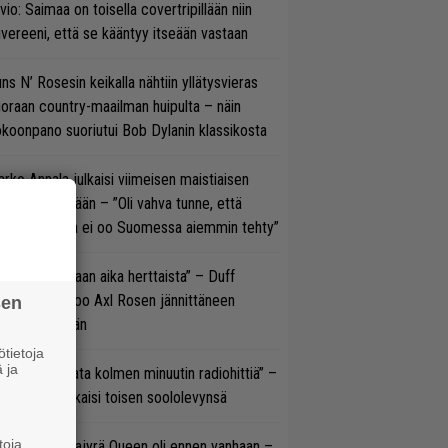
vio: Saimaa on toisella covertripillään niin
vereeni, että se kääntyy itseään vastaan
ns N’ Rosesin keikalla nähtiin yllätysvieras
oraan country-maailman huipulta – näin
koonpano suoriutui Bob Dylanin klassikosta
rko Annala julkaisi viimeisen maistiaisen
olodebyytiltään – ”Oli vahva tunne, että
llaista musaa ei oo Suomessa aiemmin tehty”
e oli oikeastaan aika herttaista” – Duff
cKagan kertoo Axl Rosen jännittäneen
sen
C/DC-pestiään
tietoja
 ja
ässä ei jahdata kolmen minuutin radiohittiä” –
W. Yrjänä julkaisi toisen soololevynsä
toja
llainen keikkajyrä Queen oli ennen vanhaan –