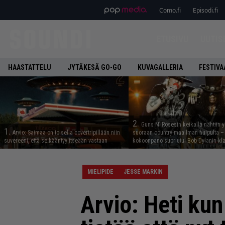
Como.fi
Episodi.fi
ETUSIVU
UUTIS
HAASTATTELU
JYTÄKESÄ GO-GO
KUVAGALLERIA
FESTIVA
2.
Guns N’ Rosesin keikalla nähtiin y
1.
Arvio: Saimaa on toisella covertripillään niin
suoraan country-maailman huipulta –
suvereeni, että se kääntyy itseään vastaan
kokoonpano suoriutui Bob Dylanin kl
MIELIPIDE
JESSE MARKIN
Arvio: Heti ku