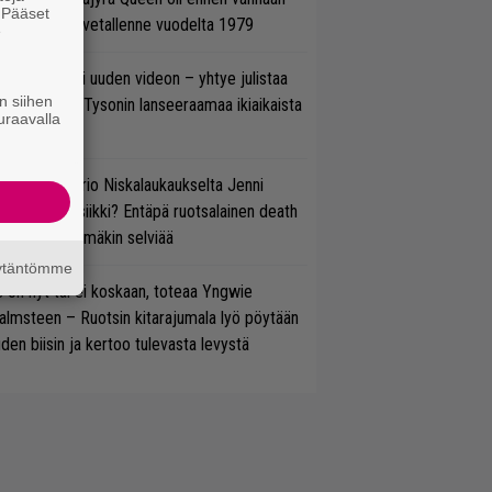
. Pääset
tso tulinen livetallenne vuodelta 1979
e
thrax julkaisi uuden videon – yhtye julistaa
n siihen
isillään Mike Tysonin lanseeraamaa ikiaikaista
uraavalla
isautta
ten taipuu Trio Niskalaukaukselta Jenni
rtiaisen musiikki? Entäpä ruotsalainen death
tal? Pian tämäkin selviää
äytäntömme
 on nyt tai ei koskaan, toteaa Yngwie
lmsteen – Ruotsin kitarajumala lyö pöytään
den biisin ja kertoo tulevasta levystä