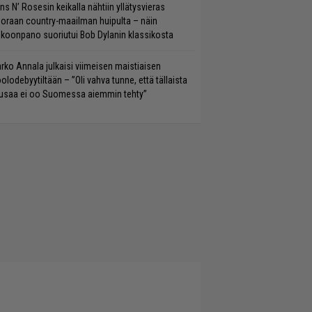
ns N’ Rosesin keikalla nähtiin yllätysvieras
oraan country-maailman huipulta – näin
koonpano suoriutui Bob Dylanin klassikosta
rko Annala julkaisi viimeisen maistiaisen
olodebyytiltään – ”Oli vahva tunne, että tällaista
saa ei oo Suomessa aiemmin tehty”