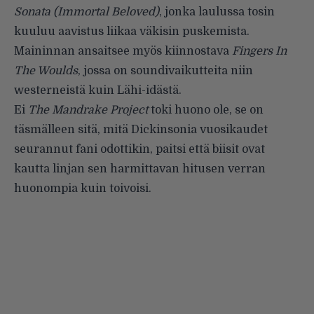
Sonata (Immortal Beloved)
, jonka laulussa tosin
kuuluu aavistus liikaa väkisin puskemista.
Maininnan ansaitsee myös kiinnostava
Fingers In
The Woulds
, jossa on soundivaikutteita niin
westerneistä kuin Lähi-idästä.
Ei
The Mandrake Project
toki huono ole, se on
täsmälleen sitä, mitä Dickinsonia vuosikaudet
seurannut fani odottikin, paitsi että biisit ovat
kautta linjan sen harmittavan hitusen verran
huonompia kuin toivoisi.