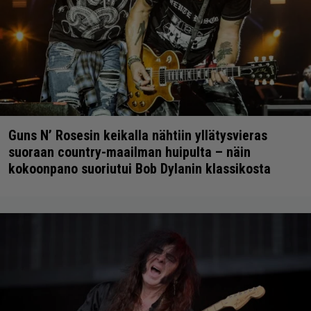
Guns N’ Rosesin keikalla nähtiin yllätysvieras
suoraan country-maailman huipulta – näin
kokoonpano suoriutui Bob Dylanin klassikosta