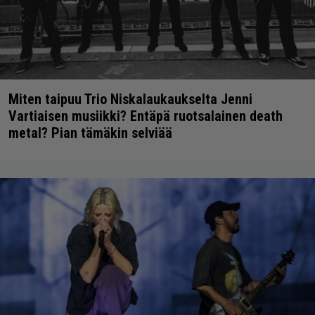
Miten taipuu Trio Niskalaukaukselta Jenni
Vartiaisen musiikki? Entäpä ruotsalainen death
metal? Pian tämäkin selviää