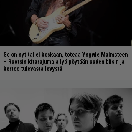
Se on nyt tai ei koskaan, toteaa Yngwie Malmsteen
– Ruotsin kitarajumala lyö pöytään uuden biisin ja
kertoo tulevasta levystä