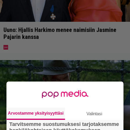
Uuno: Hjallis Harkimo menee naimisiin Jasmine
Pajarin kanssa
Arvostamme yksityisyyttäsi
Valintasi
Tarvitsemme suostumuksesi tarjotaksemme