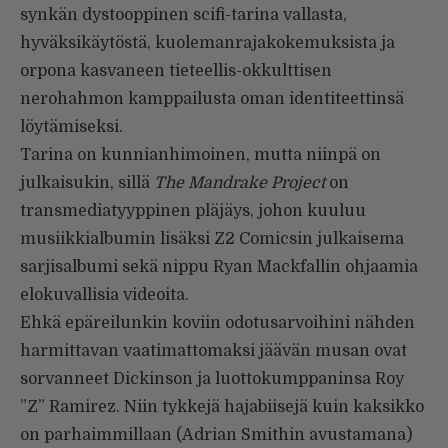
synkän dystooppinen scifi-tarina vallasta,
hyväksikäytöstä, kuolemanrajakokemuksista ja
orpona kasvaneen tieteellis-okkulttisen
nerohahmon kamppailusta oman identiteettinsä
löytämiseksi.
Tarina on kunnianhimoinen, mutta niinpä on
julkaisukin, sillä
The Mandrake Project
on
transmediatyyppinen pläjäys, johon kuuluu
musiikkialbumin lisäksi Z2 Comicsin julkaisema
sarjisalbumi sekä nippu Ryan Mackfallin ohjaamia
elokuvallisia videoita.
Ehkä epäreilunkin koviin odotusarvoihini nähden
harmittavan vaatimattomaksi jäävän musan ovat
sorvanneet Dickinson ja luottokumppaninsa Roy
”Z” Ramirez. Niin tykkejä hajabiisejä kuin kaksikko
on parhaimmillaan (Adrian Smithin avustamana)