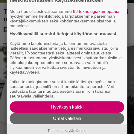
henkilökohtaisen käyttökokemuksen
Tuleva videopelielokuva jäi Sam Neillin viimeiseksi
Me ja huolellisesti valitsemamme
88 teknologiakumppania
hyödynnämme henkilötietoja tarjotaksemme paremman
rooliksi
käyttäjäkokemuksen sekä kohdentaaksemme sisältöä ja
mainoksia.
Hyväksymällä suostut tietojesi käyttöön seuraavasti
Käytämme laitetunnisteita ja tallennamme evästeitä
laitteellesi saadaksemme tietoja esimerkiksi sivuista, joilla
vierailit, IP-osoitteestasi sekä laitteesi ominaisuuksista.
Pääset tutustumaan yksityiskohtaisesti käyttötarkoituksiin ja
teknologiakumppaneihimme seuraavalla välilehdellä.
Hylkääminen voi vaikuttaa sivuston toimivuuteen ja
käytettävyyteen.
Jotkin teknologiamme voivat käsitellä tietoja myös ilman
suostumusta, jos niillä on siihen oikeutettu peruste. Voit
vastustaa tätä tai muuttaa asetuksiasi milloin tahansa
seuraavalla välilehdellä.
Hyväksyn kaikki
Omat valintani
Tietosuojakäytäntömme