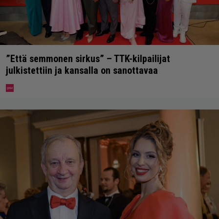
”Että semmonen sirkus” – TTK-kilpailijat
julkistettiin ja kansalla on sanottavaa