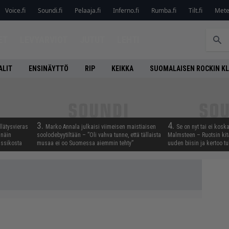
Voice.fi
Soundi.fi
Pelaaja.fi
Inferno.fi
Rumba.fi
Tilt.fi
Metel
ET
LEVYARVIOT
JUTUT
LEHTI
ALIT
ENSINÄYTTÖ
RIP
KEIKKA
SUOMALAISEN ROCKIN K
3.
4.
llätysvieras
Marko Annala julkaisi viimeisen maistiaisen
Se on nyt tai ei kosk
 näin
soolodebyytiltään – ”Oli vahva tunne, että tällaista
Malmsteen – Ruotsin kit
assikosta
musaa ei oo Suomessa aiemmin tehty”
uuden biisin ja kertoo tu