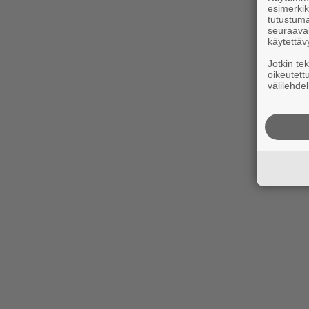
esimerkiks
tutustuma
seuraaval
käytettäv
Jotkin te
oikeutett
välilehdel