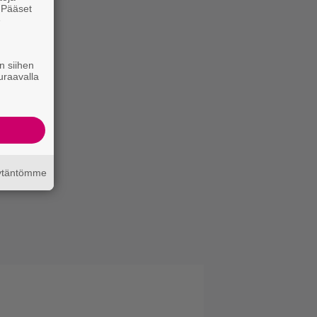
. Pääset
e
n siihen
uraavalla
äytäntömme