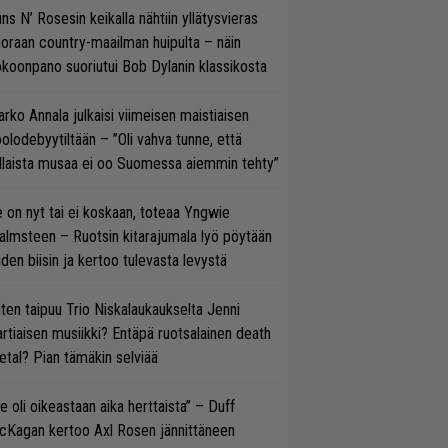
ns N’ Rosesin keikalla nähtiin yllätysvieras
oraan country-maailman huipulta – näin
koonpano suoriutui Bob Dylanin klassikosta
rko Annala julkaisi viimeisen maistiaisen
olodebyytiltään – ”Oli vahva tunne, että
llaista musaa ei oo Suomessa aiemmin tehty”
 on nyt tai ei koskaan, toteaa Yngwie
lmsteen – Ruotsin kitarajumala lyö pöytään
den biisin ja kertoo tulevasta levystä
ten taipuu Trio Niskalaukaukselta Jenni
rtiaisen musiikki? Entäpä ruotsalainen death
tal? Pian tämäkin selviää
e oli oikeastaan aika herttaista” – Duff
cKagan kertoo Axl Rosen jännittäneen