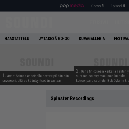
Como.fi
Episodi.fi
ETUSIVU
UUTIS
HAASTATTELU
JYTÄKESÄ GO-GO
KUVAGALLERIA
FESTIVA
2.
Guns N’ Rosesin keikalla nähtiin y
1.
Arvio: Saimaa on toisella covertripillään niin
suoraan country-maailman huipulta –
suvereeni, että se kääntyy itseään vastaan
kokoonpano suoriutui Bob Dylanin kl
Spinster Recordings