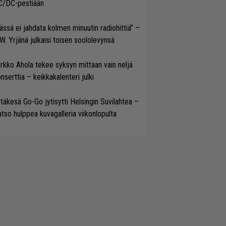
C/DC-pestiään
ässä ei jahdata kolmen minuutin radiohittiä” –
W. Yrjänä julkaisi toisen soololevynsä
rkko Ahola tekee syksyn mittaan vain neljä
nserttia – keikkakalenteri julki
täkesä Go-Go jytisytti Helsingin Suvilahtea –
tso hulppea kuvagalleria viikonlopulta