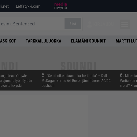
i.net
Leffatykki.com
Etsi
KIRJAUDU
LASSIKOT
TARKKAILULUOKKA
ELÄMÄNI SOUNDIT
MARTTI LU
5.
6.
aan, toteaa Yngwie
”Se oli oikeastaan aika herttaista” – Duff
Miten t
arajumala lyö pöytään
McKagan kertoo Axl Rosen jännittäneen AC/DC-
Vartiaisen 
levasta levystä
pestiään
metal? Pian