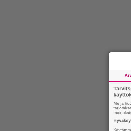
Ar
Tarvit
käytt
Me ja huo
tarjotak
mainoksi
Hyväksym
Käytämme 