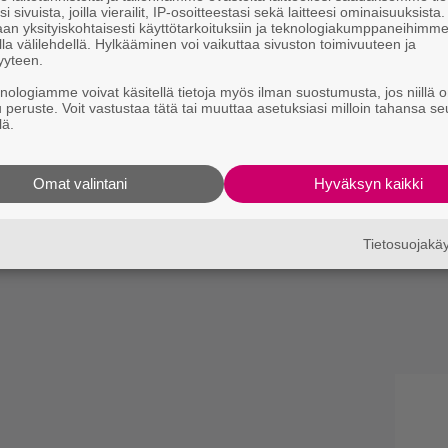
i sivuista, joilla vierailit, IP-osoitteestasi sekä laitteesi ominaisuuksista
an yksityiskohtaisesti käyttötarkoituksiin ja teknologiakumppaneihimm
la välilehdellä. Hylkääminen voi vaikuttaa sivuston toimivuuteen ja
yyteen.
knologiamme voivat käsitellä tietoja myös ilman suostumusta, jos niillä o
u peruste. Voit vastustaa tätä tai muuttaa asetuksiasi milloin tahansa se
lä.
Omat valintani
Hyväksyn kaikki
Tietosuojak