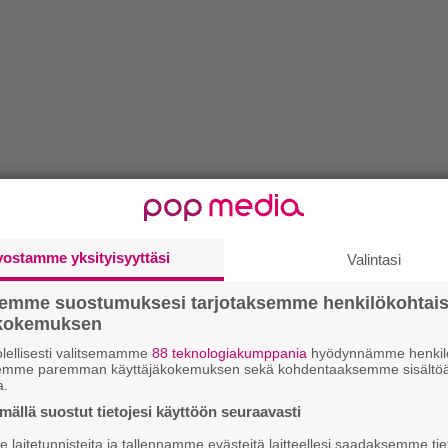
vostamme yksityisyyttäsi
Valintasi
semme suostumuksesi tarjotaksemme henkilökohtai
ökokemuksen
lellisesti valitsemamme
88 teknologiakumppania
hyödynnämme henkilö
semme paremman käyttäjäkokemuksen sekä kohdentaaksemme sisältöä
a.
ällä suostut tietojesi käyttöön seuraavasti
laitetunnisteita ja tallennamme evästeitä laitteellesi saadaksemme tie