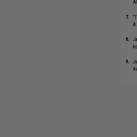
A
”T
A.
Ja
ko
Jy
Ka