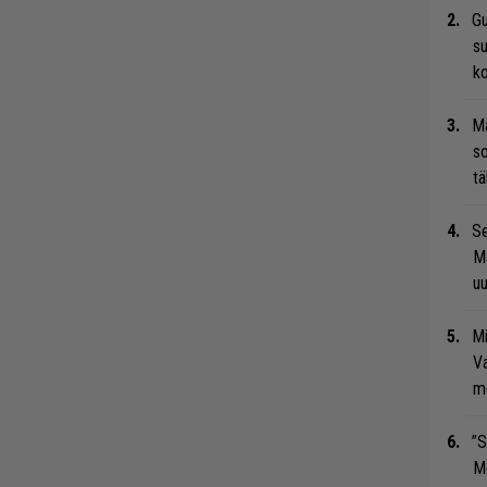
Gu
su
ko
Ma
so
tä
Se
Ma
uu
Mi
Va
me
”S
M