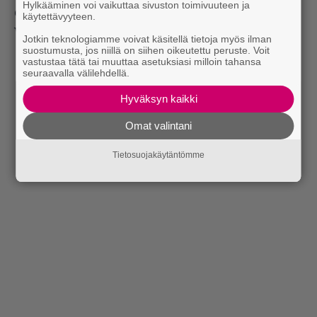
Hylkääminen voi vaikuttaa sivuston toimivuuteen ja
eturivin a&r-hahmoja, muistaakseni, kitaramies
käytettävyyteen.
Virkkunen jää myhäilemään.
Jotkin teknologiamme voivat käsitellä tietoja myös ilman
suostumusta, jos niillä on siihen oikeutettu peruste. Voit
vastustaa tätä tai muuttaa asetuksiasi milloin tahansa
seuraavalla välilehdellä.
Hyväksyn kaikki
Omat valintani
Tietosuojakäytäntömme