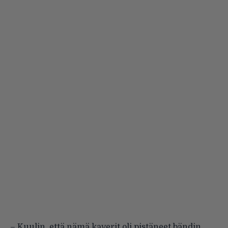
– Kuulin, että nämä kaverit oli pistäneet bändin