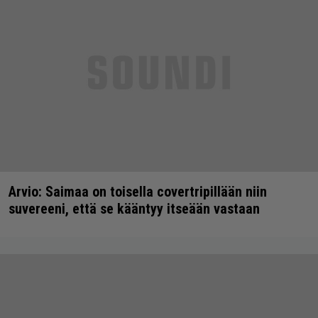
Arvio: Saimaa on toisella covertripillään niin
suvereeni, että se kääntyy itseään vastaan