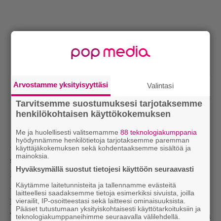
Arvostamme yksityisyyttäsi
Valintasi
Tarvitsemme suostumuksesi tarjotaksemme
henkilökohtaisen käyttökokemuksen
Me ja huolellisesti valitsemamme
88 teknologiakumppania
hyödynnämme henkilötietoja tarjotaksemme paremman
– Eri tahojen kanssa on käyty neuvotteluita. Mitään
käyttäjäkokemuksen sekä kohdentaaksemme sisältöä ja
mainoksia.
sen tarkempaa ei ole vielä kuitenkaan lyöty
Hyväksymällä suostut tietojesi käyttöön seuraavasti
lukkoon.
Käytämme laitetunnisteita ja tallennamme evästeitä
– Kenties ollaan viisaampia Helsinki Music
laitteellesi saadaksemme tietoja esimerkiksi sivuista, joilla
vierailit, IP-osoitteestasi sekä laitteesi ominaisuuksista.
Marathon -esiintymisen (Bar Base 23.10.) jälkeen.
Pääset tutustumaan yksityiskohtaisesti käyttötarkoituksiin ja
Tuolle keikalle on tulossa edustava kattaus Suomen
teknologiakumppaneihimme seuraavalla välilehdellä.