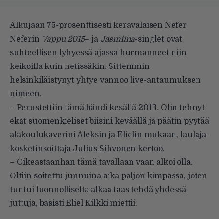
Alkujaan 75-prosenttisesti keravalaisen Nefer
Neferin
Vappu 2015
– ja
Jasmiina
-singlet ovat
suhteellisen lyhyessä ajassa hurmanneet niin
keikoilla kuin netissäkin. Sittemmin
helsinkiläistynyt yhtye vannoo live-antaumuksen
nimeen.
– Perustettiin tämä bändi kesällä 2013. Olin tehnyt
ekat suomenkieliset biisini keväällä ja päätin pyytää
alakoulukaverini Aleksin ja Elielin mukaan, laulaja-
kosketinsoittaja Julius Sihvonen kertoo.
– Oikeastaanhan tämä tavallaan vaan alkoi olla.
Oltiin soitettu junnuina aika paljon kimpassa, joten
tuntui luonnolliselta alkaa taas tehdä yhdessä
juttuja, basisti Eliel Kilkki miettii.