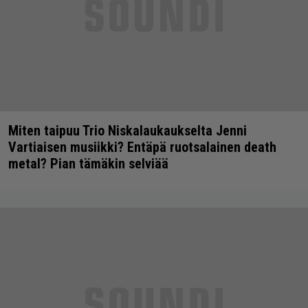
Miten taipuu Trio Niskalaukaukselta Jenni
Vartiaisen musiikki? Entäpä ruotsalainen death
metal? Pian tämäkin selviää