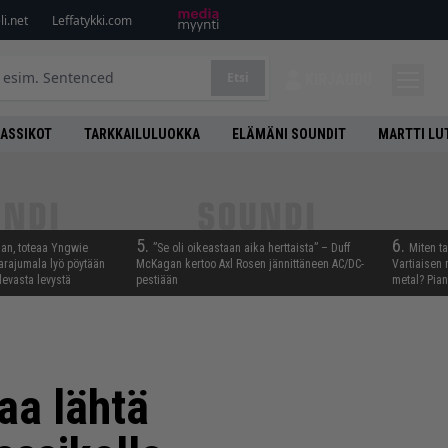
i.net
Leffatykki.com
Etsi
KIRJAUDU
LASSIKOT
TARKKAILULUOKKA
ELÄMÄNI SOUNDIT
MARTTI LU
5.
6.
aan, toteaa Yngwie
”Se oli oikeastaan aika herttaista” – Duff
Miten t
arajumala lyö pöytään
McKagan kertoo Axl Rosen jännittäneen AC/DC-
Vartiaisen 
levasta levystä
pestiään
metal? Pian
aa lähtä