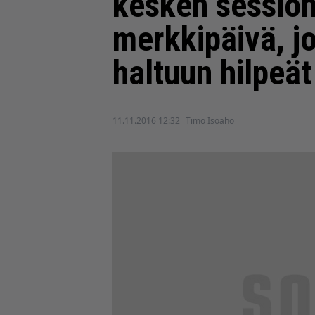
kesken session
merkkipäivä, jo
haltuun hilpeät
11.11.2016 12:32
Timo Isoaho