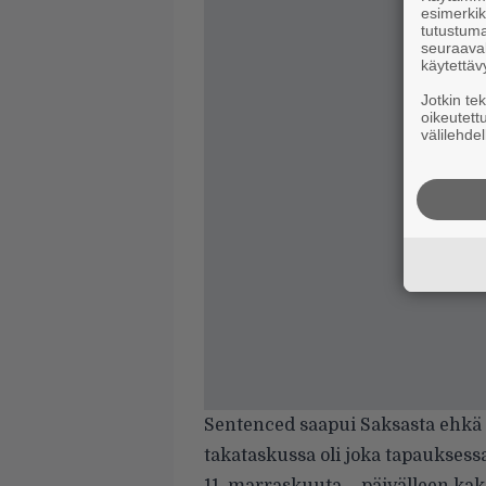
esimerkiks
tutustuma
seuraaval
käytettäv
Jotkin te
oikeutett
välilehdel
Sentenced saapui Saksasta ehkä
takataskussa oli joka tapauksess