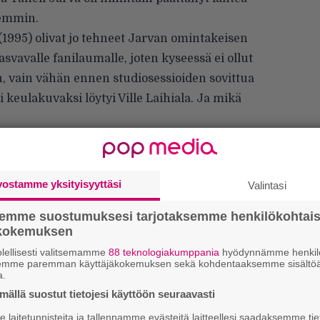
semmin.
(1995) olivat jo tehneet Jarvan omintakeisen
vavalle fanilaumalle, joten kyseessä ei ollut
, vain vähän ennen studiosessioiden sovittua
keulakuvaksi löytyi Ville Laihiala. Ja mikä
pistä sisääntuloa tekee jossain määrin mieli
enen liittoon
. Kumpikin orkesteri etsiskeli
ksessa jo hieman epätoivoisestikin), eikä niitä
vostamme yksityisyyttäsi
Valintasi
uvia todellakaan kasva ihan joka puussa. Eikä
semme suostumuksesi tarjotaksemme henkilökohtai
alta kuin Oulustakin löytyi lopulta
ökokemuksen
pien bändien urat lähtivät nousukiitoon
lellisesti valitsemamme
88 teknologiakumppania
hyödynnämme henkilö
sellaiseen).
semme paremman käyttäjäkokemuksen sekä kohdentaaksemme sisältöä
a.
Ar
ällä suostut tietojesi käyttöön seuraavasti
su
laitetunnisteita ja tallennamme evästeitä laitteellesi saadaksemme tie