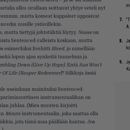
sikymmentä vuotta sitten – ja se sai mainion
me
etalia alku-urallaan soittanut yhtye veteli nyt
yemmin, mutta komeat kappaleet upposivat
”T
ncedin uusille ystävillekin.
A.
 mutta tiettyjä johtotähtiä löytyy.
Noose
on
ista Sentenced-ralleista koskaan, mutta
Ja
ko
s esimerkiksi livehitti
Bleed
, jo nimellään
sekä lopun ajan synkeitä tunnelmia ja
Jy
mbling Down (Give Up Hope)
. Entä
Sun Won’t
Ka
r Of Life (Reaper Redeemer)
? Silkkoja ässiä
ule useinkaan mainituksi Sentenced-
a pariminuuttinen instrumentaalihan on
ulan juhlaa. (Mies muuten kirjoitti
tun
Mourn
-instrumentaalin
, joka saattaa olla
ikkia, jota tämä maa päällään kantaa. Jos