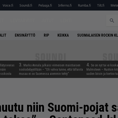
Voice.fi
Soundi.fi
Pelaaja.fi
Inferno.fi
Rumba.fi
Tilt.fi
Metel
ET
LEVYARVIOT
JUTUT
LEHTI
ALIT
ENSINÄYTTÖ
RIP
KEIKKA
SUOMALAISEN ROCKIN K
3.
4.
llätysvieras
Marko Annala julkaisi viimeisen maistiaisen
Se on nyt tai ei kosk
 näin
soolodebyytiltään – ”Oli vahva tunne, että tällaista
Malmsteen – Ruotsin kit
assikosta
musaa ei oo Suomessa aiemmin tehty”
uuden biisin ja kertoo tu
uutu niin Suomi-pojat s