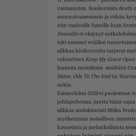
11. marraskuuta – päivälleen kak
vastaanoton. Koukeroista death m
suoraviivaisemmin ja vähän kev
niin vanhoille faneille kuin Sente
Downille
ei eksynyt notkahduksia,
toki noussut erääksi tunnetuimm
silkkaa kivikovuutta tarjovat myö
vakuuttava
Keep My Grave Open
komeita melodioita sisältävä
Cru
Shine, Ode To The End
tai
Warrio
nekin.
Esimerkiksi
0132
ei puolestaan t
juhlapuheissa, mutta tämä vaja
silkkaa soolokitaristi Miika Tenk
myöhemmin isoisälleen omiste
kauneinta ja melankolisinta musi