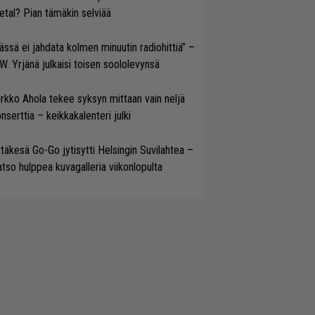
tal? Pian tämäkin selviää
ässä ei jahdata kolmen minuutin radiohittiä” –
W. Yrjänä julkaisi toisen soololevynsä
rkko Ahola tekee syksyn mittaan vain neljä
nserttia – keikkakalenteri julki
täkesä Go-Go jytisytti Helsingin Suvilahtea –
tso hulppea kuvagalleria viikonlopulta