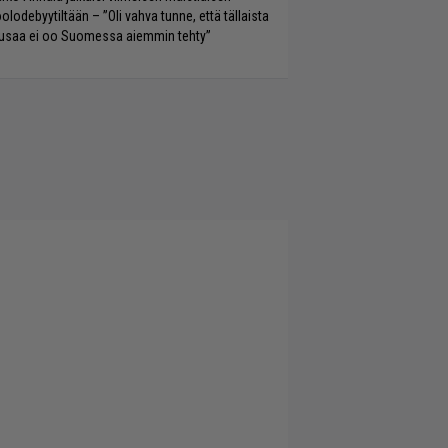
olodebyytiltään – ”Oli vahva tunne, että tällaista
saa ei oo Suomessa aiemmin tehty”