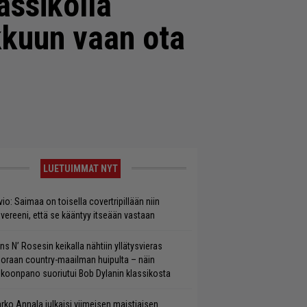
assikolla
ikkuun vaan ota
LUETUIMMAT NYT
vio: Saimaa on toisella covertripillään niin
vereeni, että se kääntyy itseään vastaan
ns N’ Rosesin keikalla nähtiin yllätysvieras
oraan country-maailman huipulta – näin
koonpano suoriutui Bob Dylanin klassikosta
rko Annala julkaisi viimeisen maistiaisen