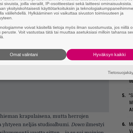
i sivuista, joilla vierailit, IP-osoitteestasi sekä laitteesi ominaisuuksista
an yksityiskohtaisesti käyttötarkoituksiin ja teknologiakumppaneihimm
Gu
la välilehdellä. Hylkääminen voi vaikuttaa sivuston toimivuuteen ja
su
yyteen.
ko
knologiamme voivat käsitellä tietoja myös ilman suostumusta, jos niillä o
u peruste. Voit vastustaa tätä tai muuttaa asetuksiasi milloin tahansa se
lä.
Ma
so
tä
Omat valintani
Hyväksyn kaikki
Se
Tietosuojak
Ma
uu
”S
M
A
 hieman krapulaisena, mutta herrojen
Mi
a yhtyeen neljäs studioalbumi.
Down
ilmestyi
Va