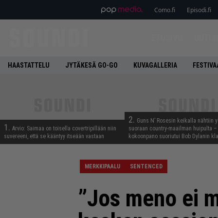
Como.fi
Episodi.fi
ETUSIVU
UUTIS
HAASTATTELU
JYTÄKESÄ GO-GO
KUVAGALLERIA
FESTIVA
2.
Guns N’ Rosesin keikalla nähtiin y
1.
Arvio: Saimaa on toisella covertripillään niin
suoraan country-maailman huipulta –
suvereeni, että se kääntyy itseään vastaan
kokoonpano suoriutui Bob Dylanin kl
MERKKIPAALU
SENTENCED
”Jos meno ei m