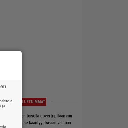
sen
tietoja
LUETUIMMAT
 ja
vio: Saimaa on toisella covertripillään niin
vereeni, että se kääntyy itseään vastaan
toja