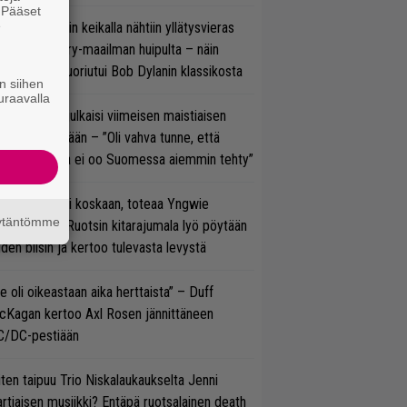
. Pääset
e
ns N’ Rosesin keikalla nähtiin yllätysvieras
oraan country-maailman huipulta – näin
koonpano suoriutui Bob Dylanin klassikosta
n siihen
uraavalla
rko Annala julkaisi viimeisen maistiaisen
olodebyytiltään – ”Oli vahva tunne, että
llaista musaa ei oo Suomessa aiemmin tehty”
 on nyt tai ei koskaan, toteaa Yngwie
äytäntömme
lmsteen – Ruotsin kitarajumala lyö pöytään
den biisin ja kertoo tulevasta levystä
e oli oikeastaan aika herttaista” – Duff
cKagan kertoo Axl Rosen jännittäneen
C/DC-pestiään
ten taipuu Trio Niskalaukaukselta Jenni
rtiaisen musiikki? Entäpä ruotsalainen death