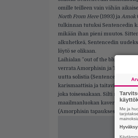
omille teilleen vain vähän aikai
North From Here
(1993) ja
Amok
tulkinnan tutuksi Sentencedin kas
mikään ihan pieni muutos. Sitten
alkuhetkeä, Sentencedin uudeksi 
löytö se olikaan.
Laihialan ”out of the blue” -tyyp
verrata
Amorphisin ja Tomi Jouts
uutta solistia (Sentencedin tapau
Ar
karismaattisia ja taitavia keulak
Tarvit
joka toisessakaan. Silti niin Lohj
käytt
maailmanluokan kaveri, ja molem
Me ja huo
(Amorphisin tapauksessa uuteen 
tarjotak
mainoksi
Hyväksym
Käytämme 