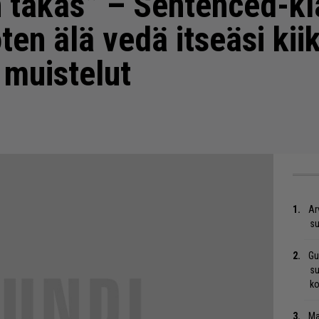
 takas” – Sentenced-kl
ten älä vedä itseäsi ki
 muistelut
Ar
su
Gu
su
ko
Ma