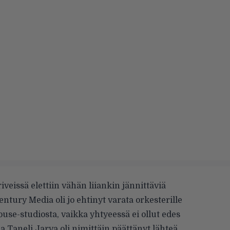
eissä elettiin vähän liiankin jännittäviä
ntury Media oli jo ehtinyt varata orkesterille
use-studiosta, vaikka yhtyeessä ei ollut edes
ja Taneli Jarva oli nimittäin päättänyt lähteä