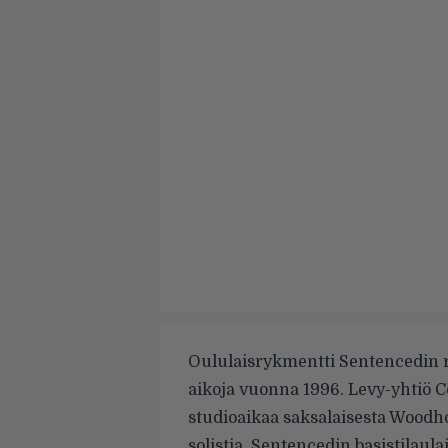
Oululaisrykmentti Sentencedin riv
aikoja vuonna 1996. Levy-yhtiö Ce
studioaikaa saksalaisesta Woodho
solistia. Sentencedin basistilaula