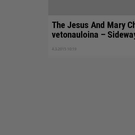
The Jesus And Mary Ch
vetonauloina – Sidewa
4.3.2015 10:19