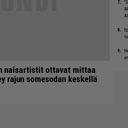
”S
M
A
Ep
tu
Ne
en
n naisartistit ottavat mittaa
Rey rajun somesodan keskellä