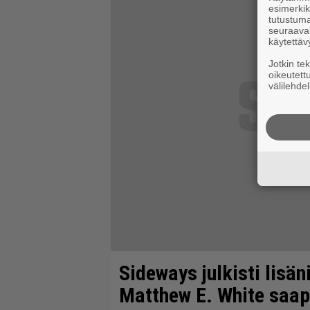
esimerkiks
tutustuma
seuraaval
käytettäv
Jotkin te
oikeutett
välilehdel
Sideways julkisti lisän
Matthew E. White saa