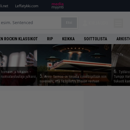
i.net
Leffatykki.com
Etsi
KIRJAUDU
N ROCKIN KLASSIKOT
RIP
KEIKKA
SOITTOLISTA
ARKIST
6.
 hornaan ja takaisin –
Työläis
5.
ruotsalaislaulaja julkaisi
Arvio: Saimaa on toisella covertripillään niin
Tumppi Varo
suvereeni, että se kääntyy itseään vastaan
tiukasti k