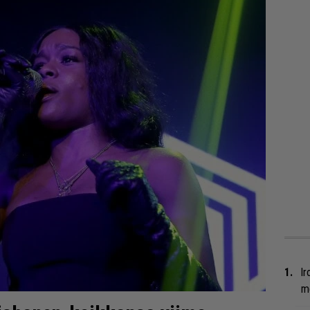
Ir
me