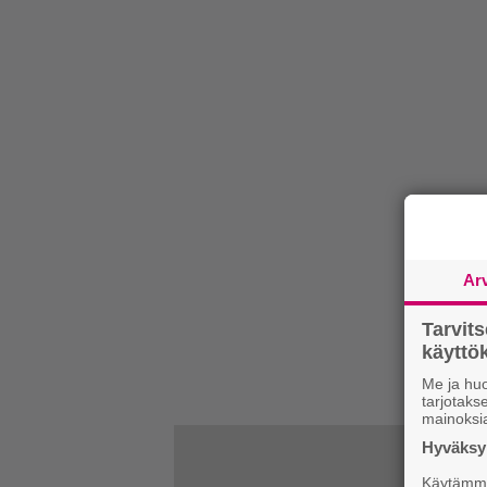
Ar
Tarvit
käytt
Me ja huo
tarjotak
mainoksi
Hyväksym
Käytämme 