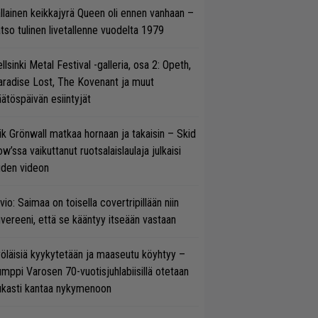
llainen keikkajyrä Queen oli ennen vanhaan –
tso tulinen livetallenne vuodelta 1979
llsinki Metal Festival -galleria, osa 2: Opeth,
radise Lost, The Kovenant ja muut
ätöspäivän esiintyjät
ik Grönwall matkaa hornaan ja takaisin – Skid
w’ssa vaikuttanut ruotsalaislaulaja julkaisi
uden videon
vio: Saimaa on toisella covertripillään niin
vereeni, että se kääntyy itseään vastaan
öläisiä kyykytetään ja maaseutu köyhtyy –
mppi Varosen 70-vuotisjuhlabiisillä otetaan
ukasti kantaa nykymenoon