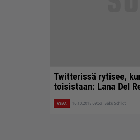
Twitterissä rytisee, ku
toisistaan: Lana Del 
10.10.2018 09:53
Saku Schildt
ASIAA