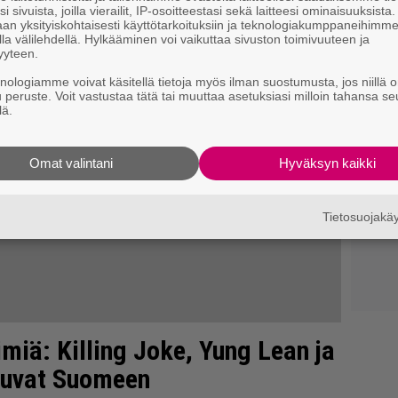
i sivuista, joilla vierailit, IP-osoitteestasi sekä laitteesi ominaisuuksista
an yksityiskohtaisesti käyttötarkoituksiin ja teknologiakumppaneihimm
la välilehdellä. Hylkääminen voi vaikuttaa sivuston toimivuuteen ja
yyteen.
knologiamme voivat käsitellä tietoja myös ilman suostumusta, jos niillä o
u peruste. Voit vastustaa tätä tai muuttaa asetuksiasi milloin tahansa se
lä.
Omat valintani
Hyväksyn kaikki
Tietosuojak
imiä: Killing Joke, Yung Lean ja
puvat Suomeen