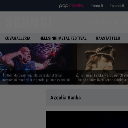
Como.fi
Episodi.fi
ETUSIVU
UUTIS
KUVAGALLERIA
HELLSINKI METAL FESTIVAL
HAASTATTELU
1.
2.
Iron Maidenin keulilla on laulanut tähän
Tällainen keikkajyrä Queen oli e
mennessä tasan yksi legenda, julistaa ex-solisti
– katso tulinen livetallenne vuodelta
Azealia Banks