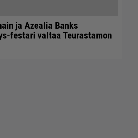
ain ja Azealia Banks
ys-festari valtaa Teurastamon