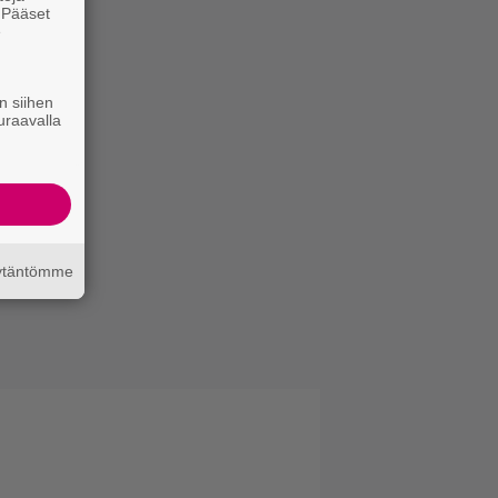
. Pääset
e
n siihen
uraavalla
äytäntömme