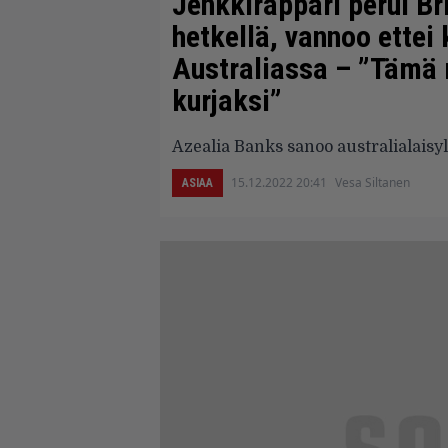
Jenkkiräppäri perui B
hetkellä, vannoo ettei
Australiassa – ”Tämä 
kurjaksi”
Azealia Banks sanoo australialaisyle
15.12.2022 20:41
Vesa Siltanen
ASIAA