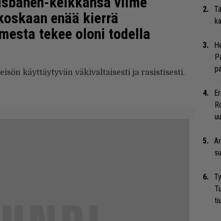
risbanen-keikkansa viime
Tä
 koskaan enää kierrä
ka
mesta tekee oloni todella
He
Pa
pä
isön käyttäytyvän väkivaltaisesti ja rasistisesti.
Er
Ro
u
Ar
su
Ty
Tu
ti