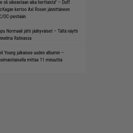
e oli oikeastaan aika herttaista” – Duff
cKagan kertoo Axl Rosen jännittäneen
C/DC-pestiään
pu Normaali jätti jäähyväiset – Tältä näytti
nnelma Ratinassa
il Young julkaisee uuden albumin –
simaistiaisella mittaa 11 minuuttia