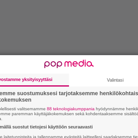
vostamme yksityisyyttäsi
Valintasi
semme suostumuksesi tarjotaksemme henkilökohtai
ökokemuksen
lellisesti valitsemamme
88 teknologiakumppania
hyödynnämme henkilö
semme paremman käyttäjäkokemuksen sekä kohdentaaksemme sisältöä
a.
ällä suostut tietojesi käyttöön seuraavasti
laitetunnisteita ja tallennamme evästeitä laitteellesi saadaksemme tie