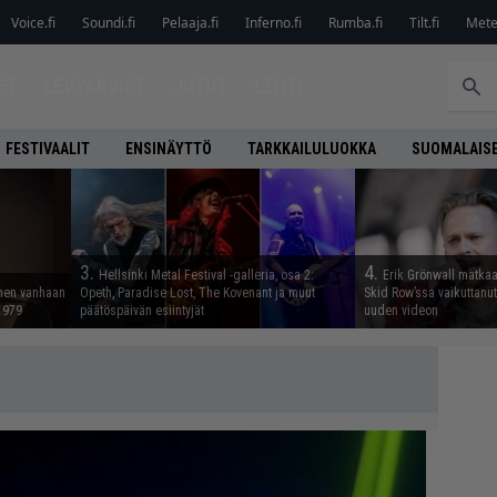
Voice.fi
Soundi.fi
Pelaaja.fi
Inferno.fi
Rumba.fi
Tilt.fi
Metel
ET
LEVYARVIOT
JUTUT
LEHTI
FESTIVAALIT
ENSINÄYTTÖ
TARKKAILULUOKKA
SUOMALAISE
3.
4.
Hellsinki Metal Festival -galleria, osa 2:
Erik Grönwall matkaa
nnen vanhaan
Opeth, Paradise Lost, The Kovenant ja muut
Skid Row’ssa vaikuttanut 
 1979
päätöspäivän esiintyjät
uuden videon