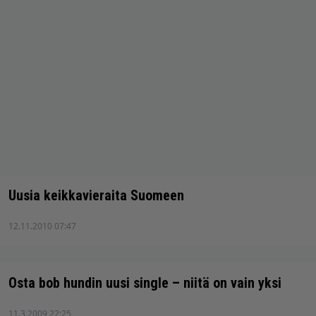
Uusia keikkavieraita Suomeen
12.11.2010 07:47
Osta bob hundin uusi single – niitä on vain yksi
11.3.2009 22:25