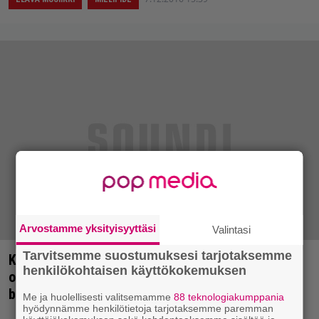
Arvostamme yksityisyyttäsi
Valintasi
Tarvitsemme suostumuksesi tarjotaksemme
Kilpailu tanakan ruotsalaisen rockin ystäville:
henkilökohtaisen käyttökokemuksen
osallistu ja voita liput Bob Hundin keikalle + tapaa
bändi!
Me ja huolellisesti valitsemamme
88 teknologiakumppania
hyödynnämme henkilötietoja tarjotaksemme paremman