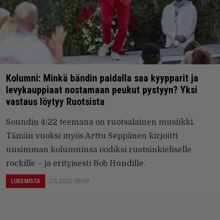
Kolumni: Minkä bändin paidalla saa kyypparit ja
levykauppiaat nostamaan peukut pystyyn? Yksi
vastaus löytyy Ruotsista
Soundin 4/22 teemana on ruotsalainen musiikki.
Tämän vuoksi myös Arttu Seppänen kirjoitti
uusimman kolumninsa oodiksi ruotsinkieliselle
rockille – ja erityisesti Bob Hundille.
2.5.2022 08:49
LUKEMISTA