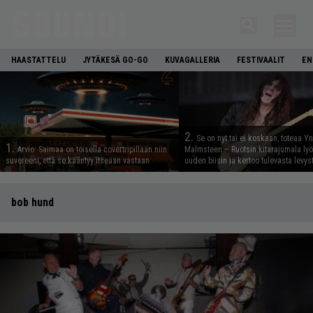
HAASTATTELU
JYTÄKESÄ GO-GO
KUVAGALLERIA
FESTIVAALIT
EN
2.
Se on nyt tai ei koskaan, toteaa Y
1.
Arvio: Saimaa on toisella covertripillään niin
Malmsteen – Ruotsin kitarajumala ly
suvereeni, että se kääntyy itseään vastaan
uuden biisin ja kertoo tulevasta levys
bob hund