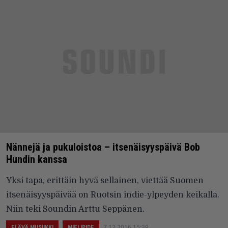
Nännejä ja pukuloistoa – itsenäisyyspäivä Bob
Hundin kanssa
Yksi tapa, erittäin hyvä sellainen, viettää Suomen
itsenäisyyspäivää on Ruotsin indie-ylpeyden keikalla.
Niin teki Soundin Arttu Seppänen.
7.12.2016 15:39
ELÄVÄ MUSIIKKI
MIELIPIDE