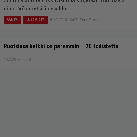
Soittolistamme viikkovisiitillä kuljetaan Hurulasta
aina Taikametsään saakka.
6.10.2016 19:07
Eero Tarmo
ÄÄNTÄ
LUKEMISTA
Ruotsissa kaikki on paremmin – 20 todistetta
14.7.2013 20:48