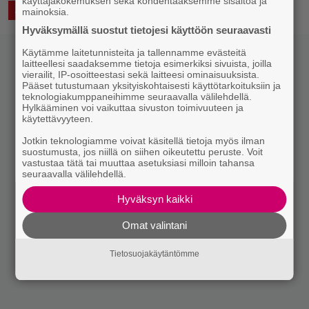
käyttäjäkokemuksen sekä kohdentaaksemme sisältöä ja
22.11.2016 17:00
AIVOJUMPPAA
mainoksia.
Hyväksymällä suostut tietojesi käyttöön seuraavasti
Käytämme laitetunnisteita ja tallennamme evästeitä
laitteellesi saadaksemme tietoja esimerkiksi sivuista, joilla
vierailit, IP-osoitteestasi sekä laitteesi ominaisuuksista.
Pääset tutustumaan yksityiskohtaisesti käyttötarkoituksiin ja
teknologiakumppaneihimme seuraavalla välilehdellä.
Hylkääminen voi vaikuttaa sivuston toimivuuteen ja
käytettävyyteen.
Jotkin teknologiamme voivat käsitellä tietoja myös ilman
suostumusta, jos niillä on siihen oikeutettu peruste. Voit
vastustaa tätä tai muuttaa asetuksiasi milloin tahansa
seuraavalla välilehdellä.
Hyväksyn kaikki
Omat valintani
Tietosuojakäytäntömme