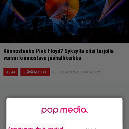
Kiinnostaako Pink Floyd? Syksyllä olisi tarjolla
varsin kiinnostava jäähallikeikka
15.3.2024 16:53
Saku Schildt
ASIAA
ELÄVÄ MUSIIKKI
Arvostamme yksityisyyttäsi