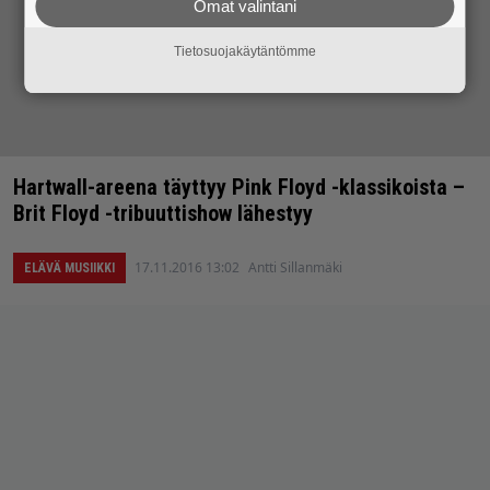
Omat valintani
Tietosuojakäytäntömme
Hartwall-areena täyttyy Pink Floyd -klassikoista –
Brit Floyd -tribuuttishow lähestyy
17.11.2016 13:02
Antti Sillanmäki
ELÄVÄ MUSIIKKI