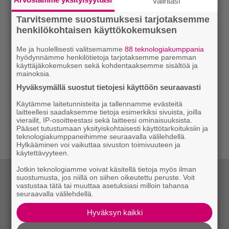
Valintasi
Tarvitsemme suostumuksesi tarjotaksemme
henkilökohtaisen käyttökokemuksen
Me ja huolellisesti valitsemamme
88 teknologiakumppania
hyödynnämme henkilötietoja tarjotaksemme paremman
käyttäjäkokemuksen sekä kohdentaaksemme sisältöä ja
mainoksia.
Hyväksymällä suostut tietojesi käyttöön seuraavasti
Käytämme laitetunnisteita ja tallennamme evästeitä
laitteellesi saadaksemme tietoja esimerkiksi sivuista, joilla
vierailit, IP-osoitteestasi sekä laitteesi ominaisuuksista.
Pääset tutustumaan yksityiskohtaisesti käyttötarkoituksiin ja
teknologiakumppaneihimme seuraavalla välilehdellä.
Hylkääminen voi vaikuttaa sivuston toimivuuteen ja
käytettävyyteen.
Jotkin teknologiamme voivat käsitellä tietoja myös ilman
suostumusta, jos niillä on siihen oikeutettu peruste. Voit
vastustaa tätä tai muuttaa asetuksiasi milloin tahansa
seuraavalla välilehdellä.
Hyväksyn kaikki