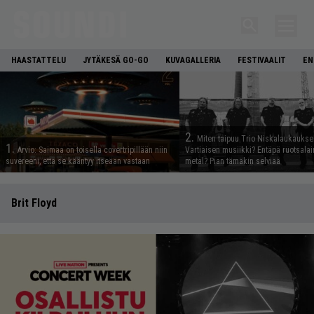
HAASTATTELU
JYTÄKESÄ GO-GO
KUVAGALLERIA
FESTIVAALIT
EN
2.
Miten taipuu Trio Niskalaukaukse
1.
Arvio: Saimaa on toisella covertripillään niin
Vartiaisen musiikki? Entäpä ruotsala
suvereeni, että se kääntyy itseään vastaan
metal? Pian tämäkin selviää
Brit Floyd