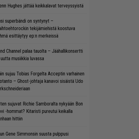
enn Hughes jättää keikkalavat terveyssyistä
si superbändi on syntynyt –
ihtoehtorockin tekijämiehistä koostuva
hmä esittäytyy ep:n merkeissä
ind Channel palaa tauolta – Jäähallikonsertti
 uutta musiikkia luvassa
in sujuu Tobias Forgelta Acceptin varhainen
otanto – Ghost-johtaja kanavoi sisäistä Udo
rkschneideriaan
ten sujuvat Richie Samboralta nykyään Bon
vi -hommat? Kitaristi pureutui keikalla
nhaan hittiin
un Gene Simmonsin suusta pulppusi