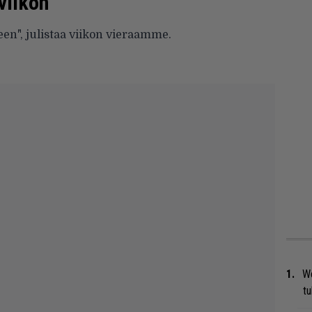
viikon
en", julistaa viikon vieraamme.
We
t