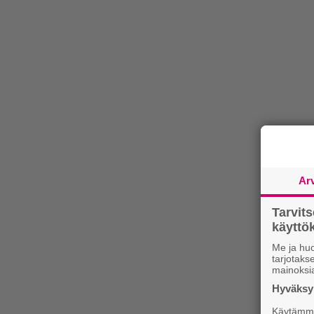
Ar
Tarvit
käytt
Me ja huo
tarjotak
mainoksi
Hyväksym
Käytämme 