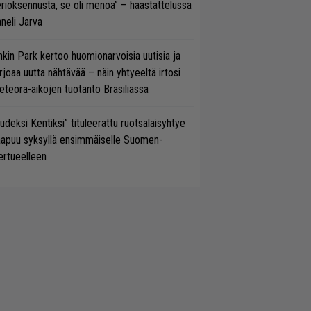
rioksennusta, se oli menoa” – haastattelussa
neli Jarva
nkin Park kertoo huomionarvoisia uutisia ja
rjoaa uutta nähtävää – näin yhtyeeltä irtosi
teora-aikojen tuotanto Brasiliassa
udeksi Kentiksi” tituleerattu ruotsalaisyhtye
aapuu syksyllä ensimmäiselle Suomen-
ertueelleen