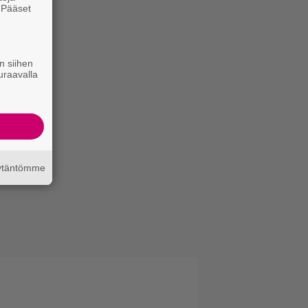
. Pääset
e
n siihen
uraavalla
äytäntömme