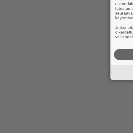
esimerkiks
tutustuma
seuraaval
käytettäv
Jotkin te
oikeutett
välilehdel