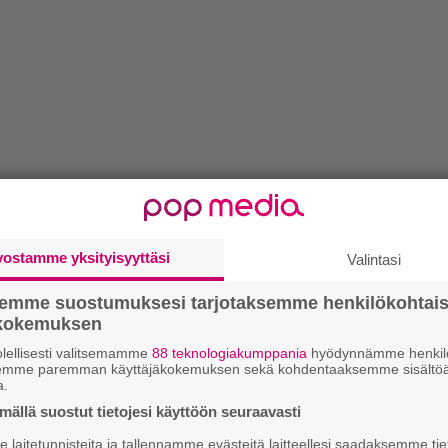
vostamme yksityisyyttäsi
Valintasi
semme suostumuksesi tarjotaksemme henkilökohtai
ökokemuksen
lellisesti valitsemamme
88 teknologiakumppania
hyödynnämme henkilö
semme paremman käyttäjäkokemuksen sekä kohdentaaksemme sisältöä
a.
ällä suostut tietojesi käyttöön seuraavasti
laitetunnisteita ja tallennamme evästeitä laitteellesi saadaksemme tie