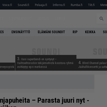
Voice.fi
Soundi.fi
Pelaaja.fi
Inferno.fi
Rumba.fi
Tilt.fi
Metel
ET
LEVYARVIOT
JUTUT
LEHTI
NES
ENSINÄYTTÖ
ELÄMÄNI SOUNDIT
RIP
KEIKKA
SO
3.
Uusi superbändi on syntynyt –
4.
Vaihtoehtorockin tekijämiehistä koostuva ryhmä
Blind Channel palaa 
erveyssyistä
esittäytyy ep:n merkeissä
Jäähallikonsertti ja uut
japuheita – Parasta juuri nyt -