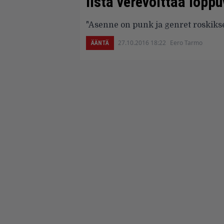
lista verevöittää loppu
"Asenne on punk ja genret roskikse
27.10.2016 18:22
Eero Tarmo
ÄÄNTÄ