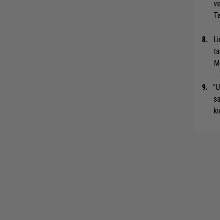
ve
Ta
Li
ta
Me
”U
s
ki