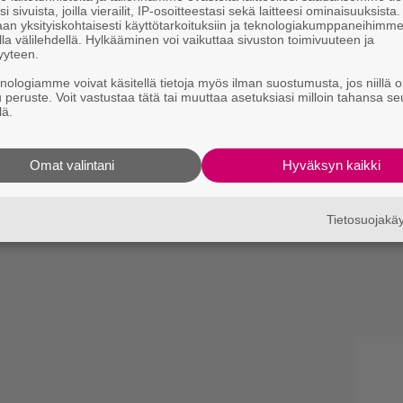
i sivuista, joilla vierailit, IP-osoitteestasi sekä laitteesi ominaisuuksista
an yksityiskohtaisesti käyttötarkoituksiin ja teknologiakumppaneihimm
la välilehdellä. Hylkääminen voi vaikuttaa sivuston toimivuuteen ja
yyteen.
knologiamme voivat käsitellä tietoja myös ilman suostumusta, jos niillä o
u peruste. Voit vastustaa tätä tai muuttaa asetuksiasi milloin tahansa se
lä.
Omat valintani
Hyväksyn kaikki
Tietosuojak