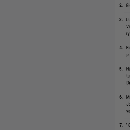
Gl
Uu
Va
ry
Bl
ja
Nä
tu
Di
Mi
Jo
va
”K