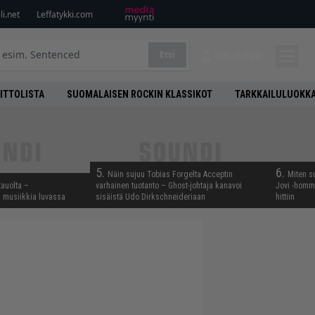
i.net
Leffatykki.com
Etsi
KIRJAUDU
ITTOLISTA
SUOMALAISEN ROCKIN KLASSIKOT
TARKKAILULUOKK
5.
6.
Näin sujuu Tobias Forgelta Acceptin
Miten s
tauolta –
varhainen tuotanto – Ghost-johtaja kanavoi
Jovi -homma
ta musiikkia luvassa
sisäistä Udo Dirkschneideriaan
hittiin