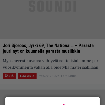
Jori Sjöroos, Jyrki 69, The National… – Parasta
juuri nyt on kuunnella parasta musiikkia
Myös herrat kuvassa viihtyvät soittolistallamme pari
vuosikymmentä vakan alla pidetyllä materiaalillaan.
29.6.2017 19:25
Eero Tarmo
ÄÄNTÄ
LUKEMISTA