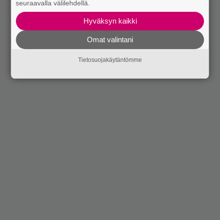
seuraavalla välilehdellä.
Hyväksyn kaikki
Omat valintani
Tietosuojakäytäntömme