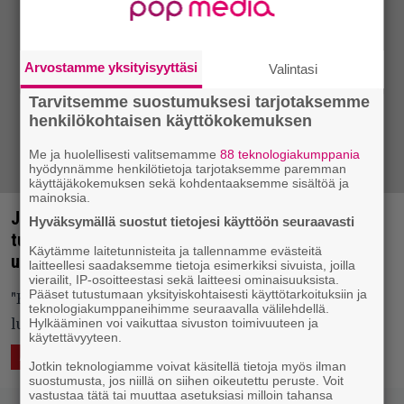
Arvostamme yksityisyyttäsi
Valintasi
Tarvitsemme suostumuksesi tarjotaksemme
henkilökohtaisen käyttökokemuksen
Me ja huolellisesti valitsemamme
88 teknologiakumppania
hyödynnämme henkilötietoja tarjotaksemme paremman
käyttäjäkokemuksen sekä kohdentaaksemme sisältöä ja
mainoksia.
Jaakko Eino Kalevin ja Long-Samin toinen
Hyväksymällä suostut tietojesi käyttöön seuraavasti
tuleminen – Man Duon tulevan levyn ensisingle
Käytämme laitetunnisteita ja tallennamme evästeitä
ulkona
laitteellesi saadaksemme tietoja esimerkiksi sivuista, joilla
vierailit, IP-osoitteestasi sekä laitteesi ominaisuuksista.
Pääset tutustumaan yksityiskohtaisesti käyttötarkoituksiin ja
"Kappale käsittelee tapahtumia, jotka ovat
teknologiakumppaneihimme seuraavalla välilehdellä.
Hylkääminen voi vaikuttaa sivuston toimivuuteen ja
luonteeltaan lähes katastrofaalisia."
käytettävyyteen.
29.6.2017 10:38
Vesa Siltanen
ÄÄNTÄ
ASIAA
Jotkin teknologiamme voivat käsitellä tietoja myös ilman
suostumusta, jos niillä on siihen oikeutettu peruste. Voit
vastustaa tätä tai muuttaa asetuksiasi milloin tahansa