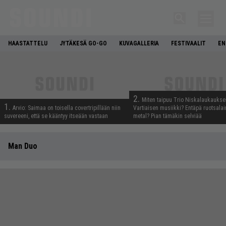
HAASTATTELU
JYTÄKESÄ GO-GO
KUVAGALLERIA
FESTIVAALIT
EN
2.
Miten taipuu Trio Niskalaukaukse
1.
Arvio: Saimaa on toisella covertripillään niin
Vartiaisen musiikki? Entäpä ruotsala
suvereeni, että se kääntyy itseään vastaan
metal? Pian tämäkin selviää
Man Duo