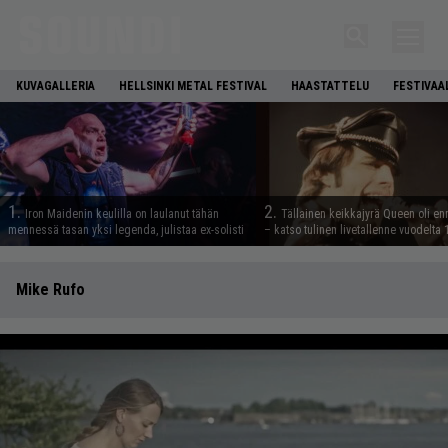
KUVAGALLERIA
HELLSINKI METAL FESTIVAL
HAASTATTELU
FESTIVAA
1.
2.
Iron Maidenin keulilla on laulanut tähän
Tällainen keikkajyrä Queen oli e
mennessä tasan yksi legenda, julistaa ex-solisti
– katso tulinen livetallenne vuodelta
Mike Rufo