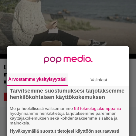
Ensinäyttö: Miltä näyttää Helsinki kalifornialaisen
muusikon silmin? Mike Rufo tarjoaa tähän
Arvostamme yksityisyyttäsi
Valintasi
vastauksen
Tarvitsemme suostumuksesi tarjotaksemme
henkilökohtaisen käyttökokemuksen
27.5.2022 12:03
Saku Schildt
KUVAA
Me ja huolellisesti valitsemamme
88 teknologiakumppania
hyödynnämme henkilötietoja tarjotaksemme paremman
käyttäjäkokemuksen sekä kohdentaaksemme sisältöä ja
mainoksia.
Hyväksymällä suostut tietojesi käyttöön seuraavasti