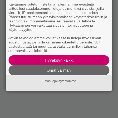
Käytämme laitetunnisteita ja tallennamme evästeitä
laitteellesi saadaksemme tietoja esimerkiksi sivuista, joilla
vierailit, IP-osoitteestasi sekä laitteesi ominaisuuksista.
Pääset tutustumaan yksityiskohtaisesti käyttötarkoituksiin ja
teknologiakumppaneihimme seuraavalla välilehdellä.
Hylkääminen voi vaikuttaa sivuston toimivuuteen ja
käytettävyyteen.
Jotkin teknologiamme voivat käsitellä tietoja myös ilman
suostumusta, jos niillä on siihen oikeutettu peruste. Voit
vastustaa tätä tai muuttaa asetuksiasi milloin tahansa
seuraavalla välilehdellä.
Hyväksyn kaikki
Omat valintani
Tietosuojakäytäntömme