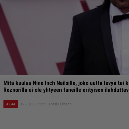
Mitä kuuluu Nine Inch Nailsille, joko uutta levyä tai 
Reznorilla ei ole yhtyeen faneille erityisen ilahdutta
19.6.2023 21:21
Anssi Eriksson
ASIAA