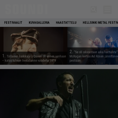
FESTIVAALIT
KUVAGALLERIA
HAASTATTELU
HELLSINKI METAL FESTI
2.
”Se oli oikeastaan aika herttaista”
1.
Tällainen keikkajyrä Queen oli ennen vanhaan
McKagan kertoo Axl Rosen jännittäne
– katso tulinen livetallenne vuodelta 1979
pestiään