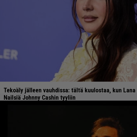
Tekoäly jälleen vauhdissa: tältä kuulostaa, kun Lana
Nailsiä Johnny Cashin tyyliin
Mitähän ne seuraavaksi keksivät?
4.5.2023 17:23
Vesa Siltanen
ÄÄNTÄ