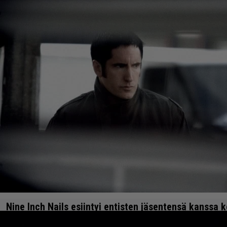
Nine Inch Nails esiintyi entisten jäsentensä kanssa
videoita katsottavissa