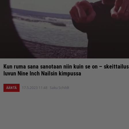
Kun ruma sana sanotaan niin kuin se on – skeittail
luvun Nine Inch Nailsin kimpussa
17.5.2023 11:48
Saku Schildt
ÄÄNTÄ