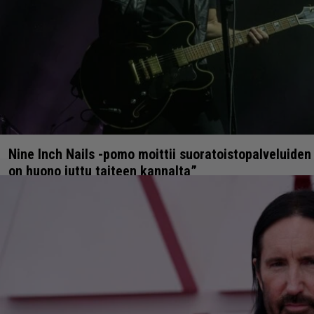
Nine Inch Nails -pomo moittii suoratoistopalveluiden
on huono juttu taiteen kannalta”
7.4.2024 22:00
Anssi Eriksson
ASIAA