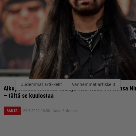
Artikkelien
Uudemmat artikkelit
Vanhemmat artikkelit
Alkuperäinen Anthrax-laulaja teki oman versionsa Nin
selaus
– tältä se kuulostaa
29.5.2022 18:50
Anssi Eriksson
ÄÄNTÄ