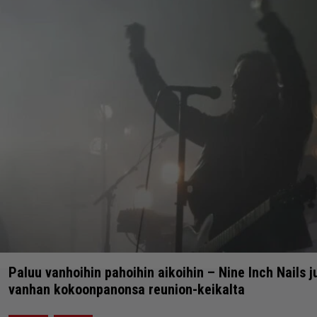
27.10.2022 19:24
Vesa Siltanen
ASIAA
Paluu vanhoihin pahoihin aikoihin – Nine Inch Nails j
vanhan kokoonpanonsa reunion-keikalta