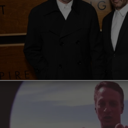
Nine Inch Nailsin Trent Reznorin uusin soundtrack-pro
mutanttininjakilpikonnat!
31.5.2023 12:09
Saku Schildt