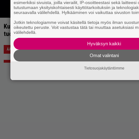
esimerkiksi sivuista, joilla vierailit, IP-osoitteestasi sekä laittee
tutustumaan yksityiskohtaisesti käyttötarkoituksiin ja teknolo
seuraavalla välilehdellä. Hylkääminen voi vaikuttaa sivuston toi
Jotkin teknologiamme voivat käsitellä tietoja myös ilman suostumu
Kuinka käy, kun St. Vincent ja Dave Grohl tarttuvat N
oikeutettu peruste. Voit vastustaa tätä tai muuttaa asetuksiasi m
välilehdellä.
tuotantoon? Kuunnellaanpa tästä
Tiesitkö? Terminator 2:ssa soi GNR:n You Could Be Min
ehdolla eräs toinen biisi
Hyväksyn kaikki
22.7.2022 20:58
Anssi Eriksson
ÄÄNTÄ
Omat valintani
30.8.2022 10:46
Saku Schildt
ASIAA
Tietosuojakäytäntömme