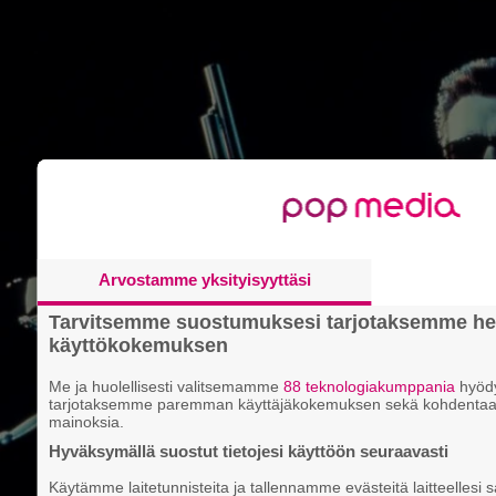
25.9.2022 20:23
Anssi Eriksson
ELÄVÄ MUSIIKKI
Arvostamme yksityisyyttäsi
Tarvitsemme suostumuksesi tarjotaksemme he
käyttökokemuksen
Me ja huolellisesti valitsemamme
88 teknologiakumppania
hyödy
tarjotaksemme paremman käyttäjäkokemuksen sekä kohdentaa
mainoksia.
Hyväksymällä suostut tietojesi käyttöön seuraavasti
Käytämme laitetunnisteita ja tallennamme evästeitä laitteellesi