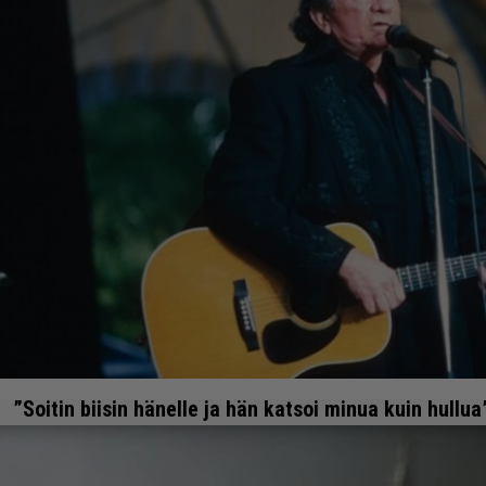
”Soitin biisin hänelle ja hän katsoi minua kuin hullu
Johnny Cashin ikonisen coverin syntyä