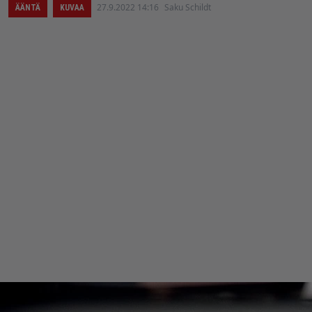
27.9.2022 14:16
Saku Schildt
ÄÄNTÄ
KUVAA