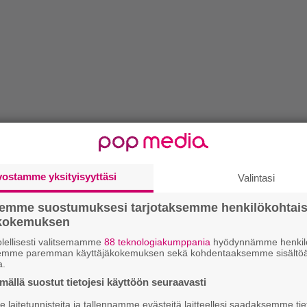
vostamme yksityisyyttäsi
Valintasi
semme suostumuksesi tarjotaksemme henkilökohtai
ökokemuksen
lellisesti valitsemamme
88 teknologiakumppania
hyödynnämme henkilö
semme paremman käyttäjäkokemuksen sekä kohdentaaksemme sisältöä
a.
ällä suostut tietojesi käyttöön seuraavasti
laitetunnisteita ja tallennamme evästeitä laitteellesi saadaksemme tie