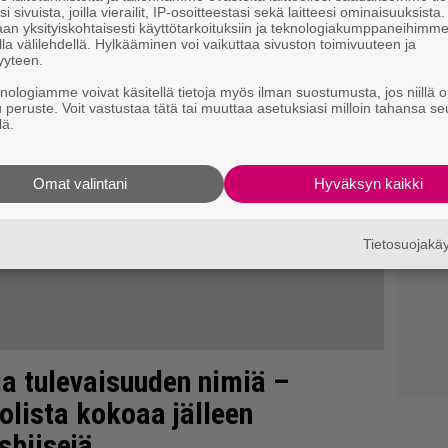
i sivuista, joilla vierailit, IP-osoitteestasi sekä laitteesi ominaisuuksista
an yksityiskohtaisesti käyttötarkoituksiin ja teknologiakumppaneihimm
la välilehdellä. Hylkääminen voi vaikuttaa sivuston toimivuuteen ja
yyteen.
knologiamme voivat käsitellä tietoja myös ilman suostumusta, jos niillä o
u peruste. Voit vastustaa tätä tai muuttaa asetuksiasi milloin tahansa se
lä.
Omat valintani
Hyväksyn kaikki
Tietosuojak
 ja tulevaisuuden nimiä –
tolista kokoaa jälleen
sbiisejä