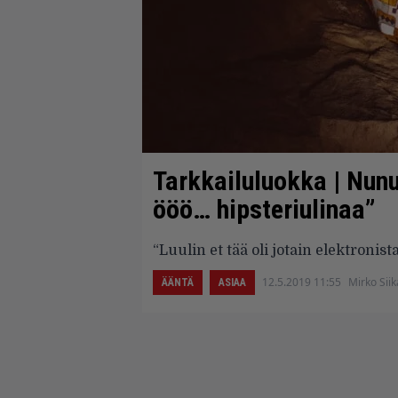
Tarkkailuluokka | Nunu
ööö… hipsteriulinaa”
“Luulin et tää oli jotain elektronis
12.5.2019 11:55
Mirko Sii
ÄÄNTÄ
ASIAA