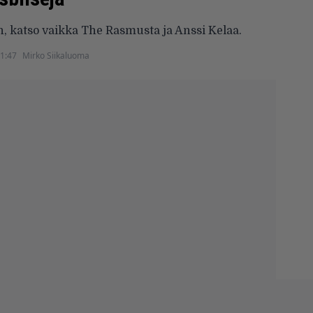
, katso vaikka The Rasmusta ja Anssi Kelaa.
21:47
Mirko Siikaluoma