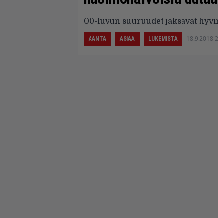
00-luvun suuruudet jaksavat hyvin
18.9.2018 
ÄÄNTÄ
ASIAA
LUKEMISTA