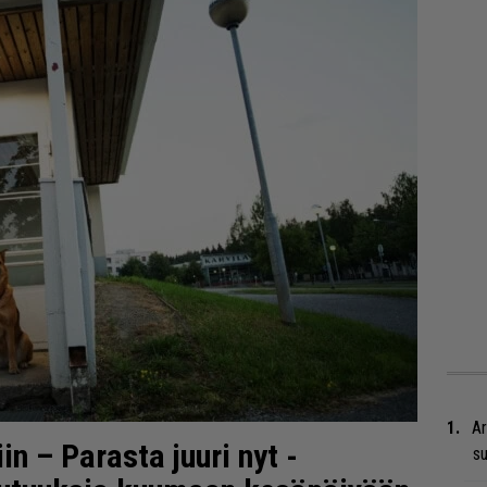
Ar
n – Parasta juuri nyt -
su