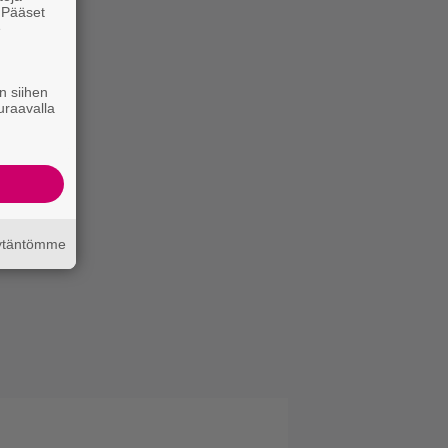
. Pääset
e
n siihen
uraavalla
äytäntömme