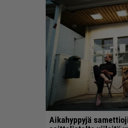
Aikahyppyjä samettiojii