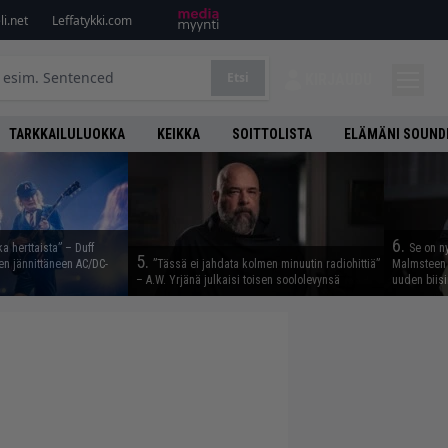
i.net
Leffatykki.com
Etsi
KIRJAUDU
TARKKAILULUOKKA
KEIKKA
SOITTOLISTA
ELÄMÄNI SOUND
6.
ka herttaista” – Duff
Se on n
5.
n jännittäneen AC/DC-
”Tässä ei jahdata kolmen minuutin radiohittiä”
Malmsteen 
– A.W. Yrjänä julkaisi toisen soololevynsä
uuden biisi