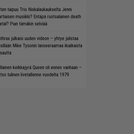
ten taipuu Trio Niskalaukaukselta Jenni
rtiaisen musiikki? Entäpä ruotsalainen death
tal? Pian tämäkin selviää
thrax julkaisi uuden videon – yhtye julistaa
isillään Mike Tysonin lanseeraamaa ikiaikaista
isautta
llainen keikkajyrä Queen oli ennen vanhaan –
tso tulinen livetallenne vuodelta 1979