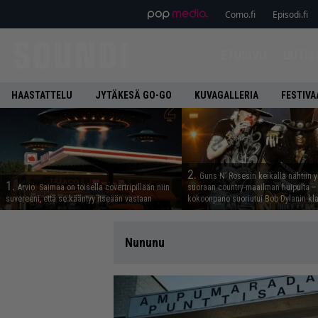
Como.fi
Episodi.fi
ETUSIVU
UUTIS
HAASTATTELU
JYTÄKESÄ GO-GO
KUVAGALLERIA
FESTIVA
2.
Guns N’ Rosesin keikalla nähtiin y
1.
Arvio: Saimaa on toisella covertripillään niin
suoraan country-maailman huipulta –
suvereeni, että se kääntyy itseään vastaan
kokoonpano suoriutui Bob Dylanin kl
Nununu