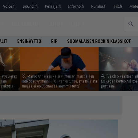
Voice.fi
Soundi.fi
Pelaaja.fi
Inferno.fi
Rumba.fi
Tilt.fi
Metel
ET
LEVYARVIOT
JUTUT
LEHTI
ALIT
ENSINÄYTTÖ
RIP
SUOMALAISEN ROCKIN KLASSIKOT
3.
4.
llätysvieras
Marko Annala julkaisi viimeisen maistiaisen
”Se oli oikeastaan ai
 näin
soolodebyytiltään – ”Oli vahva tunne, että tällaista
McKagan kertoo Axl Rose
assikosta
musaa ei oo Suomessa aiemmin tehty”
pestiään