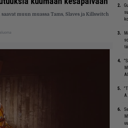
ä uutuuksia kuumaan kesäpäivään
Gu
su
a saavat muun muassa Tams, Slaves ja Killswitch
ko
kaluoma
Ma
so
tä
”S
M
A
”T
A.
Se
Ma
uu