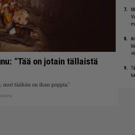
Mi
Va
me
An
bi
vi
nu: “Tää on jotain tällaistä
Tä
ka
ta, mut täähän on ihan poppia.”
kaluoma