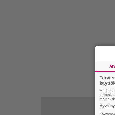
Ar
Tarvit
käytt
Me ja huo
tarjotak
mainoksi
Hyväksym
Käytämme 