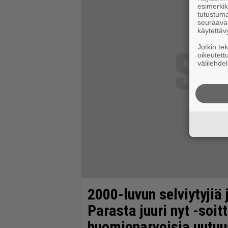
esimerkiks
tutustuma
seuraaval
käytettäv
Jotkin te
oikeutett
välilehdel
2000-luvun selviytyjiä
Parasta juuri nyt -soit
huomionarvoisia uutuu