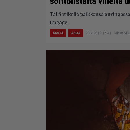
soittolistalta viileit
Tällä viikolla paikkansa auringoss
Engage.
23.7.2019 15:41
Mirko Sii
ÄÄNTÄ
ASIAA