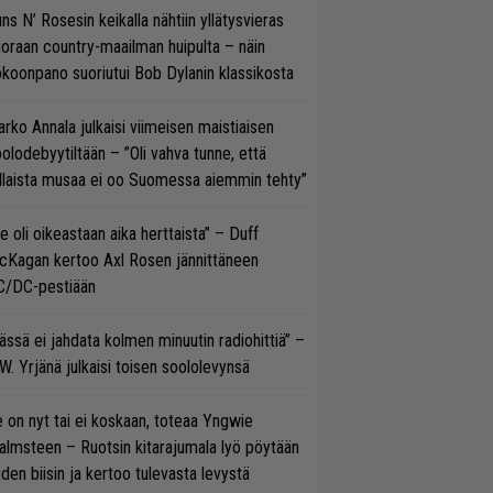
ns N’ Rosesin keikalla nähtiin yllätysvieras
oraan country-maailman huipulta – näin
koonpano suoriutui Bob Dylanin klassikosta
rko Annala julkaisi viimeisen maistiaisen
olodebyytiltään – ”Oli vahva tunne, että
llaista musaa ei oo Suomessa aiemmin tehty”
e oli oikeastaan aika herttaista” – Duff
cKagan kertoo Axl Rosen jännittäneen
C/DC-pestiään
ässä ei jahdata kolmen minuutin radiohittiä” –
W. Yrjänä julkaisi toisen soololevynsä
 on nyt tai ei koskaan, toteaa Yngwie
lmsteen – Ruotsin kitarajumala lyö pöytään
den biisin ja kertoo tulevasta levystä