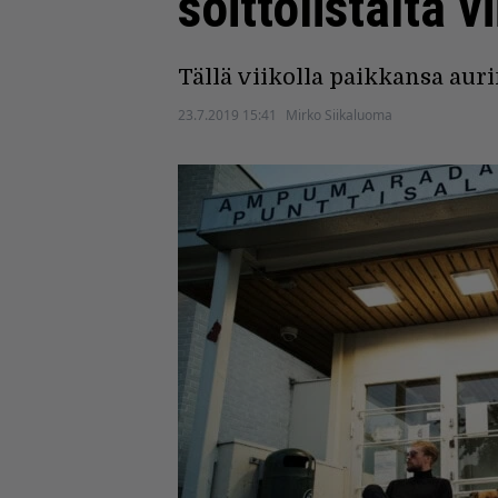
soittolistalta 
Tällä viikolla paikkansa aur
23.7.2019 15:41
Mirko Siikaluoma