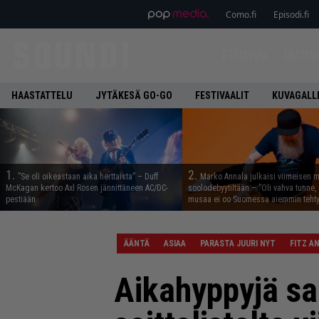
Como.fi
Episodi.fi
ETUSIVU
UUTIS
HAASTATTELU
JYTÄKESÄ GO-GO
FESTIVAALIT
KUVAGALL
1.
2.
”Se oli oikeastaan aika herttaista” – Duff
Marko Annala julkaisi viimeisen m
McKagan kertoo Axl Rosen jännittäneen AC/DC-
soolodebyytiltään – ”Oli vahva tunne, e
pestiään
musaa ei oo Suomessa aiemmin tehty
ÄÄNTÄ
ASIAA
PARASTA JUURI NYT
FITZ A
Aikahyppyjä sam