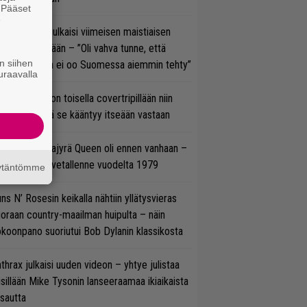
. Pääset
e
rko Annala julkaisi viimeisen maistiaisen
olodebyytiltään – ”Oli vahva tunne, että
n siihen
llaista musaa ei oo Suomessa aiemmin tehty”
uraavalla
vio: Saimaa on toisella covertripillään niin
vereeni, että se kääntyy itseään vastaan
llainen keikkajyrä Queen oli ennen vanhaan –
tso tulinen livetallenne vuodelta 1979
äytäntömme
ns N’ Rosesin keikalla nähtiin yllätysvieras
oraan country-maailman huipulta – näin
koonpano suoriutui Bob Dylanin klassikosta
thrax julkaisi uuden videon – yhtye julistaa
isillään Mike Tysonin lanseeraamaa ikiaikaista
isautta