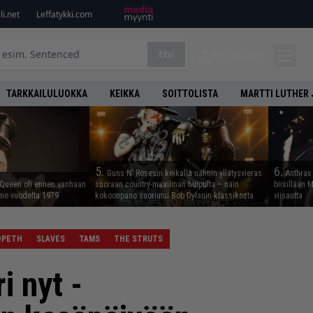
i.net
Leffatykki.com
Etsi
KIRJAUDU
TARKKAILULUOKKA
KEIKKA
SOITTOLISTA
MARTTI LUTHER 
5.
6.
Guns N’ Rosesin keikalla nähtiin yllätysvieras
Anthrax 
 Queen oli ennen vanhaan
suoraan country-maailman huipulta – näin
biisillään 
enne vuodelta 1979
kokoonpano suoriutui Bob Dylanin klassikosta
viisautta
OPETH
SLAVES
TAMS
THE STRUTS
i nyt -