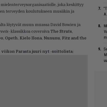
-mielenterveysorganisaatiolle, joka keskittyy
”T
sen terveyden koulutukseen musiikin ja
A.
stalta löytyvät muun muassa David Bowien ja
Mi
reets
-klassikkoa coveroiva
The Struts
,
Va
me
eo
,
Opeth
,
Kielo Ilona
,
Nununu
,
Fitz and the
Se
iikon Parasta juuri nyt -soittolista:
Ma
uu