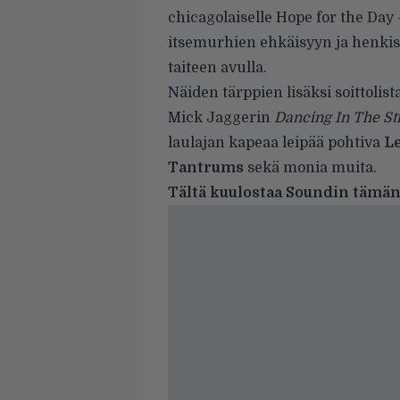
chicagolaiselle Hope for the Day 
itsemurhien ehkäisyyn ja henki
taiteen avulla.
Näiden tärppien lisäksi soittoli
Mick Jaggerin
Dancing In The St
laulajan kapeaa leipää pohtiva
L
Tantrums
sekä monia muita.
Tältä kuulostaa Soundin tämän v