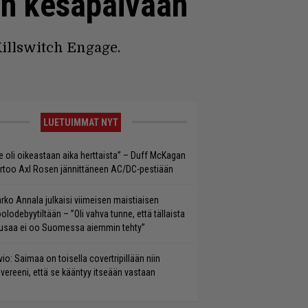
aan kesäpäivään
Killswitch Engage.
LUETUIMMAT NYT
e oli oikeastaan aika herttaista” – Duff McKagan
rtoo Axl Rosen jännittäneen AC/DC-pestiään
rko Annala julkaisi viimeisen maistiaisen
olodebyytiltään – ”Oli vahva tunne, että tällaista
saa ei oo Suomessa aiemmin tehty”
vio: Saimaa on toisella covertripillään niin
vereeni, että se kääntyy itseään vastaan