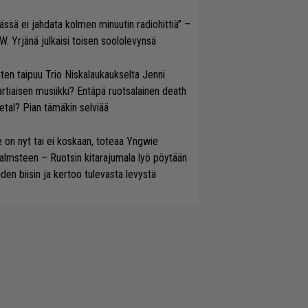
ässä ei jahdata kolmen minuutin radiohittiä” –
W. Yrjänä julkaisi toisen soololevynsä
ten taipuu Trio Niskalaukaukselta Jenni
rtiaisen musiikki? Entäpä ruotsalainen death
tal? Pian tämäkin selviää
 on nyt tai ei koskaan, toteaa Yngwie
lmsteen – Ruotsin kitarajumala lyö pöytään
den biisin ja kertoo tulevasta levystä