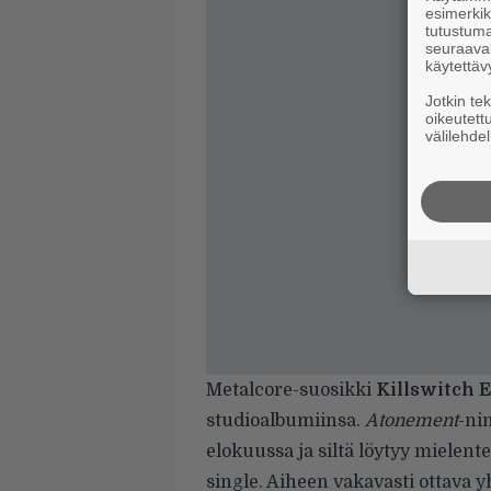
esimerkiks
tutustuma
seuraaval
käytettäv
Jotkin te
oikeutett
välilehdel
Metalcore-suosikki
Killswitch 
studioalbumiinsa.
Atonement
-ni
elokuussa ja siltä löytyy mielen
single. Aiheen vakavasti ottava y