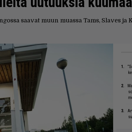
viileitä uutuuksia kuum
ingossa saavat muun muassa Tams, Slaves ja 
”S
ke
Ma
so
mu
Ar
su