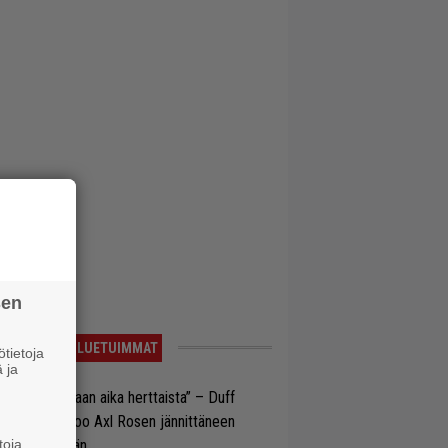
sen
LUETUIMMAT
tietoja
 ja
e oli oikeastaan aika herttaista” – Duff
cKagan kertoo Axl Rosen jännittäneen
toja
C/DC-pestiään