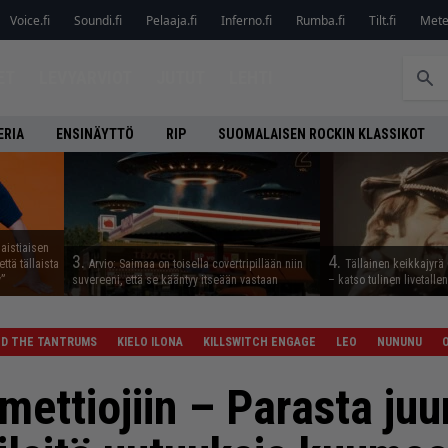
Voice.fi
Soundi.fi
Pelaaja.fi
Inferno.fi
Rumba.fi
Tilt.fi
Metel
ET
LEVYARVIOT
JUTUT
LEHTI
ERIA
ENSINÄYTTÖ
RIP
SUOMALAISEN ROCKIN KLASSIKOT
aistiaisen
3.
4.
ttä tällaista
Arvio: Saimaa on toisella covertripillään niin
Tällainen keikkajyrä
”
suvereeni, että se kääntyy itseään vastaan
– katso tulinen livetall
ND THE TANTRUMS
KIELO ILONA
KILLSWITCH ENGAGE
LEO
NUNUNU
ettiojiin – Parasta juur