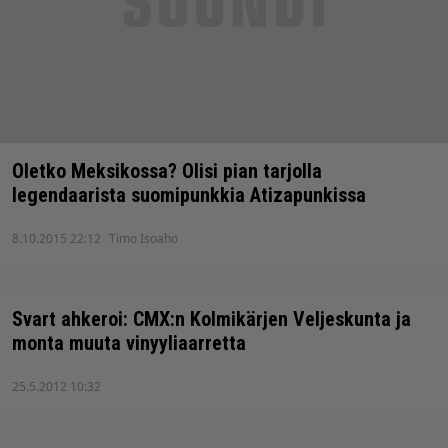
Oletko Meksikossa? Olisi pian tarjolla
legendaarista suomipunkkia Atizapunkissa
8.10.2015 22:12
Timo Isoaho
Svart ahkeroi: CMX:n Kolmikärjen Veljeskunta ja
monta muuta vinyyliaarretta
25.5.2012 10:32