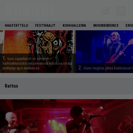
HAASTATTELU
FESTIVAALIT
KUVAGALLERIA
MUSIIKKIBISNES
ENS
1.
Uusi superbändi on syntynyt –
Vaihtoehtorockin tekijämiehistä koostuva ryhmä
2.
esittäytyy ep:n merkeissä
Glenn Hughes jättää keikkalavat t
Rattus