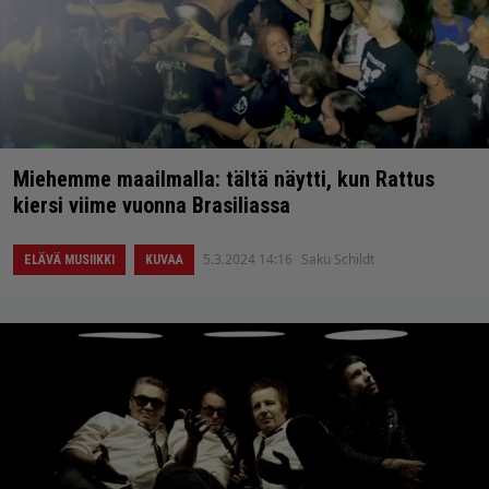
Miehemme maailmalla: tältä näytti, kun Rattus
kiersi viime vuonna Brasiliassa
5.3.2024 14:16
Saku Schildt
ELÄVÄ MUSIIKKI
KUVAA