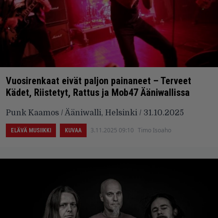
Vuosirenkaat eivät paljon painaneet – Terveet
Kädet, Riistetyt, Rattus ja Mob47 Ääniwallissa
Punk Kaamos / Ääniwalli, Helsinki / 31.10.2025
3.11.2025 09:10
Timo Isoaho
ELÄVÄ MUSIIKKI
KUVAA