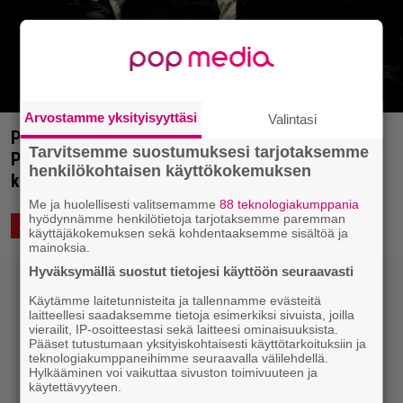
Arvostamme yksityisyyttäsi
Valintasi
Punkrock-pikkujoulut tulevat – Rattus, Tumppi &
Tarvitsemme suostumuksesi tarjotaksemme
Problems, Aino & Hajonneet ja muut alan taitajat
henkilökohtaisen käyttökokemuksen
kiertävät loppuvuodesta
Me ja huolellisesti valitsemamme
88 teknologiakumppania
hyödynnämme henkilötietoja tarjotaksemme paremman
2.11.2023 13:21
Saku Schildt
ASIAA
ELÄVÄ MUSIIKKI
käyttäjäkokemuksen sekä kohdentaaksemme sisältöä ja
mainoksia.
Hyväksymällä suostut tietojesi käyttöön seuraavasti
Käytämme laitetunnisteita ja tallennamme evästeitä
laitteellesi saadaksemme tietoja esimerkiksi sivuista, joilla
vierailit, IP-osoitteestasi sekä laitteesi ominaisuuksista.
Pääset tutustumaan yksityiskohtaisesti käyttötarkoituksiin ja
teknologiakumppaneihimme seuraavalla välilehdellä.
Hylkääminen voi vaikuttaa sivuston toimivuuteen ja
käytettävyyteen.