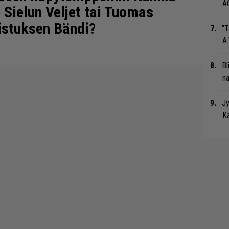
A
e Sielun Veljet tai Tuomas
istuksen Bändi?
”T
A.
Bl
nä
Jy
Ka