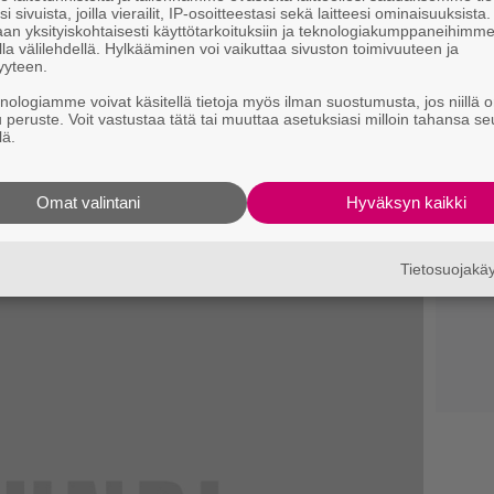
i sivuista, joilla vierailit, IP-osoitteestasi sekä laitteesi ominaisuuksista
an yksityiskohtaisesti käyttötarkoituksiin ja teknologiakumppaneihimm
la välilehdellä. Hylkääminen voi vaikuttaa sivuston toimivuuteen ja
yyteen.
knologiamme voivat käsitellä tietoja myös ilman suostumusta, jos niillä o
u peruste. Voit vastustaa tätä tai muuttaa asetuksiasi milloin tahansa se
enrikin Jeesuksen Kristuksen
lä.
Omat valintani
Hyväksyn kaikki
Tietosuojak