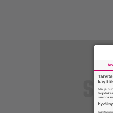
Ar
Tarvit
käytt
Me ja huo
tarjotak
mainoksi
Hyväksym
Käytämme 