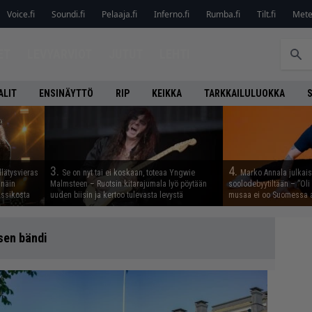
Voice.fi
Soundi.fi
Pelaaja.fi
Inferno.fi
Rumba.fi
Tilt.fi
Metel
ET
LEVYARVIOT
JUTUT
LEHTI
ALIT
ENSINÄYTTÖ
RIP
KEIKKA
TARKKAILULUOKKA
3.
4.
llätysvieras
Se on nyt tai ei koskaan, toteaa Yngwie
Marko Annala julkais
 näin
Malmsteen – Ruotsin kitarajumala lyö pöytään
soolodebyytiltään – ”Oli 
assikosta
uuden biisin ja kertoo tulevasta levystä
musaa ei oo Suomessa a
sen bändi