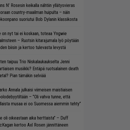
ns N’ Rosesin keikalla nähtiin yllätysvieras
oraan country-maailman huipulta – näin
koonpano suoriutui Bob Dylanin klassikosta
 on nyt tai ei koskaan, toteaa Yngwie
lmsteen – Ruotsin kitarajumala lyö pöytään
den biisin ja kertoo tulevasta levystä
ten taipuu Trio Niskalaukaukselta Jenni
rtiaisen musiikki? Entäpä ruotsalainen death
tal? Pian tämäkin selviää
rko Annala julkaisi viimeisen maistiaisen
olodebyytiltään – ”Oli vahva tunne, että
llaista musaa ei oo Suomessa aiemmin tehty”
e oli oikeastaan aika herttaista” – Duff
cKagan kertoo Axl Rosen jännittäneen