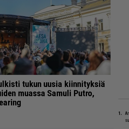
lkisti tukun uusia kiinnityksiä
iden muassa Samuli Putro,
earing
Ar
su