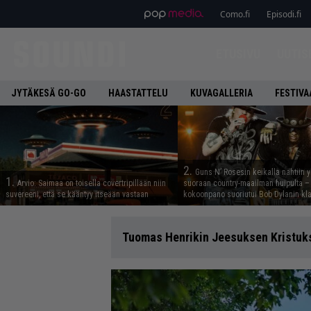
Como.fi
Episodi.fi
ETUSIVU
UUTIS
JYTÄKESÄ GO-GO
HAASTATTELU
KUVAGALLERIA
FESTIVA
2.
Guns N’ Rosesin keikalla nähtiin y
1.
Arvio: Saimaa on toisella covertripillään niin
suoraan country-maailman huipulta –
suvereeni, että se kääntyy itseään vastaan
kokoonpano suoriutui Bob Dylanin kl
Tuomas Henrikin Jeesuksen Kristuk