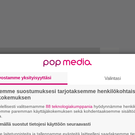
vostamme yksityisyyttäsi
Valintasi
semme suostumuksesi tarjotaksemme henkilökohtai
ökokemuksen
lellisesti valitsemamme
88 teknologiakumppania
hyödynnämme henkilö
semme paremman käyttäjäkokemuksen sekä kohdentaaksemme sisältöä
a.
ällä suostut tietojesi käyttöön seuraavasti
laitetunnisteita ja tallennamme evästeitä laitteellesi saadaksemme tie