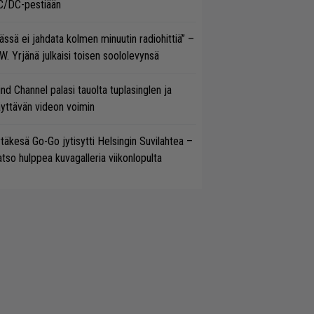
C/DC-pestiään
ässä ei jahdata kolmen minuutin radiohittiä” –
W. Yrjänä julkaisi toisen soololevynsä
ind Channel palasi tauolta tuplasinglen ja
yttävän videon voimin
täkesä Go-Go jytisytti Helsingin Suvilahtea –
tso hulppea kuvagalleria viikonlopulta