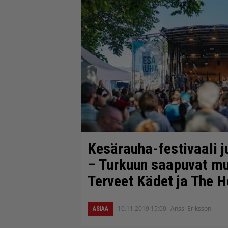
Kesärauha-festivaali ju
– Turkuun saapuvat mu
Terveet Kädet ja The H
10.11.2019 15:00
Anssi Eriksson
ASIAA