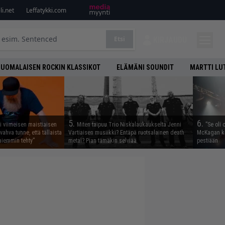
i.net
Leffatykki.com
Etsi
KIRJAUDU
SUOMALAISEN ROCKIN KLASSIKOT
ELÄMÄNI SOUNDIT
MARTTI LU
5.
6.
i viimeisen maistiaisen
Miten taipuu Trio Niskalaukaukselta Jenni
”Se oli 
vahva tunne, että tällaista
Vartiaisen musiikki? Entäpä ruotsalainen death
McKagan ke
iemmin tehty”
metal? Pian tämäkin selviää
pestiään