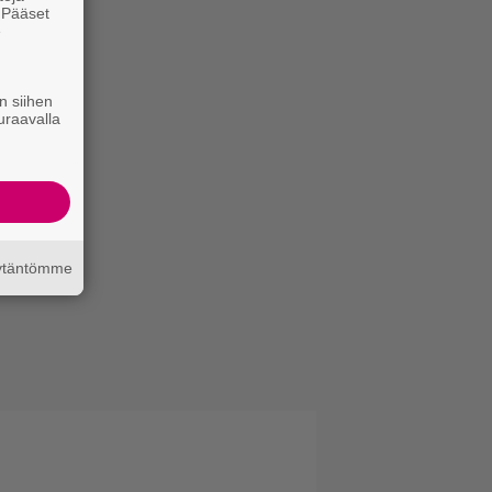
. Pääset
e
n siihen
uraavalla
äytäntömme