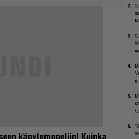
Gu
su
ko
Se
Ma
uu
Mi
Va
me
Ma
so
tä
”S
M
iseen käpytemppeliin! Kuinka