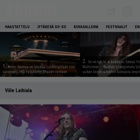
HAASTATTELU
JYTÄKESÄ GO-GO
KUVAGALLERIA
FESTIVAALIT
EN
2.
Se on nyt tai ei koskaan, toteaa Y
1.
Arvio: Saimaa on toisella covertripillään niin
Malmsteen – Ruotsin kitarajumala ly
suvereeni, että se kääntyy itseään vastaan
uuden biisin ja kertoo tulevasta levys
Ville Laihiala