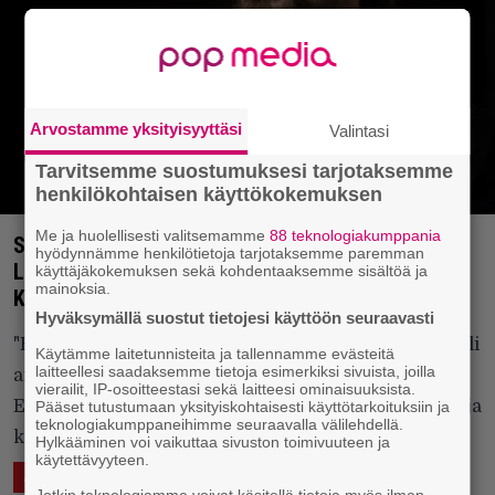
Arvostamme yksityisyyttäsi
Valintasi
Tarvitsemme suostumuksesi tarjotaksemme
henkilökohtaisen käyttökokemuksen
Me ja huolellisesti valitsemamme
88 teknologiakumppania
Sentencedistä ja Poisonblackistä tuttu Ville
hyödynnämme henkilötietoja tarjotaksemme paremman
Laihiala tarttui Ismo Alangon klassikkoon –
käyttäjäkokemuksen sekä kohdentaaksemme sisältöä ja
mainoksia.
Kuuntele tuore single tästä
Hyväksymällä suostut tietojesi käyttöön seuraavasti
"Hassisen kone, Siekkarit ja Alangon soolotuotanto oli
Käytämme laitetunnisteita ja tallennamme evästeitä
laitteellesi saadaksemme tietoja esimerkiksi sivuista, joilla
aikoinaan kovassa kuuntelussa Senareitten
vierailit, IP-osoitteestasi sekä laitteesi ominaisuuksista.
Euroopan rundeilla. Koti-ikävää lievittämässä", laulaja
Pääset tutustumaan yksityiskohtaisesti käyttötarkoituksiin ja
teknologiakumppaneihimme seuraavalla välilehdellä.
kommentoi.
Hylkääminen voi vaikuttaa sivuston toimivuuteen ja
käytettävyyteen.
6.5.2022 09:00
Vesa Siltanen
ÄÄNTÄ
Jotkin teknologiamme voivat käsitellä tietoja myös ilman