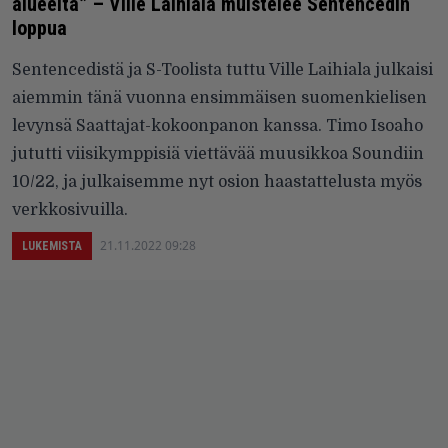
alueelta” – Ville Laihiala muistelee Sentencedin
loppua
Sentencedistä ja S-Toolista tuttu Ville Laihiala julkaisi
aiemmin tänä vuonna ensimmäisen suomenkielisen
levynsä Saattajat-kokoonpanon kanssa. Timo Isoaho
jututti viisikymppisiä viettävää muusikkoa Soundiin
10/22, ja julkaisemme nyt osion haastattelusta myös
verkkosivuilla.
21.11.2022 09:28
LUKEMISTA