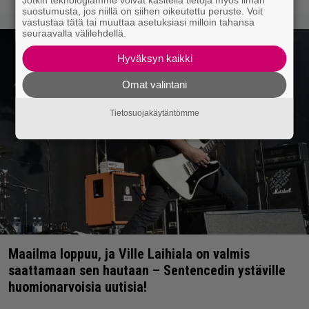
suostumusta, jos niillä on siihen oikeutettu peruste. Voit
vastustaa tätä tai muuttaa asetuksiasi milloin tahansa
seuraavalla välilehdellä.
Hyväksyn kaikki
Omat valintani
Tietosuojakäytäntömme
Maailma loppuu, ja Ville Laihiala on valmis
saattamaan sen hautaan – Sentencedin ystäville
huomionarvoisia uutisia!