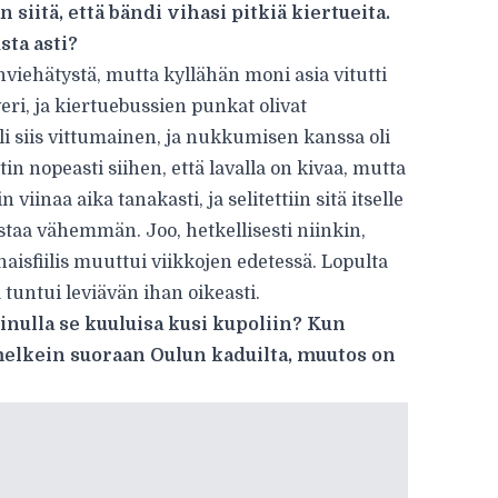
siitä, että bändi vihasi pitkiä kiertueita.
sta asti?
nviehätystä, mutta kyllähän moni asia vitutti
eri, ja kiertuebussien punkat olivat
oli siis vittumainen, ja nukkumisen kanssa oli
etin nopeasti siihen, että lavalla on kivaa, mutta
viinaa aika tanakasti, ja selitettiin sitä itselle
histaa vähemmän. Joo, hetkellisesti niinkin,
sfiilis muuttui viikkojen edetessä. Lopulta
ä tuntui leviävän ihan oikeasti.
inulla se kuuluisa kusi kupoliin? Kun
elkein suoraan Oulun kaduilta, muutos on