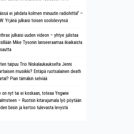
ässä ei jahdata kolmen minuutin radiohittiä” –
W. Yrjänä julkaisi toisen soololevynsä
thrax julkaisi uuden videon – yhtye julistaa
isillään Mike Tysonin lanseeraamaa ikiaikaista
isautta
ten taipuu Trio Niskalaukaukselta Jenni
rtiaisen musiikki? Entäpä ruotsalainen death
tal? Pian tämäkin selviää
 on nyt tai ei koskaan, toteaa Yngwie
lmsteen – Ruotsin kitarajumala lyö pöytään
den biisin ja kertoo tulevasta levystä