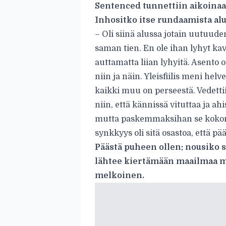
Sentenced tunnettiin aikoinaan 
Inhositko itse rundaamista alu
– Oli siinä alussa jotain uutuude
saman tien. En ole ihan lyhyt kav
auttamatta liian lyhyitä. Asento 
niin ja näin. Yleisfiilis meni helv
kaikki muu on perseestä. Vedettiin 
niin, että kännissä vituttaa ja a
mutta paskemmaksihan se kokonai
synkkyys oli sitä osastoa, että pä
Päästä puheen ollen: nousiko s
lähtee kiertämään maailmaa m
melkoinen.