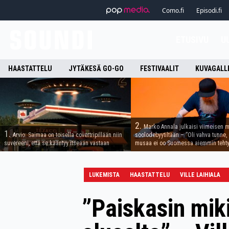
Como.fi
Episodi.fi
ETUSIVU
U
HAASTATTELU
JYTÄKESÄ GO-GO
FESTIVAALIT
KUVAGALL
2.
Marko Annala julkaisi viimeisen m
1.
Arvio: Saimaa on toisella covertripillään niin
soolodebyytiltään – ”Oli vahva tunne, e
suvereeni, että se kääntyy itseään vastaan
musaa ei oo Suomessa aiemmin tehty
LUKEMISTA
HAASTATTELU
VILLE LAIHIALA
”Paiskasin miki