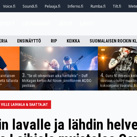
Voice.fi
Soundi.fi
Pelaaja.fi
Inferno.fi
Rumba.fi
Tilt.fi
Metel
UTISET
LEVYARVIOT
JUTUT
LEHTI
ERIA
ENSINÄYTTÖ
RIP
KEIKKA
SUOMALAISEN ROCKIN K
3.
4.
aistiaisen
”Se oli oikeastaan aika herttaista” – Duff
Guns N’ Rosesin keika
ttä tällaista
McKagan kertoo Axl Rosen jännittäneen AC/DC-
suoraan country-maailma
”
pestiään
kokoonpano suoriutui Bo
VILLE LAIHIALA & SAATTAJAT
n lavalle ja lähdin helve