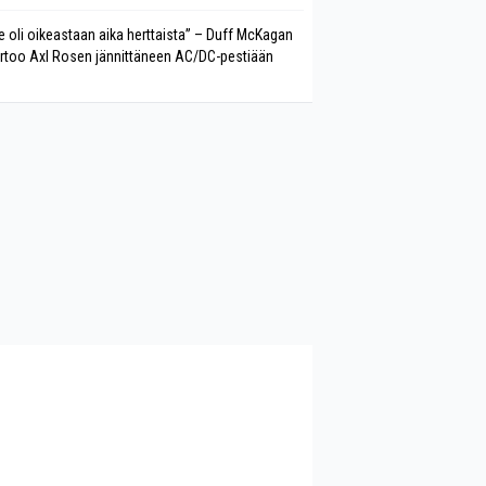
e oli oikeastaan aika herttaista” – Duff McKagan
rtoo Axl Rosen jännittäneen AC/DC-pestiään