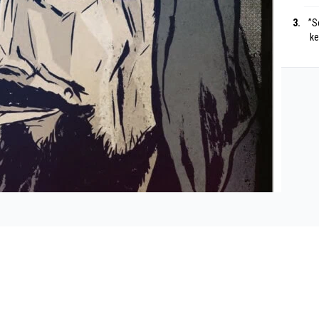
”S
ke