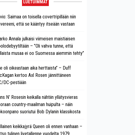
LUETUIMMAT
vio: Saimaa on toisella covertripillään niin
vereeni, että se kääntyy itseään vastaan
rko Annala julkaisi viimeisen maistiaisen
olodebyytiltään – ”Oli vahva tunne, että
llaista musaa ei oo Suomessa aiemmin tehty”
e oli oikeastaan aika herttaista” – Duff
cKagan kertoo Axl Rosen jännittäneen
C/DC-pestiään
ns N’ Rosesin keikalla nähtiin yllätysvieras
oraan country-maailman huipulta – näin
koonpano suoriutui Bob Dylanin klassikosta
llainen keikkajyrä Queen oli ennen vanhaan –
tso tulinen livetallenne vuodelta 1979