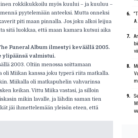
teinen rokkikukkoilu myös kuului – ja kuuluu –
lle mennä pyytelemään anteeksi. Mutta onneksi
”T
A.
kaverit piti maan pinnalla. Jos joku alkoi leijua
ohta sitä luokkaa, että maan kamara kutsui aika
An
bi
he Funeral Album ilmestyi keväällä 2005.
vi
se ylipäänsä valmistui.
sällä 2003. Oltiin menossa soittamaan
Mi
a oli Miikan kanssa joku typerä riita matkalla.
Va
me
akin. Miikalla oli matkapuhelin vahvarinsa
kesken keikan. Vittu Miika vastasi, ja silloin
Se
skasin mikin lavalle, ja lähdin saman tien
Ma
tkät jäi ihmettelemään yleisön eteen, että
uu