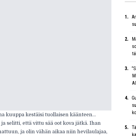
Ar
su
Ma
so
tä
”S
M
A
Gu
su
ko
oma kuuppa kestäisi tuollaisen käänteen…
a selitti, että vittu sää oot kova jätkä. Ihan
Tä
attuun, ja olin vähän aikaa niin hevilaulajaa,
ka