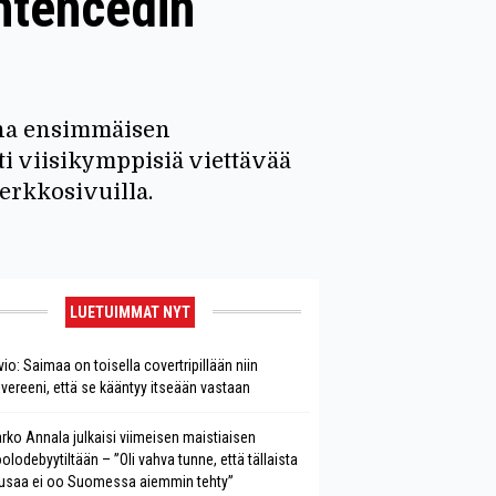
entencedin
onna ensimmäisen
i viisikymppisiä viettävää
erkkosivuilla.
LUETUIMMAT NYT
vio: Saimaa on toisella covertripillään niin
vereeni, että se kääntyy itseään vastaan
rko Annala julkaisi viimeisen maistiaisen
olodebyytiltään – ”Oli vahva tunne, että tällaista
saa ei oo Suomessa aiemmin tehty”