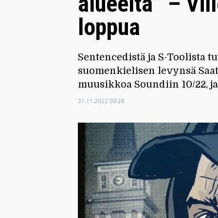
alueelta” – Vil
loppua
Sentencedistä ja S-Toolista 
suomenkielisen levynsä Saat
muusikkoa Soundiin 10/22, ja
21.11.2022 09:28