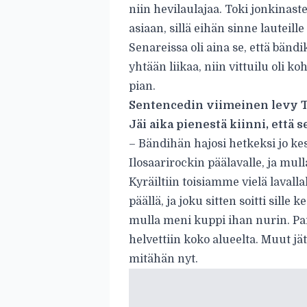
niin hevilaulajaa. Toki jonkinas
asiaan, sillä eihän sinne lautei
Senareissa oli aina se, että bändi
yhtään liikaa, niin vittuilu oli k
pian.
Sentencedin viimeinen levy T
Jäi aika pienestä kiinni, että 
– Bändihän hajosi hetkeksi jo ke
Ilosaarirockin päälavalle, ja mull
Kyräiltiin toisiamme vielä lavall
päällä, ja joku sitten soitti sille 
mulla meni kuppi ihan nurin. Pai
helvettiin koko alueelta. Muut jä
mitähän nyt.