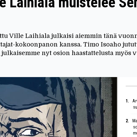
le Laihiala muistelee S
tuttu Ville Laihiala julkaisi aiemmin tänä vu
tajat-kokoonpanon kanssa. Timo Isoaho jututt
 julkaisemme nyt osion haastattelusta myös v
Ar
su
Ma
so
mu