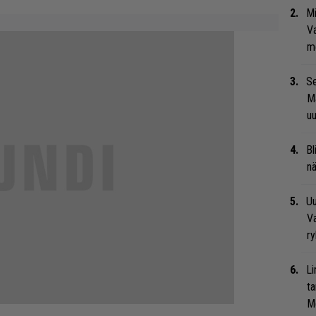
Mi
Va
me
Se
Ma
uu
Bl
nä
Uu
Va
ry
Li
ta
Me