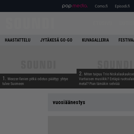
Como.fi
Episodi.fi
ETUSIVU
UUTIS
HAASTATTELU
JYTÄKESÄ GO-GO
KUVAGALLERIA
FESTIVA
2.
Miten taipuu Trio Niskalaukaukse
1.
Weezer-fanien pitkä odotus päättyy: yhtye
Vartiaisen musiikki? Entäpä ruotsala
tulee Suomeen
metal? Pian tämäkin selviää
vuosiäänestys