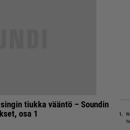
singin tiukka vääntö – Soundin
kset, osa 1
We
t