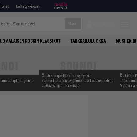
i.net
Leffatykki.com
Etsi
KIRJAUDU
UOMALAISEN ROCKIN KLASSIKOT
TARKKAILULUOKKA
MUSIIKKIB
5.
6.
Uusi superbändi on syntynyt –
Linkin 
tauolta tuplasinglen ja
Vaihtoehtorockin tekijämiehistä koostuva ryhmä
tarjoaa uut
esittäytyy ep:n merkeissä
Meteora-aik