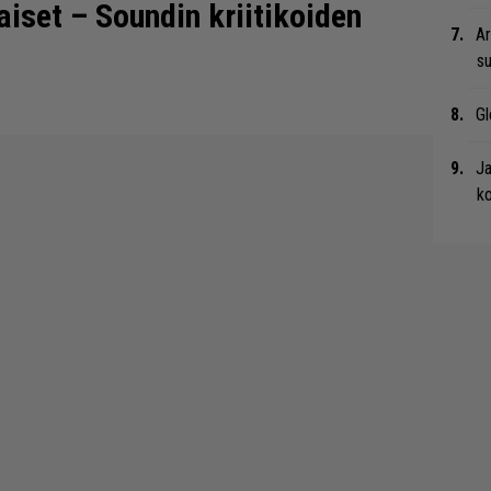
iset – Soundin kriitikoiden
Ar
su
Gl
Ja
ko