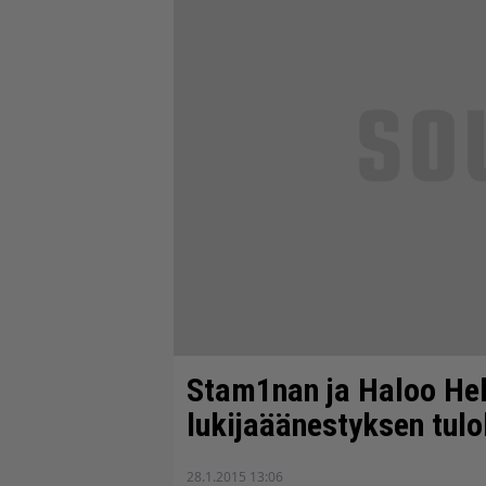
Stam1nan ja Haloo Hel
lukijaäänestyksen tulo
28.1.2015 13:06