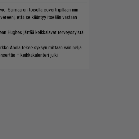
vio: Saimaa on toisella covertripillään niin
vereeni, että se kääntyy itseään vastaan
enn Hughes jättää keikkalavat terveyssyistä
rkko Ahola tekee syksyn mittaan vain neljä
nserttia – keikkakalenteri julki