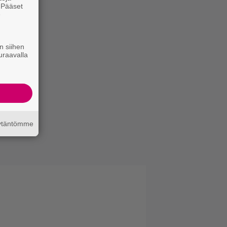
. Pääset
e
n siihen
uraavalla
äytäntömme