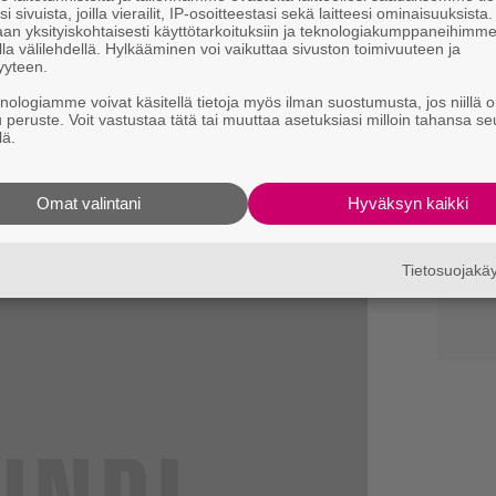
i sivuista, joilla vierailit, IP-osoitteestasi sekä laitteesi ominaisuuksista
an yksityiskohtaisesti käyttötarkoituksiin ja teknologiakumppaneihimm
la välilehdellä. Hylkääminen voi vaikuttaa sivuston toimivuuteen ja
yyteen.
knologiamme voivat käsitellä tietoja myös ilman suostumusta, jos niillä o
u peruste. Voit vastustaa tätä tai muuttaa asetuksiasi milloin tahansa se
set – Soundin kriitikoiden
lä.
Omat valintani
Hyväksyn kaikki
Tietosuojak