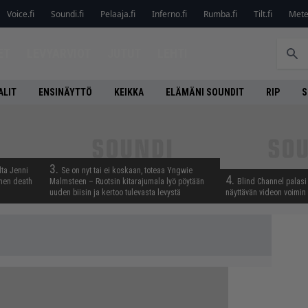
Voice.fi
Soundi.fi
Pelaaja.fi
Inferno.fi
Rumba.fi
Tilt.fi
Metel
ET
LEVYARVIOT
JUTUT
LEHTI
ALIT
ENSINÄYTTÖ
KEIKKA
ELÄMÄNI SOUNDIT
RIP
S
3.
lta Jenni
Se on nyt tai ei koskaan, toteaa Yngwie
4.
inen death
Malmsteen – Ruotsin kitarajumala lyö pöytään
Blind Channel palasi 
uuden biisin ja kertoo tulevasta levystä
näyttävän videon voimin