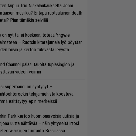
ten taipuu Trio Niskalaukaukselta Jenni
rtiaisen musiikki? Entäpä ruotsalainen death
tal? Pian tämäkin selviää
 on nyt tai ei koskaan, toteaa Yngwie
lmsteen – Ruotsin kitarajumala lyö pöytään
den biisin ja kertoo tulevasta levystä
ind Channel palasi tauolta tuplasinglen ja
yttävän videon voimin
si superbändi on syntynyt –
ihtoehtorockin tekijämiehistä koostuva
hmä esittäytyy ep:n merkeissä
nkin Park kertoo huomionarvoisia uutisia ja
rjoaa uutta nähtävää – näin yhtyeeltä irtosi
teora-aikojen tuotanto Brasiliassa