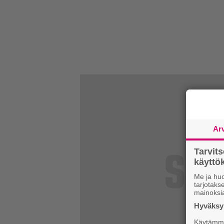
Ar
Tarvit
käytt
Me ja huo
tarjotak
mainoksi
Hyväksym
Käytämme 