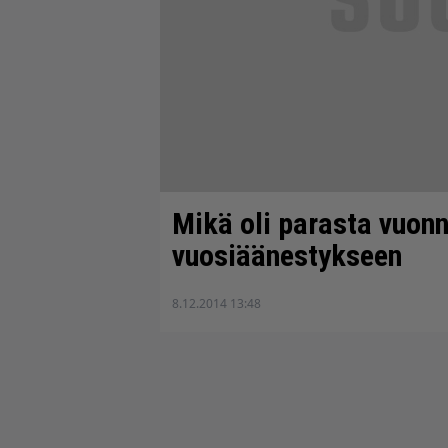
Mikä oli parasta vuon
vuosiäänestykseen
8.12.2014 13:48