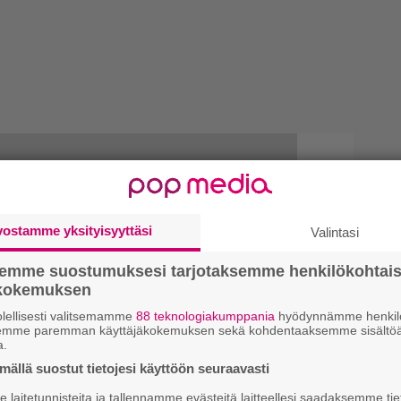
vostamme yksityisyyttäsi
Valintasi
semme suostumuksesi tarjotaksemme henkilökohtai
ökokemuksen
lellisesti valitsemamme
88 teknologiakumppania
hyödynnämme henkilö
semme paremman käyttäjäkokemuksen sekä kohdentaaksemme sisältöä
a.
ällä suostut tietojesi käyttöön seuraavasti
laitetunnisteita ja tallennamme evästeitä laitteellesi saadaksemme tie