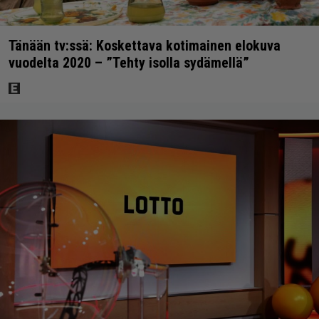
Tänään tv:ssä: Koskettava kotimainen elokuva
vuodelta 2020 – ”Tehty isolla sydämellä”