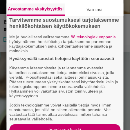
Arvostamme yksityisyyttäsi
Valintasi
Tarvitsemme suostumuksesi tarjotaksemme
IS: Hjalliksen ja Jasminen häissä suomalainen
henkilökohtaisen käyttökokemuksen
supertähti
Me ja huolellisesti valitsemamme
88 teknologiakumppania
hyödynnämme henkilötietoja tarjotaksemme paremman
käyttäjäkokemuksen sekä kohdentaaksemme sisältöä ja
mainoksia.
Hyväksymällä suostut tietojesi käyttöön seuraavasti
Käytämme laitetunnisteita ja tallennamme evästeitä
laitteellesi saadaksemme tietoja esimerkiksi sivuista, joilla
vierailit, IP-osoitteestasi sekä laitteesi ominaisuuksista.
Pääset tutustumaan yksityiskohtaisesti käyttötarkoituksiin ja
teknologiakumppaneihimme seuraavalla välilehdellä.
Hylkääminen voi vaikuttaa sivuston toimivuuteen ja
käytettävyyteen.
Jotkin teknologiamme voivat käsitellä tietoja myös ilman
suostumusta, jos niillä on siihen oikeutettu peruste. Voit
vastustaa tätä tai muuttaa asetuksiasi milloin tahansa
seuraavalla välilehdellä.
Hyväksyn kaikki