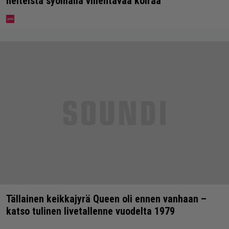
helteistä syömällä viilentävää koiraa
Tällainen keikkajyrä Queen oli ennen vanhaan –
katso tulinen livetallenne vuodelta 1979