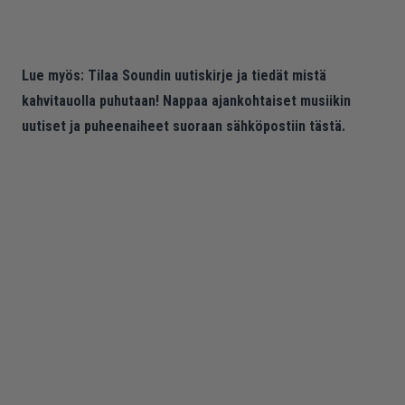
Lue myös:
Tilaa Soundin uutiskirje ja tiedät mistä
kahvitauolla puhutaan! Nappaa ajankohtaiset musiikin
uutiset ja puheenaiheet suoraan sähköpostiin tästä.