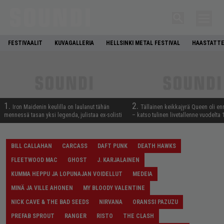
FESTIVAALIT
KUVAGALLERIA
HELLSINKI METAL FESTIVAL
HAASTATTE
1.
2.
Iron Maidenin keulilla on laulanut tähän
Tällainen keikkajyrä Queen oli e
mennessä tasan yksi legenda, julistaa ex-solisti
– katso tulinen livetallenne vuodelta
BILL CALLAHAN
CARCASS
DAFT PUNK
DEATH HAWKS
FLEETWOOD MAC
GHOST
J. KARJALAINEN
KUMMA HEPPU JA LOPUNAJAN VOIDELLUT
MEDEIA
MINÄ JA VILLE AHONEN
MY BLOODY VALENTINE
NICK CAVE & THE BAD SEEDS
NIRVANA
ORANSSI PAZUZU
PREFAB SPROUT
RANGER
RISTO
THE CLASH