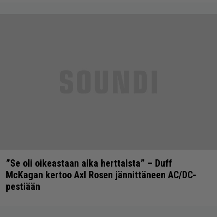
”Se oli oikeastaan aika herttaista” – Duff
McKagan kertoo Axl Rosen jännittäneen AC/DC-
pestiään