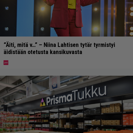
”Äiti, mitä v…” – Niina Lahtisen tytär tyrmistyi
äidistään otetusta kansikuvasta