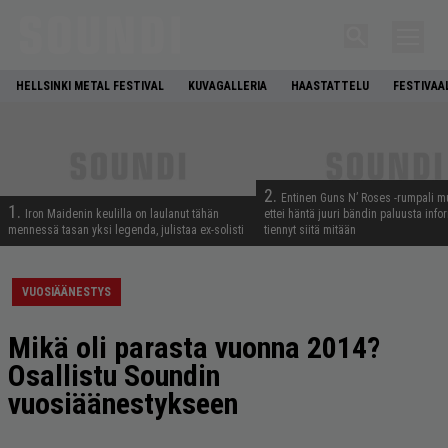
HELLSINKI METAL FESTIVAL
KUVAGALLERIA
HAASTATTELU
FESTIVAA
2.
Entinen Guns N’ Roses -rumpali mu
1.
Iron Maidenin keulilla on laulanut tähän
ettei häntä juuri bändin paluusta info
mennessä tasan yksi legenda, julistaa ex-solisti
tiennyt siitä mitään
VUOSIÄÄNESTYS
Mikä oli parasta vuonna 2014?
Osallistu Soundin
vuosiäänestykseen