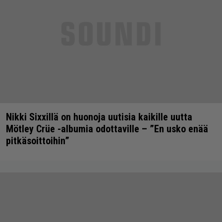
Nikki Sixxillä on huonoja uutisia kaikille uutta
Mötley Crüe -albumia odottaville – ”En usko enää
pitkäsoittoihin”