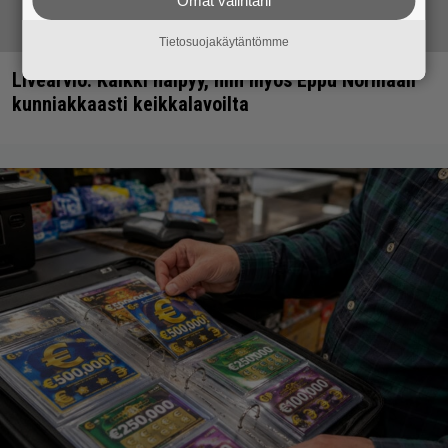
Omat valintani
Tietosuojakäytäntömme
Livearvio: Kaikki häipyy, niin myös Eppu Normaali
kunniakkaasti keikkalavoilta