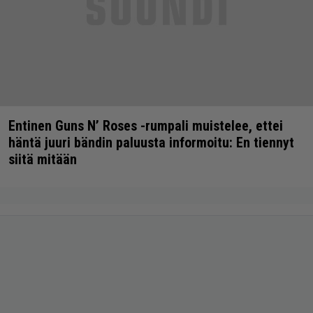
Entinen Guns N’ Roses -rumpali muistelee, ettei
häntä juuri bändin paluusta informoitu: En tiennyt
siitä mitään