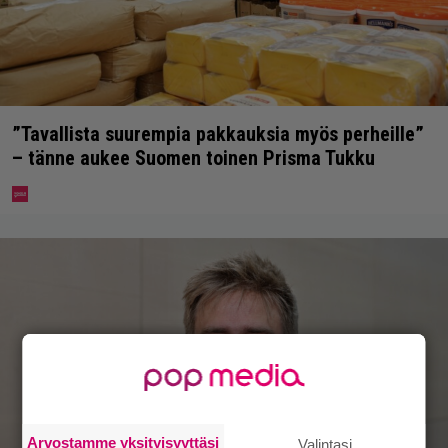
”Tavallista suurempia pakkauksia myös perheille”
– tänne aukee Suomen toinen Prisma Tukku
Arvostamme yksityisyyttäsi
Valintasi