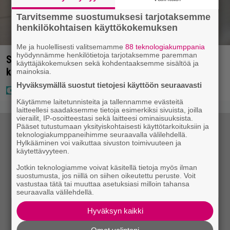
Tarvitsemme suostumuksesi tarjotaksemme
henkilökohtaisen käyttökokemuksen
Me ja huolellisesti valitsemamme
88 teknologiakumppania
hyödynnämme henkilötietoja tarjotaksemme paremman
Seiska: Joel Harkimo ja Kastanja Rauhala – Joel
käyttäjäkokemuksen sekä kohdentaaksemme sisältöä ja
kertoo nyt kaiken
mainoksia.
Hyväksymällä suostut tietojesi käyttöön seuraavasti
Käytämme laitetunnisteita ja tallennamme evästeitä
laitteellesi saadaksemme tietoja esimerkiksi sivuista, joilla
vierailit, IP-osoitteestasi sekä laitteesi ominaisuuksista.
Pääset tutustumaan yksityiskohtaisesti käyttötarkoituksiin ja
teknologiakumppaneihimme seuraavalla välilehdellä.
Hylkääminen voi vaikuttaa sivuston toimivuuteen ja
käytettävyyteen.
Jotkin teknologiamme voivat käsitellä tietoja myös ilman
suostumusta, jos niillä on siihen oikeutettu peruste. Voit
vastustaa tätä tai muuttaa asetuksiasi milloin tahansa
seuraavalla välilehdellä.
Hyväksyn kaikki