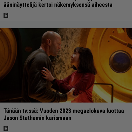
ääninäyttelijä kertoi näkemyksensä aiheesta
Tänään tv:ssä: Vuoden 2023 megaelokuva luottaa
Jason Stathamin karismaan