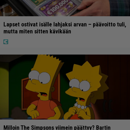
Lapset ostivat isälle lahjaksi arvan – päävoitto tuli,
mutta miten sitten kävikään
Milloin The Simpsons viimein päättyy? Bartin