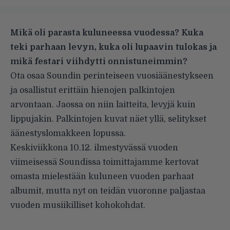
Mikä oli parasta kuluneessa vuodessa? Kuka
teki parhaan levyn, kuka oli lupaavin tulokas ja
mikä festari viihdytti onnistuneimmin?
Ota osaa Soundin perinteiseen vuosiäänestykseen
ja osallistut erittäin hienojen palkintojen
arvontaan. Jaossa on niin laitteita, levyjä kuin
lippujakin. Palkintojen kuvat näet yllä, selitykset
äänestyslomakkeen lopussa.
Keskiviikkona 10.12. ilmestyvässä vuoden
viimeisessä Soundissa toimittajamme kertovat
omasta mielestään kuluneen vuoden parhaat
albumit, mutta nyt on teidän vuoronne paljastaa
vuoden musiikilliset kohokohdat.