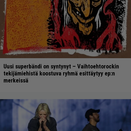
Uusi superbändi on syntynyt – Vaihtoehtorockin
tekijämiehistä koostuva ryhmä esittäytyy ep:n
merkeissä