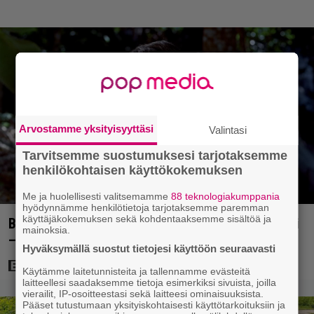
Arvostamme yksityisyyttäsi
Valintasi
Tarvitsemme suostumuksesi tarjotaksemme
henkilökohtaisen käyttökokemuksen
Me ja huolellisesti valitsemamme
88 teknologiakumppania
hyödynnämme henkilötietoja tarjotaksemme paremman
käyttäjäkokemuksen sekä kohdentaaksemme sisältöä ja
Bond-luojan 68 vuotta sitten lähettämä kirje löytyi
mainoksia.
– tältä 007-hahmon piti alun perin näyttää
Hyväksymällä suostut tietojesi käyttöön seuraavasti
Käytämme laitetunnisteita ja tallennamme evästeitä
laitteellesi saadaksemme tietoja esimerkiksi sivuista, joilla
vierailit, IP-osoitteestasi sekä laitteesi ominaisuuksista.
Pääset tutustumaan yksityiskohtaisesti käyttötarkoituksiin ja