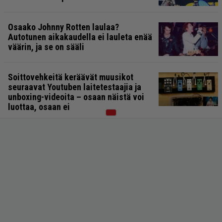
Osaako Johnny Rotten laulaa?
Autotunen aikakaudella ei lauleta enää
väärin, ja se on sääli
Soittovehkeitä keräävät muusikot
seuraavat Youtuben laitetestaajia ja
unboxing-videoita – osaan näistä voi
luottaa, osaan ei