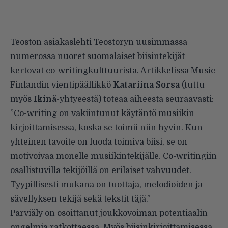
Teoston asiakaslehti Teostoryn uusimmassa
numerossa nuoret suomalaiset biisintekijät
kertovat co-writingkulttuurista. Artikkelissa Music
Finlandin vientipäällikkö
Katariina Sorsa
(tuttu
myös
Ikinä
-yhtyeestä) toteaa aiheesta seuraavasti:
”Co-writing on vakiintunut käytäntö musiikin
kirjoittamisessa, koska se toimii niin hyvin. Kun
yhteinen tavoite on luoda toimiva biisi, se on
motivoivaa monelle musiikintekijälle. Co-writingiin
osallistuvilla tekijöillä on erilaiset vahvuudet.
Tyypillisesti mukana on tuottaja, melodioiden ja
sävellyksen tekijä sekä tekstit täjä.”
­Parviäly on osoittanut joukkovoiman potentiaalin
ongelmia ratkottaessa. Myös biisinkirjoittamisessa