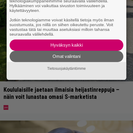
teknologiakumppaneihimme seuraavalla välilehdellä.
Hylkääminen voi vaikuttaa sivuston toimivuuteen ja
käytettävyyteen.
Jotkin teknologiamme voivat käsitellä tietoja myös ilman
suostumusta, jos niillä on siihen oikeutettu peruste. Voit
vastustaa tätä tai muuttaa asetuksiasi milloin tahansa
seuraavalla välilehdellä.
Hyväksyn kaikki
Omat valintani
Tietosuojakäytäntömme
Koululaisille jaetaan ilmaisia heijastinreppuja –
näin voit lunastaa omasi S-marketista