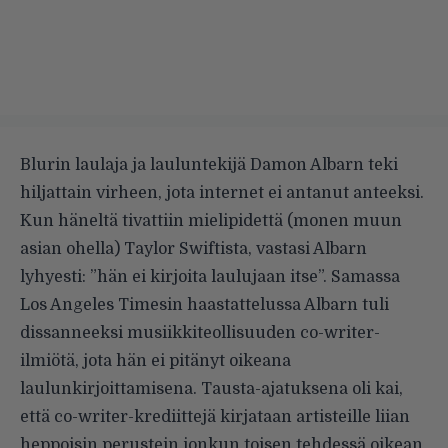
Blurin laulaja ja lauluntekijä Damon Albarn teki
hiljattain virheen, jota internet ei antanut anteeksi.
Kun häneltä tivattiin mielipidettä (monen muun
asian ohella) Taylor Swiftista, vastasi Albarn
lyhyesti: ”hän ei kirjoita laulujaan itse”. Samassa
Los Angeles Timesin haastattelussa Albarn tuli
dissanneeksi musiikkiteollisuuden co-writer-
ilmiötä, jota hän ei pitänyt oikeana
laulunkirjoittamisena. Tausta-ajatuksena oli kai,
että co-writer-krediittejä kirjataan artisteille liian
heppoisin perustein jonkun toisen tehdessä oikean