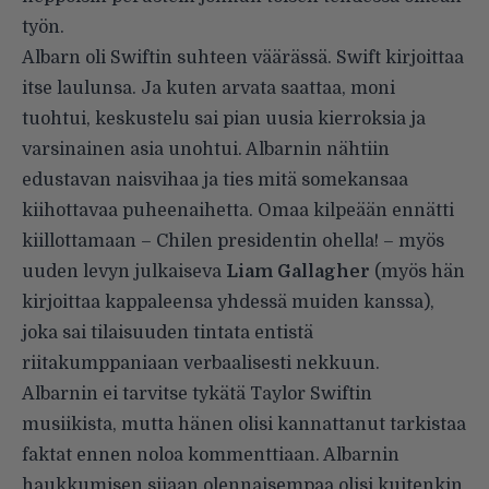
työn.
­Albarn oli Swiftin suhteen väärässä. Swift kirjoittaa
itse laulunsa. Ja kuten arvata saattaa, moni
tuohtui, keskustelu sai pian uusia kierroksia ja
varsinainen asia unohtui. Albarnin nähtiin
edustavan naisvihaa ja ties mitä somekansaa
kiihottavaa puheenaihetta. Omaa kilpeään ennätti
kiillottamaan – Chilen presidentin ohella! – myös
uuden levyn julkaiseva
Liam Gallagher
(myös hän
kirjoittaa kappaleensa yhdessä muiden kanssa),
joka sai tilaisuuden tintata entistä
riitakumppaniaan verbaalisesti nekkuun.
Albarnin ei tarvitse tykätä Taylor Swiftin
musiikista, mutta hänen olisi kannattanut tarkistaa
faktat ennen noloa kommenttiaan. Albarnin
haukkumisen sijaan olennaisempaa olisi kuitenkin