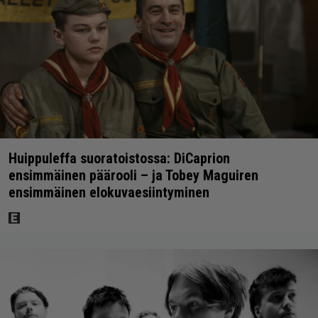
Huippuleffa suoratoistossa: DiCaprion
ensimmäinen päärooli – ja Tobey Maguiren
ensimmäinen elokuvaesiintyminen