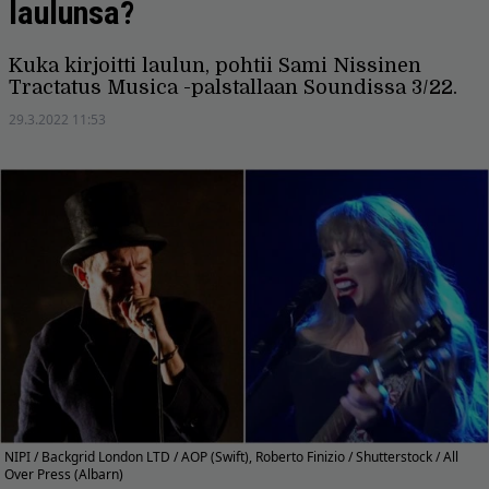
laulunsa?
Kuka kirjoitti laulun, pohtii Sami Nissinen
Tractatus Musica -palstallaan Soundissa 3/22.
29.3.2022 11:53
NIPI / Backgrid London LTD / AOP (Swift), Roberto Finizio / Shutterstock / All
Over Press (Albarn)