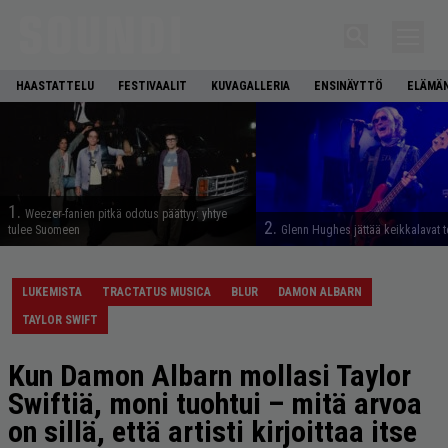
HAASTATTELU
FESTIVAALIT
KUVAGALLERIA
ENSINÄYTTÖ
ELÄMÄN
1.
Weezer-fanien pitkä odotus päättyy: yhtye
2.
tulee Suomeen
Glenn Hughes jättää keikkalavat t
LUKEMISTA
TRACTATUS MUSICA
BLUR
DAMON ALBARN
TAYLOR SWIFT
Kun Damon Albarn mollasi Taylor
Swiftiä, moni tuohtui – mitä arvoa
on sillä, että artisti kirjoittaa itse