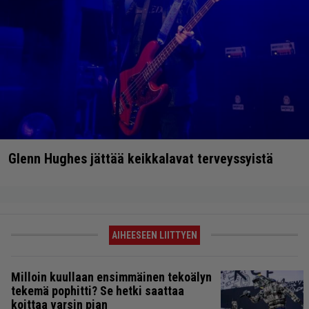
Glenn Hughes jättää keikkalavat terveyssyistä
AIHEESEEN LIITTYEN
Milloin kuullaan ensimmäinen tekoälyn
tekemä pophitti? Se hetki saattaa
koittaa varsin pian