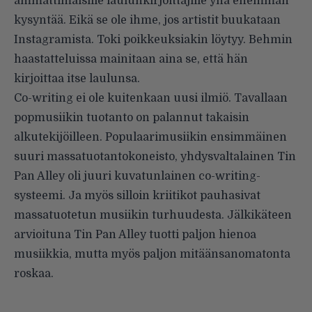
ammattimaisille laulunkirjoittajille yhä enemmän
kysyntää. Eikä se ole ihme, jos artistit buukataan
Instagramista. Toki poikkeuksiakin löytyy. Behmin
haastatteluissa mainitaan aina se, että hän
kirjoittaa itse laulunsa.
Co-writing ei ole kuitenkaan uusi ilmiö. Tavallaan
popmusiikin tuotanto on palannut takaisin
alkutekijöilleen. Populaarimusiikin ensimmäinen
suuri massatuotantokoneisto, yhdysvaltalainen Tin
Pan Alley oli juuri kuvatunlainen co-writing-
systeemi. Ja myös silloin kriitikot pauhasivat
massatuotetun musiikin turhuudesta. Jälkikäteen
arvioituna Tin Pan Alley tuotti paljon hienoa
musiikkia, mutta myös paljon mitäänsanomatonta
roskaa.