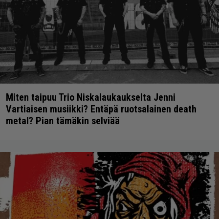
Miten taipuu Trio Niskalaukaukselta Jenni
Vartiaisen musiikki? Entäpä ruotsalainen death
metal? Pian tämäkin selviää