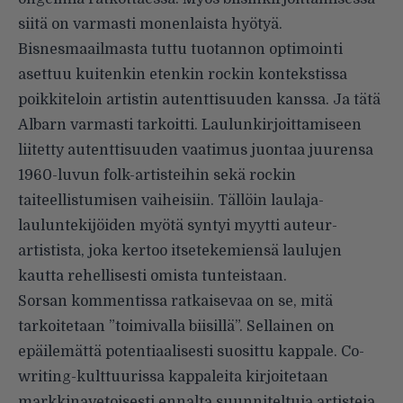
siitä on varmasti monenlaista hyötyä.
Bisnesmaailmasta tuttu tuotannon optimointi
asettuu kuitenkin etenkin rockin kontekstissa
poikkiteloin artistin autenttisuuden kanssa. Ja tätä
Albarn varmasti tarkoitti. Laulunkirjoittamiseen
liitetty autenttisuuden vaatimus juontaa juurensa
1960-luvun folk-artisteihin sekä rockin
taiteellistumisen vaiheisiin. Tällöin laulaja-
lauluntekijöiden myötä syntyi myytti auteur-
artistista, joka kertoo itsetekemiensä laulujen
kautta rehellisesti omista tunteistaan.
Sorsan kommentissa ratkaisevaa on se, mitä
tarkoitetaan ”toimivalla biisillä”. Sellainen on
epäilemättä potentiaalisesti suosittu kappale. Co-
writing-kulttuurissa kappaleita kirjoitetaan
markkinavetoisesti ennalta suunniteltuja artisteja,